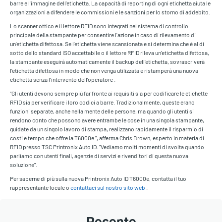
barre e l'immagine dell'etichetta. La capacità di reporting di ogni etichetta aiuta le
organizzazioni a difendere le commissioni e le sanzioni per lo storno di addebito.
Lo scanner ottico e il lettore RFID sono integrati nel sistema di controllo
principale della stampante per consentire l'azione in caso di rilevamento di
un'etichetta difettosa. Se l'etichetta viene scansionata e si determina che è al di
sotto dello standard ISO accettabile o il lettore RFID rileva un'etichetta difettosa,
la stampante eseguirà automaticamente il backup dell'etichetta, sovrascriverà
l'etichetta difettosa in modo che non venga utilizzata e ristamperà una nuova
etichetta senza l'intervento dell'operatore .
“Gli utenti devono sempre più far fronte ai requisiti sia per codificare le etichette
RFID sia per verificare i loro codici a barre. Tradizionalmente, queste erano
funzioni separate, anche nella mente delle persone, ma quando gli utenti si
rendono conto che possono avere entrambe le cose in una singola stampante,
guidate da un singolo lavoro di stampa, realizzano rapidamente il risparmio di
costi e tempo che offre la T6000e ", afferma Chris Brown, esperto in materia di
RFID presso TSC Printronix Auto ID. "Vediamo molti momenti di svolta quando
parliamo con utenti finali, agenzie di servizi e rivenditori di questa nuova
soluzione".
Per saperne di più sulla nuova Printronix Auto ID T6000e, contatta il tuo
rappresentante locale o
contattaci sul nostro sito web
.