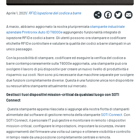
Share
Faceb
Twi
E
Aprile 1, 2021
RFID
Ispezione del codice a barre
A marzo, abbiamo aggiornato la nostra pluripremiata
stampante industriale
aziendale Printronix Auto ID T6000e
aggiungendo funzionalità integrate di
ispezione RFID e codici a barre. Gli utenti possono ora stampare e codificare
etichette RFID e controllare e valutare la qualità dei codici a barre stampati in un
unico passaggio.
Con la possibilità di stampare, codificare ed eseguire la verifica del codice a
barre contemporaneamente sulla T6000e aggiornata, una stampante può ora
svolgere il lavoro di più dispositivi per creare un nuovo livello di produttività e
risparmio sui costi. Non sono più necessarie due macchine separate per svolgere
due funzioni completamente diverse. Questa è una funzione unica non disponibile
su nessun'altra stampante attualmente sul mercato.
Gestisci i tuoi dispositivi mission-critical da qualsiasi luogo con SOTI
Connect
Questa stampante appena rilasciata si aggiunge alla nostra flotta di stampanti
alimentate dal software di gestione remota della stampante
SOTI Connect.
Con
SOTI Connect, il personale IT può gestire e monitorare in remoto i dispositivi
mission-critical, configurare le impostazioni, impostare la sicurezza, inviare
aggiornamenti del firmware una volta sul campo e ottenere visibilità e controllo
in tempo reale da una posizione completamente centrale e remota.