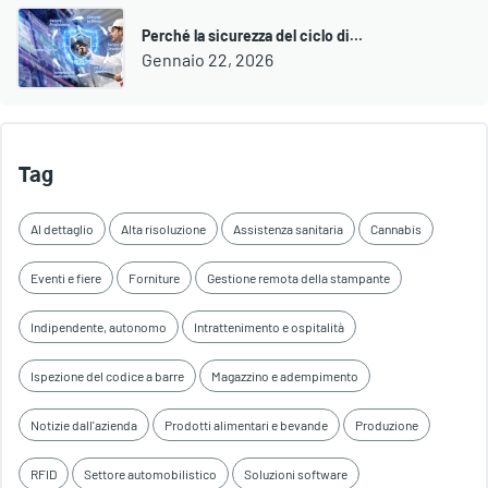
Perché la sicurezza del ciclo di…
Gennaio 22, 2026
Tag
Al dettaglio
Alta risoluzione
Assistenza sanitaria
Cannabis
Eventi e fiere
Forniture
Gestione remota della stampante
Indipendente, autonomo
Intrattenimento e ospitalità
Ispezione del codice a barre
Magazzino e adempimento
Notizie dall'azienda
Prodotti alimentari e bevande
Produzione
RFID
Settore automobilistico
Soluzioni software