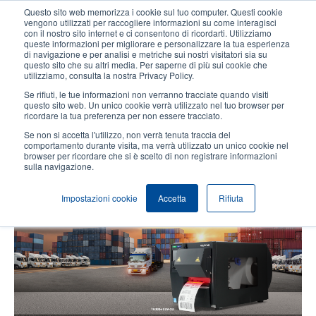
Salta
Questo sito web memorizza i cookie sul tuo computer. Questi cookie
al
vengono utilizzati per raccogliere informazioni su come interagisci
contenuto
con il nostro sito internet e ci consentono di ricordarti. Utilizziamo
User
User
queste informazioni per migliorare e personalizzare la tua esperienza
principale
di navigazione e per analisi e metriche sui nostri visitatori sia su
account
Anonym
Seleziona Prodotti
Contatto Vendite
questo sito che su altri media. Per saperne di più sui cookie che
Header
utilizziamo, consulta la nostra Privacy Policy.
menu
Se rifiuti, le tue informazioni non verranno tracciate quando visiti
questo sito web. Un unico cookie verrà utilizzato nel tuo browser per
ricordare la tua preferenza per non essere tracciato.
Perché la nostra stampante
Se non si accetta l'utilizzo, non verrà tenuta traccia del
T6000e ODV-2D è unica nel suo
comportamento durante visita, ma verrà utilizzato un unico cookie nel
browser per ricordare che si è scelto di non registrare informazioni
genere
sulla navigazione.
Impostazioni cookie
Accetta
Rifiuta