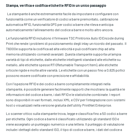
Stampa, verifica e codifica etichette RFID in un unico passaggio
La stampante è anche estremamente facile da impostare e configurare con
funzionalità come un verificatore di codici a barre premontato, calibrazione
automatica RFID, funzionalità GPS per codici a barre che rileva e anticipa
automaticamente l'allineamento del codice a barre e molto altro ancora.
Le funzionalità RFID includono il firmware TSC Printronix Auto ID Encode during
Print che rende i problemi di posizionamento degli inlay un ricordo del passato. Il
T6000e supporta la codifica ad alta velocità e può codificare chip ad alta
memoria utilizzando comandi avanzati. Questa stampante supporta un'ampia
varietà di tipi di etichette, dalle etichette intelligenti standard alle etichette su
metallo, alle etichette spesse RTI (Returnable Transport Item), alle etichette
orticole rigide e molte altre varietà. Le etichette con un passo fino a 0,625 pollici
possono essere codificate con precisione e affidabilità.
Con l'ispezione RFID e dei codici a barre completamente integrati nella
stampante, è possibile generare facilmente rapporti che mostrano la qualità e le
informazioni del codice a barre, i dati RFID e le statistiche combinate. I report
sono disponibili in vari formati, inclusi XML e CSV per l'integrazione con i sistemi
host o visualizzati nella versione gratuita dell'utility PrintNet Enterprise.
Lo scanner ottico sulla stampante trova, legge e classifica fino a 50 codici a barre
per etichetta. Ogni codice a barre è classificato utilizzando gli standard ISO e
viene assegnato un punteggio numerico e una lettera. Il punteggio di valutazione
include i dettagli dello standard ISO, il tipo di codice a barre, i dati del codice a