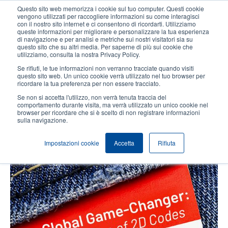
Salta
Questo sito web memorizza i cookie sul tuo computer. Questi cookie
al
vengono utilizzati per raccogliere informazioni su come interagisci
contenuto
con il nostro sito internet e ci consentono di ricordarti. Utilizziamo
User
User
queste informazioni per migliorare e personalizzare la tua esperienza
principale
di navigazione e per analisi e metriche sui nostri visitatori sia su
account
Anonym
Seleziona Prodotti
Contatto Vendite
questo sito che su altri media. Per saperne di più sui cookie che
Header
utilizziamo, consulta la nostra Privacy Policy.
menu
Se rifiuti, le tue informazioni non verranno tracciate quando visiti
questo sito web. Un unico cookie verrà utilizzato nel tuo browser per
ricordare la tua preferenza per non essere tracciato.
Tendenze Del Settore
Se non si accetta l'utilizzo, non verrà tenuta traccia del
comportamento durante visita, ma verrà utilizzato un unico cookie nel
Temi
browser per ricordare che si è scelto di non registrare informazioni
sulla navigazione.
Impostazioni cookie
Accetta
Rifiuta