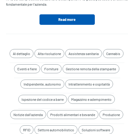
fondamentale per l'azienda.
Read more
Al dettaglio
Alta risoluzione
Assistenza sanitaria
Cannabis
Eventi e fiere
Forniture
Gestione remota della stampante
Indipendente, autonomo
Intrattenimento e ospitalità
Ispezione del codice a barre
Magazzino e adempimento
Notizie dall'azienda
Prodotti alimentari e bevande
Produzione
RFID
Settore automobilistico
Soluzioni software