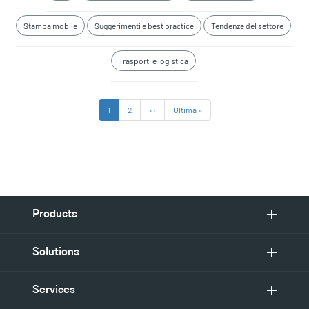
Stampa mobile
Suggerimenti e best practice
Tendenze del settore
Trasporti e logistica
Paginazione
Pagina
1
Pagina
2
Pagina
››
Ultima
Ultima »
attuale
successiva
pagina
Products
Solutions
Services