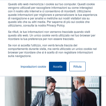
Salta
Questo sito web memorizza i cookie sul tuo computer. Questi cookie
al
vengono utilizzati per raccogliere informazioni su come interagisci
contenuto
con il nostro sito internet e ci consentono di ricordarti. Utilizziamo
User
User
queste informazioni per migliorare e personalizzare la tua esperienza
principale
di navigazione e per analisi e metriche sui nostri visitatori sia su
account
Anonym
Seleziona Prodotti
Contatto Vendite
questo sito che su altri media. Per saperne di più sui cookie che
Header
utilizziamo, consulta la nostra Privacy Policy.
menu
Se rifiuti, le tue informazioni non verranno tracciate quando visiti
questo sito web. Un unico cookie verrà utilizzato nel tuo browser per
ricordare la tua preferenza per non essere tracciato.
Stampa Mobile
Se non si accetta l'utilizzo, non verrà tenuta traccia del
comportamento durante visita, ma verrà utilizzato un unico cookie nel
Temi
browser per ricordare che si è scelto di non registrare informazioni
sulla navigazione.
Impostazioni cookie
Accetta
Rifiuta