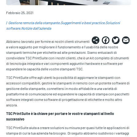
Febbraio 25, 2021
Gestione remota della stampante
Suggerimenti e best practice
Soluzioni
software
Notizie dall'azienda
Share
Faceb
Twi
E
Abbiamo lavorato per fornire ai nostri clienti strumenti
a valore aggiunto per migliorare il funzionamento e l'usabilità delle nostre
stampanti termiche per etichette ad alte prestazioni. Siamo entusiasti di
condividere TSC PrintSuite con i nostri clienti, che è un kit completo di strumenti
di tecnologia integrata e vari componenti aggiuntivi hardware e software per
espandere le capacità delle vostre stampanti TSC.
TSC PrintSuite offre agli utenti la possibilità di aggiornare le stampanti con
accessori compatibili, gestire le stampanti in remoto con un potente software di
gestione della stampante, connettersi in modo affidabile a una varietà di
piattaforme di comunicazione ed espandere le capacità di stampa con pacchetti
software integrati come software di progettazione di etichette e molto altro
ancora.
TSC PrintSuite è la chiave per portare le vostre stampanti al livello
successivo
TSC PrintSuite aiuta a creare soluzioni su misura per quasi tutte le applicazioni di
stampa di cui la tua azienda ha bisogno. Di seguito abbiamo suddiviso i vantaggi