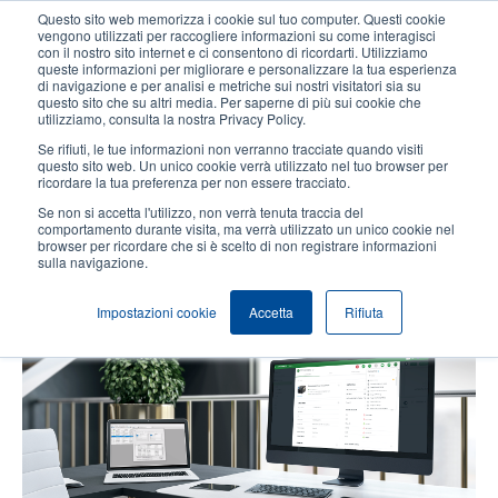
Salta
Questo sito web memorizza i cookie sul tuo computer. Questi cookie
al
vengono utilizzati per raccogliere informazioni su come interagisci
contenuto
con il nostro sito internet e ci consentono di ricordarti. Utilizziamo
User
User
queste informazioni per migliorare e personalizzare la tua esperienza
principale
di navigazione e per analisi e metriche sui nostri visitatori sia su
account
Anonym
Seleziona Prodotti
Contatto Vendite
questo sito che su altri media. Per saperne di più sui cookie che
Header
utilizziamo, consulta la nostra Privacy Policy.
menu
Se rifiuti, le tue informazioni non verranno tracciate quando visiti
questo sito web. Un unico cookie verrà utilizzato nel tuo browser per
ricordare la tua preferenza per non essere tracciato.
4 semplici modi per espandere le
Se non si accetta l'utilizzo, non verrà tenuta traccia del
capacità di stampa con TSC
comportamento durante visita, ma verrà utilizzato un unico cookie nel
browser per ricordare che si è scelto di non registrare informazioni
PrintSuite
sulla navigazione.
Impostazioni cookie
Accetta
Rifiuta