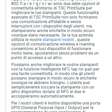
802.11 a / b / g / n / ac sono due delle opzioni di
connettività all'interno di TSC PrintSuite per
migliorare le tue stampanti. Queste funzionalità
avanzate di TSC PrintSuite non solo forniranno
una comunicazione affidabile e senza
interruzioni con i dispositivi degli utenti, ma
stamperanno anche etichette in modo sicuro
ovunque siano necessarie. Se la tua azienda
utilizza le nostre
stampanti mobili
, queste
opzioni di comunicazione wireless e roaming
consentono ai tuoi dispositivi di funzionare
molto bene, spostandosi senza problemi da un
punto di accesso a un altro.
Possiamo anche migliorare le vostre stampanti
con la funzione intelligente NFC tap-to-pair per
una facile connettività, in modo che gli utenti
possano stampare in modo sicuro le etichette
ovunque ne abbiano bisogno. L'utente può
semplicemente toccare la stampante con un
altro dispositivo dotato di NFC ei due si
accoppieranno automaticamente.
Per i nostri clienti è inoltre disponibile una porta
GPIO (General Purpose Input / Output) per la
programmazione di varie applicazioni di