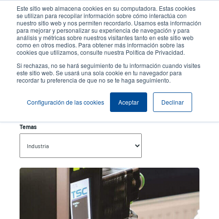
Pasar
Este sitio web almacena cookies en su computadora. Estas cookies
al
se utilizan para recopilar información sobre cómo interactúa con
contenido
nuestro sitio web y nos permiten recordarlo. Usamos esta información
User
User
para mejorar y personalizar su experiencia de navegación y para
principal
análisis y métricas sobre nuestros visitantes tanto en este sitio web
account
Anonym
Selector de productos
como en otros medios. Para obtener más información sobre las
Header
cookies que utilizamos, consulte nuestra Política de Privacidad.
menu
Comuníquese con Ventas
Si rechazas, no se hará seguimiento de tu información cuando visites
este sitio web. Se usará una sola cookie en tu navegador para
recordar tu preferencia de que no se te haga seguimiento.
Industria
Configuración de las cookies
Aceptar
Declinar
Temas