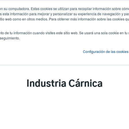
n su computadora. Estas cookies se utilizan para recopilar información sobre cómo
Noticias y Eventos
Empresa
Inici
User
U
 esta información para mejorar y personalizar su experiencia de navegación y par
 sitio web como en otros medios. Para obtener más información sobre las cookies qu
account
A
es
Servicio
Soporte y descargas
Socios
to de tu información cuando visites este sitio web. Se usará una sola cookie en tu
menu
 seguimiento.
Configuración de las cookies
Industria Cárnica