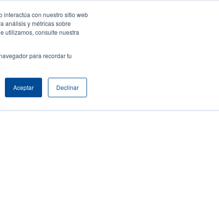
 interactúa con nuestro sitio web
ar sesión / Registrarse
Europe, Middle East & Africa [Español]
ser
a análisis y métricas sobre
e utilizamos, consulte nuestra
nonymous
Selector de productos
Comuníquese con Ventas
 navegador para recordar tu
Header
Aceptar
Declinar