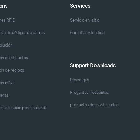
ions
Services
nes RFID
Servicio en-sitio
ión de códigos de barras
Garantía extendida
solución
ón de etiquetas
Support Downloads
ón de recibos
Descargas
ón móvil
Preguntas frecuentes
eras
productos descontinuados
y señalización personalizada