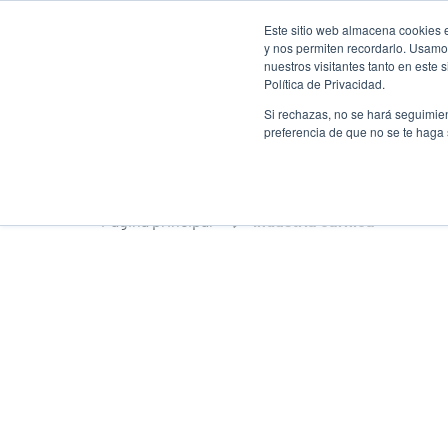
Pasar
Este sitio web almacena cookies e
al
y nos permiten recordarlo. Usamos
contenido
nuestros visitantes tanto en este
Política de Privacidad.
principal
Productos
Solucion
Si rechazas, no se hará seguimien
preferencia de que no se te haga
Página principal
Industria cárnica