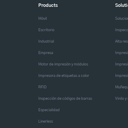
Products
Solut
Móvil
Solucio
Escritorio
Inspecc
Industrial
Alta re
Empresa
Impresi
Motor de impresión y módulos
Impresi
Impresora de etiquetas a color
Impresi
RFID
Muñequ
Inspección de códigos de barras
Vinilo 
Especialidad
Linerless