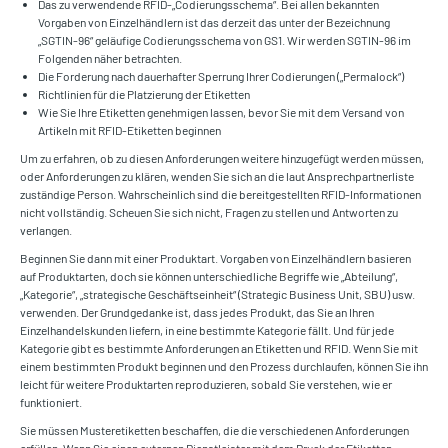
Das zu verwendende RFID-„Codierungsschema“. Bei allen bekannten
Vorgaben von Einzelhändlern ist das derzeit das unter der Bezeichnung
„SGTIN-96“ geläufige Codierungsschema von GS1. Wir werden SGTIN-96 im
Folgenden näher betrachten.
Die Forderung nach dauerhafter Sperrung Ihrer Codierungen („Permalock“)
Richtlinien für die Platzierung der Etiketten
Wie Sie Ihre Etiketten genehmigen lassen, bevor Sie mit dem Versand von
Artikeln mit RFID-Etiketten beginnen
Um zu erfahren, ob zu diesen Anforderungen weitere hinzugefügt werden müssen,
oder Anforderungen zu klären, wenden Sie sich an die laut Ansprechpartnerliste
zuständige Person. Wahrscheinlich sind die bereitgestellten RFID-Informationen
nicht vollständig. Scheuen Sie sich nicht, Fragen zu stellen und Antworten zu
verlangen.
Beginnen Sie dann mit einer Produktart. Vorgaben von Einzelhändlern basieren
auf Produktarten, doch sie können unterschiedliche Begriffe wie „Abteilung“,
„Kategorie“, „strategische Geschäftseinheit“ (Strategic Business Unit, SBU) usw.
verwenden. Der Grundgedanke ist, dass jedes Produkt, das Sie an Ihren
Einzelhandelskunden liefern, in eine bestimmte Kategorie fällt. Und für jede
Kategorie gibt es bestimmte Anforderungen an Etiketten und RFID. Wenn Sie mit
einem bestimmten Produkt beginnen und den Prozess durchlaufen, können Sie ihn
leicht für weitere Produktarten reproduzieren, sobald Sie verstehen, wie er
funktioniert.
Sie müssen Musteretiketten beschaffen, die die verschiedenen Anforderungen