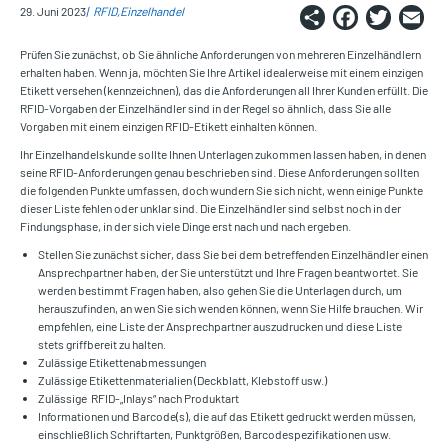
Share
Faceb
Twi
E
29. Juni 2023
RFID
Einzelhandel
Prüfen Sie zunächst, ob Sie ähnliche Anforderungen von mehreren Einzelhändlern
erhalten haben. Wenn ja, möchten Sie Ihre Artikel idealerweise mit einem einzigen
Etikett versehen (kennzeichnen), das die Anforderungen all Ihrer Kunden erfüllt. Die
RFID-Vorgaben der Einzelhändler sind in der Regel so ähnlich, dass Sie alle
Vorgaben mit einem einzigen RFID-Etikett einhalten können.
Ihr Einzelhandelskunde sollte Ihnen Unterlagen zukommen lassen haben, in denen
seine RFID-Anforderungen genau beschrieben sind. Diese Anforderungen sollten
die folgenden Punkte umfassen, doch wundern Sie sich nicht, wenn einige Punkte
dieser Liste fehlen oder unklar sind. Die Einzelhändler sind selbst noch in der
Findungsphase, in der sich viele Dinge erst nach und nach ergeben.
Stellen Sie zunächst sicher, dass Sie bei dem betreffenden Einzelhändler einen
Ansprechpartner haben, der Sie unterstützt und Ihre Fragen beantwortet. Sie
werden bestimmt Fragen haben, also gehen Sie die Unterlagen durch, um
herauszufinden, an wen Sie sich wenden können, wenn Sie Hilfe brauchen. Wir
empfehlen, eine Liste der Ansprechpartner auszudrucken und diese Liste
stets griffbereit zu halten.
Zulässige Etikettenabmessungen
Zulässige Etikettenmaterialien (Deckblatt, Klebstoff usw.)
Zulässige RFID-„Inlays“ nach Produktart
Informationen und Barcode(s), die auf das Etikett gedruckt werden müssen,
einschließlich Schriftarten, Punktgrößen, Barcodespezifikationen usw.