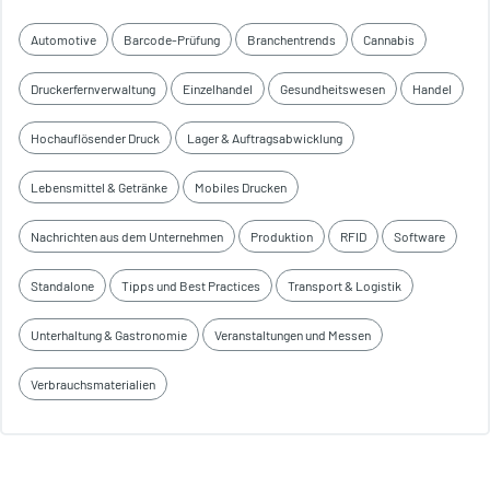
Automotive
Barcode-Prüfung
Branchentrends
Cannabis
Druckerfernverwaltung
Einzelhandel
Gesundheitswesen
Handel
Hochauflösender Druck
Lager & Auftragsabwicklung
Lebensmittel & Getränke
Mobiles Drucken
Nachrichten aus dem Unternehmen
Produktion
RFID
Software
Standalone
Tipps und Best Practices
Transport & Logistik
Unterhaltung & Gastronomie
Veranstaltungen und Messen
Verbrauchsmaterialien