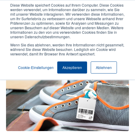
Direkt
Diese Website speichert Cookies auf Ihrem Computer. Diese Cookies
zum
werden verwendet, um Informationen darüber zu sammeln, wie Sie
Inhalt
mit unserer Website interagieren. Wir verwenden diese Informationen,
User
User
um Ihr Surferlebnis zu verbessern und unsere Webseite anhand Ihrer
Präferenzen zu optimieren, sowie für Analysen und Messungen zu
account
Anonymo
Produktsuche
Kontakt
unseren Besuchern auf dieser Website und anderen Medien. Weitere
Header
menu
Informationen zu den von uns verwendeten Cookies finden Sie in
unseren Datenschutzbestimmungen.
Wenn Sie dies ablehnen, werden Ihre Informationen nicht gesammelt,
Tipps zur Einhaltung der RFID-
während Sie diese Website besuchen. Lediglich ein Cookie wird
verwendet, damit Ihr Browser Ihre Antwort speichert.
Vorgaben von Einzelhändlern
Cookie-Einstellungen
Akzeptieren
Ablehnen