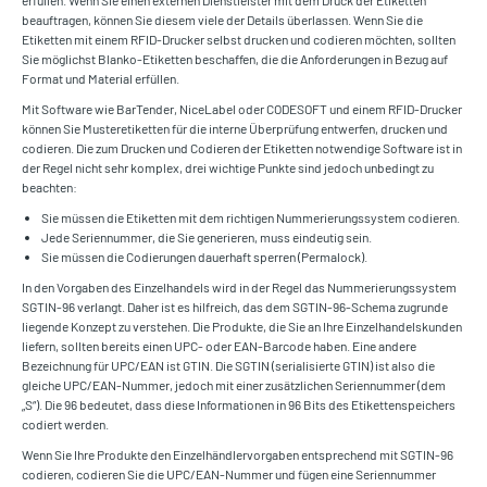
erfüllen. Wenn Sie einen externen Dienstleister mit dem Druck der Etiketten
beauftragen, können Sie diesem viele der Details überlassen. Wenn Sie die
Etiketten mit einem RFID-Drucker selbst drucken und codieren möchten, sollten
Sie möglichst Blanko-Etiketten beschaffen, die die Anforderungen in Bezug auf
Format und Material erfüllen.
Mit Software wie BarTender, NiceLabel oder CODESOFT und einem RFID-Drucker
können Sie Musteretiketten für die interne Überprüfung entwerfen, drucken und
codieren. Die zum Drucken und Codieren der Etiketten notwendige Software ist in
der Regel nicht sehr komplex, drei wichtige Punkte sind jedoch unbedingt zu
beachten:
Sie müssen die Etiketten mit dem richtigen Nummerierungssystem codieren.
Jede Seriennummer, die Sie generieren, muss eindeutig sein.
Sie müssen die Codierungen dauerhaft sperren (Permalock).
In den Vorgaben des Einzelhandels wird in der Regel das Nummerierungssystem
SGTIN-96 verlangt. Daher ist es hilfreich, das dem SGTIN-96-Schema zugrunde
liegende Konzept zu verstehen. Die Produkte, die Sie an Ihre Einzelhandelskunden
liefern, sollten bereits einen UPC- oder EAN-Barcode haben. Eine andere
Bezeichnung für UPC/EAN ist GTIN. Die SGTIN (serialisierte GTIN) ist also die
gleiche UPC/EAN-Nummer, jedoch mit einer zusätzlichen Seriennummer (dem
„S“). Die 96 bedeutet, dass diese Informationen in 96 Bits des Etikettenspeichers
codiert werden.
Wenn Sie Ihre Produkte den Einzelhändlervorgaben entsprechend mit SGTIN-96
codieren, codieren Sie die UPC/EAN-Nummer und fügen eine Seriennummer