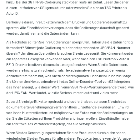
hinzu. Bei der SGTIN-96-Codierung steckt der Teufel im Detail. Lesen Sie daher
diesen Leitfaden von GS1 genau durch oder wenden Sie sich an TSC Printronix
Auto ID.
Denken Sie daran, Ihre Etiketten nach dem Drucken und Codieren dauerhaft zu
sperren. Alle Einzelhändler verlangen, dass die Codierungen dauerhaft gesperrt
werden, damit niemand die Daten ändern kann.
Als Nächstes sollten Sie Ihre Codierungen überprüfen. Haben Sie die Daten richtig
formatiert? Stimmt jede Codierung mit der entsprechenden UPC/EAN-Nummer
überein? Um dies zu überprüfen, brauchen Sie ein Lesegerät. Sie können entweder
ein separates Lesegerät verwenden oder, wenn Sie einen TSC Printronix Auto ID
RFID-Drucker besitzen, diesen als Lesegerät nutzen. Wenn Sie die Daten lesen,
werden sie höchstwahrscheinlich als Hexadezimalwert angezeigt, der wenig
Ähnlichkeit mit dem hat, was Sie zu codieren glauben. Doch kein Grund zur Sorge.
Sie können den Hexadezimalwert in das Online-Decoder-Tool von GS1 eingeben,
das Ihnen anzeigt, wie dieser Wert in einen SGTIN-96-Wert umgewandelt wird, wie
der UPC/EAN-Wert lautet, wie die Seriennummer lautet und vieles mehr.
Sobald Sie einige Etiketten gedruckt und codiert haben, schauen Sie sich das
dokumentierte Genehmigungsverfahren Ihres Einzelhandelskunden an. Er wird
von Ihnen Musteretiketten und möglicherweise Fotos von der Stelle verlangen, an
der Sie die Etiketten auf Ihren Produkten anbringen wollen. Einzelhändler haben
ein schrittweises Verfahren festgelegt, das Sie befolgen müssen.
Wenn Sie das Genehmigungsverfahren für eine Produktart durchlaufen haben,
wiederholen Sie den Prozess für alle anderen Produktarten, die von der Vorgabe