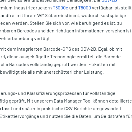
Premium-Industriedruckern
T6000e
und
T8000
verfügbar ist, stellt
inwandfrei mit Ihrem WMS übereinstimmt, wodurch kostspielige
en werden. Stellen Sie sich vor, wie beruhigend es ist, zu
annbaren Barcodes und den richtigen Informationen versehen ist
Fehlerbehebung verfügt.
 mit dem integrierten Barcode-GPS des ODV-2D. Egal, ob mit
rd, diese ausgeklügelte Technologie ermittelt die Barcode-
 alle Barcodes vollständig geprüft werden. Etiketten mit
bewältigt sie alle mit unerschütterlicher Leistung.
ierungs- und Klassifizierungsprozessen für vollständige
ltig geprüft. Mit unserem Data Manager Tool können detaillierte
erfasst und später in praktische CSV-Berichte umgewandelt
 Etikettiervorgänge und nutzen Sie die Daten, um Geldstrafen fü