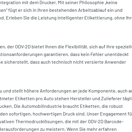
Integration mit dem Drucker. Mit seiner Philosophie „keine
en“ fügt er sich in Ihren bestehenden Arbeitsablauf ein und
d. Erleben Sie die Leistung intelligenter Etikettierung, ohne Ihr
en, der ODV-2D bietet Ihnen die Flexibilität, sich auf Ihre speziel
ktionsanforderungen garantieren, dass kein Fehler unentdeckt
he sicherstellt, dass auch technisch nicht versierte Anwender
zu und stellt höhere Anforderungen an jede Komponente, auch a
meter Etiketten pro Auto stehen Hersteller und Zulieferer tägl
cken. Die Automobilindustrie braucht Etiketten, die robust
ür den sofortigen, hochwertigen Druck sind. Unser Engagement fü
novativen Thermodrucklösungen, die mit der ODV-2D Barcode-
Herausforderungen zu meistern. Wenn Sie mehr erfahren