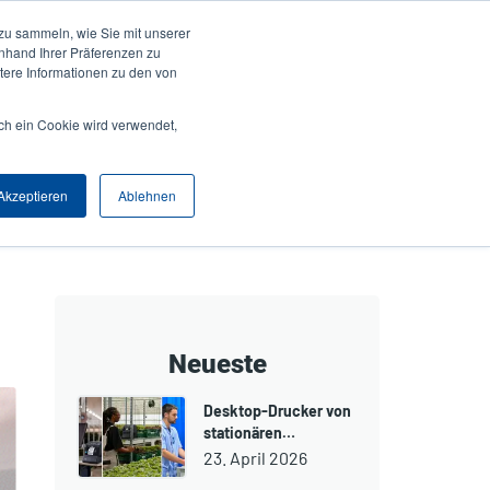
zu sammeln, wie Sie mit unserer
Anmelden / Registrieren
Europe, Middle East & Africa [Deutsch]
User
anhand Ihrer Präferenzen zu
ere Informationen zu den von
Anonymous
Produktsuche
Kontakt
Partner
ch ein Cookie wird verwendet,
Header
Akzeptieren
Ablehnen
Neueste
Desktop-Drucker von
stationären…
23. April 2026