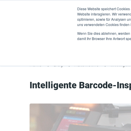
Direkt
Diese Website speichert Cookies
zum
Website interagieren. Wir verwen
Inhalt
optimieren, sowie für Analysen 
uns verwendeten Cookies finden
Produkte
A
Wenn Sie dies ablehnen, werden I
damit Ihr Browser Ihre Antwort spe
Home
Blog
Automotive
Intellige
Intelligente Barcode-In