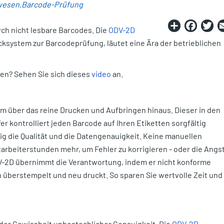
wesen
Barcode-Prüfung
Share
Fac
T
ch nicht lesbare Barcodes. Die
ODV-2D
ucksystem zur Barcodeprüfung, läutet eine Ära der betrieblichen
en? Sehen Sie sich dieses
video
an.
em über das reine Drucken und Aufbringen hinaus. Dieser in den
er kontrolliert jeden Barcode auf Ihren Etiketten sorgfältig
g die Qualität und die Datengenauigkeit. Keine manuellen
rbeiterstunden mehr, um Fehler zu korrigieren - oder die Angs
-2D übernimmt die Verantwortung, indem er nicht konforme
h überstempelt und neu druckt. So sparen Sie wertvolle Zeit und
t der Gewissheit unbestechlicher Genauigkeit. Die
ODV-2D