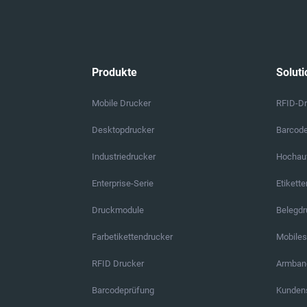
Produkte
Soluti
Mobile Drucker
RFID-D
Desktopdrucker
Barcod
Industriedrucker
Hochauf
Enterprise-Serie
Etikett
Druckmodule
Belegd
Farbetikettendrucker
Mobile
RFID Drucker
Armban
Barcodeprüfung
Kundens