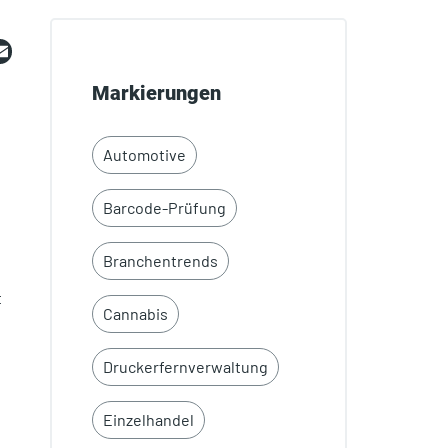
ebook
witter
Email
Markierungen
Automotive
Barcode-Prüfung
Branchentrends
t
Cannabis
Druckerfernverwaltung
Einzelhandel