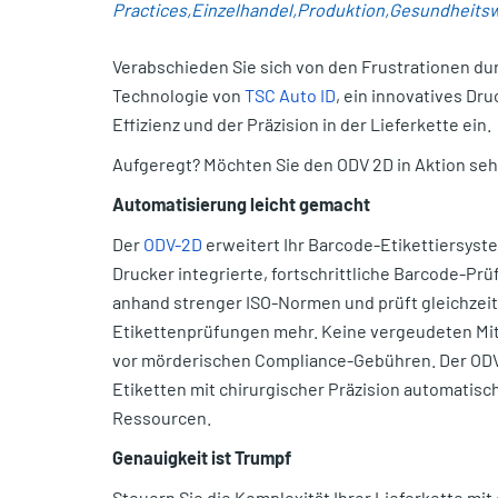
Practices
Einzelhandel
Produktion
Gesundheits
Verabschieden Sie sich von den Frustrationen dur
Technologie von
TSC Auto ID
, ein innovatives Dr
Effizienz und der Präzision in der Lieferkette ein.
Aufgeregt? Möchten Sie den ODV 2D in Aktion seh
Automatisierung leicht gemacht
Der
ODV-2D
erweitert Ihr Barcode-Etikettiersyst
Drucker integrierte, fortschrittliche Barcode-Prüf
anhand strenger ISO-Normen und prüft gleichzeiti
Etikettenprüfungen mehr. Keine vergeudeten Mita
vor mörderischen Compliance-Gebühren. Der ODV
Etiketten mit chirurgischer Präzision automatisc
Ressourcen.
Genauigkeit ist Trumpf
Steuern Sie die Komplexität Ihrer Lieferkette mi