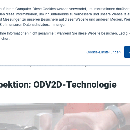
 auf Ihrem Computer. Diese Cookies werden verwendet, um Informationen darüber 
Aktuelles & Veranstaltungen
Unternehmen
User
den diese Informationen, um Ihr Surferlebnis zu verbessern und unsere Webseite 
und Messungen zu unseren Besuchern auf dieser Website und anderen Medien. Weit
account
 Sie in unseren Datenschutzbestimmungen.
nwendungen
Service Programme
Support & Downloads
hre Informationen nicht gesammelt, während Sie diese Website besuchen. Ledigli
menu
ichert.
Cookie-Einstellungen
nte Barcode-Inspektion: ODV2D-Technologie
spektion: ODV2D-Technologie