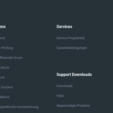
ons
Services
ruck
Service-Programme
e-Prüfung
Garantiebedingungen
lösender Druck
endruck
Support Downloads
ruck
Downloads
s Drucken
FAQs
ddruck
Abgekündigte Produkte
pezifische Kennzeichnung