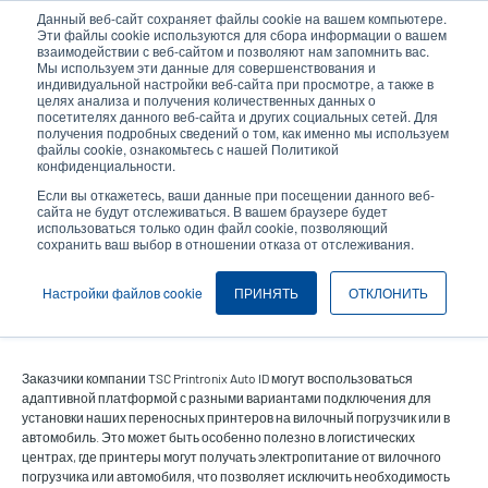
Перейти
Данный веб-сайт сохраняет файлы cookie на вашем компьютере.
к
Эти файлы cookie используются для сбора информации о вашем
основному
взаимодействии с веб-сайтом и позволяют нам запомнить вас.
User
User
Мы используем эти данные для совершенствования и
содержанию
индивидуальной настройки веб-сайта при просмотре, а также в
account
Anonymo
Селектор изделий
целях анализа и получения количественных данных о
Header
menu
посетителях данного веб-сайта и других социальных сетей. Для
получения подробных сведений о том, как именно мы используем
Связаться с отделом продаж
файлы cookie, ознакомьтесь с нашей Политикой
конфиденциальности.
Если вы откажетесь, ваши данные при посещении данного веб-
сайта не будут отслеживаться. В вашем браузере будет
использоваться только один файл cookie, позволяющий
Крепление для вилочного
сохранить ваш выбор в отношении отказа от отслеживания.
погрузчика, крепление для
Настройки файлов cookie
ПРИНЯТЬ
ОТКЛОНИТЬ
тележки
Заказчики компании TSC Printronix Auto ID могут воспользоваться
адаптивной платформой с разными вариантами подключения для
установки наших переносных принтеров на вилочный погрузчик или в
автомобиль. Это может быть особенно полезно в логистических
центрах, где принтеры могут получать электропитание от вилочного
погрузчика или автомобиля, что позволяет исключить необходимость