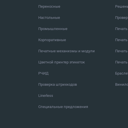
Переносные
Решен
Настольные
Провер
Промышленные
Печать
Корпоративные
Печать
Печатные механизмы и модули
Печать
Цветной принтер этикеток
Печать
РЧИД
Брасл
Проверка штрихкодов
Винило
Linerless
Специальные предложения