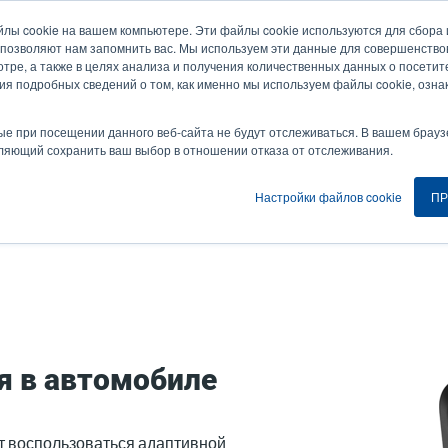
йлы cookie на вашем компьютере. Эти файлы cookie используются для сбор
Новости и события
Компания
Вой
User
U
 позволяют нам запомнить вас. Мы используем эти данные для совершенств
тре, а также в целях анализа и получения количественных данных о посетите
account
A
ия подробных сведений о том, как именно мы используем файлы cookie, озна
ия
Услуга
Поддержка и загрузки
Партнеры
menu
ые при посещении данного веб-сайта не будут отслеживаться. В вашем брауз
оляющий сохранить ваш выбор в отношении отказа от отслеживания.
Настройки файлов cookie
ПР
ния в автомобиле
я в автомобиле
гут воспользоваться адаптивной