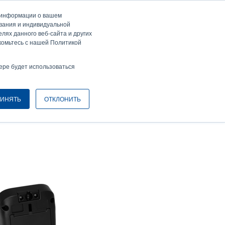
а информации о вашем
ти / Зарегистрироваться
Europe, Middle East & Africa [Ру́сские]
ser
ования и индивидуальной
лях данного веб-сайта и других
nonymous
комьтесь с нашей Политикой
Селектор изделий
Связаться с отделом продаж
Header
ере будет использоваться
ИНЯТЬ
ОТКЛОНИТЬ