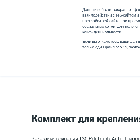
Перейти
Данный веб-сайт сохраняет фа
к
взаимодействии с веб-сайтом и
основному
настройки веб-сайта при просмо
социальных сетей. Для получен
содержанию
конфиденциальности.
Продукты
Решен
Если вы откажетесь, ваши данн
только один файл cookie, позв
Главная страница
Комплект для крепле
Комплект для креплени
Заказчики компании TSC Printronix Auto ID мо