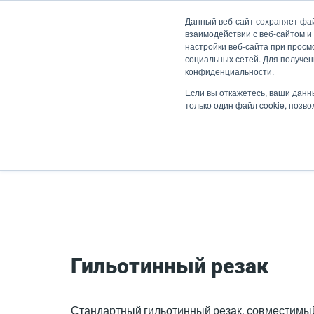
Перейти
Данный веб-сайт сохраняет фа
к
взаимодействии с веб-сайтом и
основному
настройки веб-сайта при просмо
социальных сетей. Для получен
содержанию
конфиденциальности.
Продукты
Решен
Если вы откажетесь, ваши данн
только один файл cookie, позв
Главная страница
Гильотинный резак
Гильотинный резак
Стандартный гильотинный резак, совместим