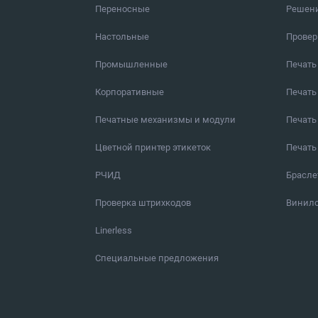
Переносные
Решен
Настольные
Провер
Промышленные
Печать
Корпоративные
Печать
Печатные механизмы и модули
Печать
Цветной принтер этикеток
Печать
РЧИД
Брасл
Проверка штрихкодов
Винило
Linerless
Специальные предложения