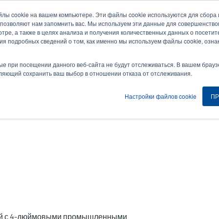
йлы cookie на вашем компьютере. Эти файлы cookie используются для сбор
Новости и события
Компания
Вой
User
U
 позволяют нам запомнить вас. Мы используем эти данные для совершенств
тре, а также в целях анализа и получения количественных данных о посетите
account
A
ия подробных сведений о том, как именно мы используем файлы cookie, озна
ия
Услуга
Поддержка и загрузки
Партнеры
menu
ые при посещении данного веб-сайта не будут отслеживаться. В вашем брауз
оляющий сохранить ваш выбор в отношении отказа от отслеживания.
Настройки файлов cookie
ПР
ый с 4-дюймовыми промышленными