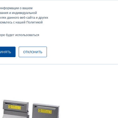
а информации о вашем
ти / Зарегистрироваться
Europe, Middle East & Africa [Ру́сские]
ser
ования и индивидуальной
лях данного веб-сайта и других
nonymous
комьтесь с нашей Политикой
Селектор изделий
Связаться с отделом продаж
Header
ере будет использоваться
ИНЯТЬ
ОТКЛОНИТЬ