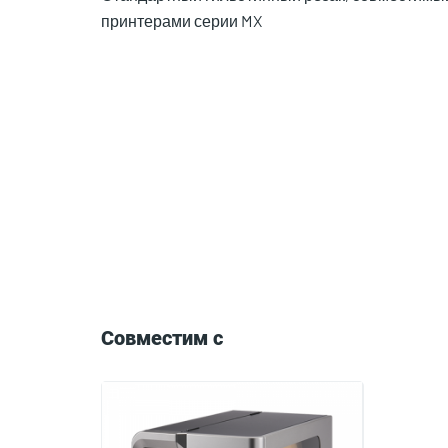
принтерами серии MX
Compatible
with
Совместим с