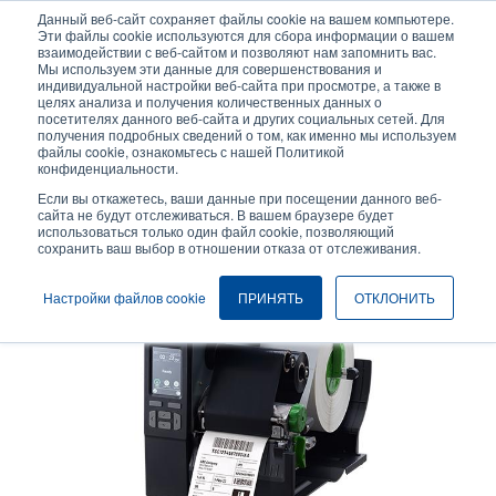
Перейти
Данный веб-сайт сохраняет файлы cookie на вашем компьютере.
к
Эти файлы cookie используются для сбора информации о вашем
основному
взаимодействии с веб-сайтом и позволяют нам запомнить вас.
User
User
Мы используем эти данные для совершенствования и
содержанию
индивидуальной настройки веб-сайта при просмотре, а также в
account
Anonymo
Селектор изделий
целях анализа и получения количественных данных о
Header
menu
посетителях данного веб-сайта и других социальных сетей. Для
получения подробных сведений о том, как именно мы используем
Связаться с отделом продаж
файлы cookie, ознакомьтесь с нашей Политикой
конфиденциальности.
Если вы откажетесь, ваши данные при посещении данного веб-
сайта не будут отслеживаться. В вашем браузере будет
использоваться только один файл cookie, позволяющий
сохранить ваш выбор в отношении отказа от отслеживания.
Настройки файлов cookie
ПРИНЯТЬ
ОТКЛОНИТЬ