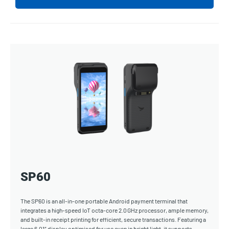
SP60
The SP60 is an all-in-one portable Android payment terminal that
integrates a high-speed IoT octa-core 2.0 GHz processor, ample memory,
and built-in receipt printing for efficient, secure transactions. Featuring a
large 6.01″ display optimised for use even in bright light, it supports