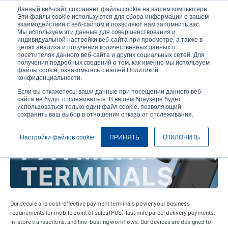
Перейти
Данный веб-сайт сохраняет файлы cookie на вашем компьютере.
к
Эти файлы cookie используются для сбора информации о вашем
основному
взаимодействии с веб-сайтом и позволяют нам запомнить вас.
User
User
Мы используем эти данные для совершенствования и
содержанию
индивидуальной настройки веб-сайта при просмотре, а также в
account
Anonymo
Селектор изделий
целях анализа и получения количественных данных о
Header
menu
посетителях данного веб-сайта и других социальных сетей. Для
получения подробных сведений о том, как именно мы используем
Связаться с отделом продаж
файлы cookie, ознакомьтесь с нашей Политикой
конфиденциальности.
Если вы откажетесь, ваши данные при посещении данного веб-
сайта не будут отслеживаться. В вашем браузере будет
Payment Terminals
использоваться только один файл cookie, позволяющий
сохранить ваш выбор в отношении отказа от отслеживания.
Настройки файлов cookie
ПРИНЯТЬ
ОТКЛОНИТЬ
Our secure and cost-effective payment terminals power your business
requirements for mobile point of sales (POS), last mile parcel delivery payments,
in-store transactions, and line-busting workflows. Our devices are designed to