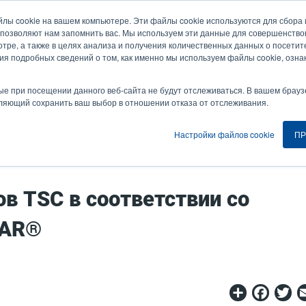
йлы cookie на вашем компьютере. Эти файлы cookie используются для сбор
Новости и события
Компания
Вой
User
U
 позволяют нам запомнить вас. Мы используем эти данные для совершенств
тре, а также в целях анализа и получения количественных данных о посетите
account
A
ия подробных сведений о том, как именно мы используем файлы cookie, озна
ия
Услуга
Поддержка и загрузки
Партнеры
menu
ые при посещении данного веб-сайта не будут отслеживаться. В вашем брауз
оляющий сохранить ваш выбор в отношении отказа от отслеживания.
Настройки файлов cookie
ПР
Сертификация принтеров TSC в соответствии со стандартом ENERGY STAR®
в TSC в соответствии со
TAR®
Share
Fac
T