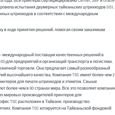
а года. Все принтеры сертифицированы Cerner, SAP и Oracle
провела испытания двумерных тайваньских штрихкодов GS1,
анных штрихкодов в соответствии с международным
у в ходе принятия решений, помогая своим заказчикам
SC) — международный поставщик качественных решений в
D) для предприятий и организаций транспорта и логистики,
розничной торговли. Она предлагает самый разнообразный
ий высочайшего качества. Компания TSC имеет более чем 2
ринтеров для печати штрихкодов и этикеток. Свыше
т более чем в 90 странах мира. Все это позволяет компани
щих мировых производителей принтеров для
 офис TSC расположен в Тайване, производство
ятиях. Компания TSC котируется на Тайваньской фондовой