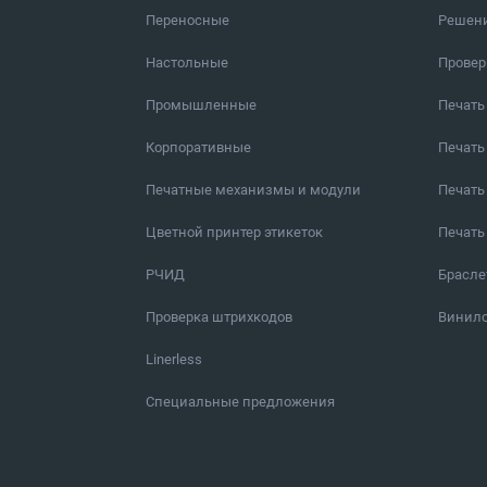
Переносные
Решен
Настольные
Провер
Промышленные
Печать
Корпоративные
Печать
Печатные механизмы и модули
Печать
Цветной принтер этикеток
Печать
РЧИД
Брасл
Проверка штрихкодов
Винило
Linerless
Специальные предложения