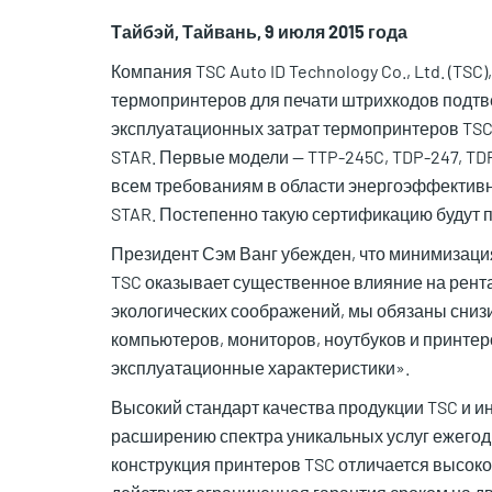
Тайбэй, Тайвань, 9 июля 2015 года
Компания TSC Auto ID Technology Co., Ltd. (TS
термопринтеров для печати штрихкодов подтв
эксплуатационных затрат термопринтеров TSC
STAR. Первые модели — TTP-245C, TDP-247, TD
всем требованиям в области энергоэффектив
STAR. Постепенно такую сертификацию будут п
Президент Сэм Ванг убежден, что минимизац
TSC оказывает существенное влияние на рента
экологических соображений, мы обязаны снизи
компьютеров, мониторов, ноутбуков и принте
эксплуатационные характеристики».
Высокий стандарт качества продукции TSC и и
расширению спектра уникальных услуг ежегод
конструкция принтеров TSC отличается высоко