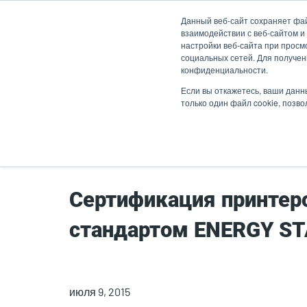
Перейти
Данный веб-сайт сохраняет фа
к
взаимодействии с веб-сайтом и
основному
настройки веб-сайта при просмо
социальных сетей. Для получен
содержанию
конфиденциальности.
Продукты
Решен
Если вы откажетесь, ваши данн
только один файл cookie, позв
Главная страница
Сертификация принтеро
стандартом ENERGY S
июля 9, 2015