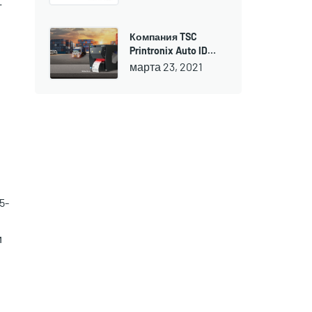
.
Компания TSC
Printronix Auto ID…
марта 23, 2021
5-
и