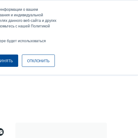
а информации о вашем
ти / Зарегистрироваться
Europe, Middle East & Africa [Ру́сские]
ser
ования и индивидуальной
лях данного веб-сайта и других
nonymous
комьтесь с нашей Политикой
Селектор изделий
Связаться с отделом продаж
Header
ере будет использоваться
ИНЯТЬ
ОТКЛОНИТЬ
ebook
witter
Email