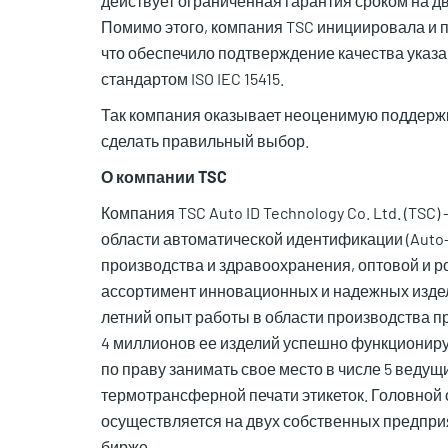
действует ограниченная гарантия сроком на дв
Помимо этого, компания TSC инициировала и 
что обеспечило подтверждение качества указ
стандартом ISO IEC 15415.
Так компания оказывает неоценимую поддержк
сделать правильный выбор.
О компании TSC
Компания TSC Auto ID Technology Co. Ltd. (T
области автоматической идентификации (Auto-I
производства и здравоохранения, оптовой и 
ассортимент инновационных и надежных издел
летний опыт работы в области производства п
4 миллионов ее изделий успешно функционирую
по праву занимать свое место в числе 5 веду
термотрансферной печати этикеток. Головной
осуществляется на двух собственных предпри
бирже.