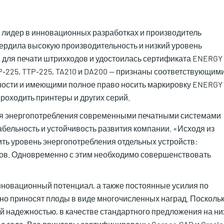
C), лидер в инновационных разработках и производитель
ердила высокую производительность и низкий уровень
 для печати штрихкодов и удостоилась сертификата ENERGY
P-225, TTP-225, TA210 и DA200 — признаны соответствующим
ности и имеющими полное право носить маркировку ENERGY
роходить принтеры и других серий.
ия энергопотребления современными печатными системами
бельность и устойчивость развития компании. «Исходя из
ть уровень энергопотребления отдельных устройств:
ров. Одновременно с этим необходимо совершенствовать
нновационный потенциал, а также постоянные усилия по
но приносят плоды в виде многочисленных наград. Посколь
й надежностью, в качестве стандартного предложения на ни