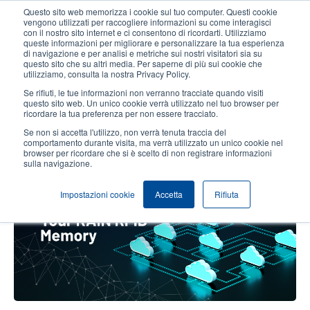
Salta
Questo sito web memorizza i cookie sul tuo computer. Questi cookie
al
vengono utilizzati per raccogliere informazioni su come interagisci
contenuto
con il nostro sito internet e ci consentono di ricordarti. Utilizziamo
User
User
queste informazioni per migliorare e personalizzare la tua esperienza
principale
di navigazione e per analisi e metriche sui nostri visitatori sia su
account
Anonym
Seleziona Prodotti
Contatto Vendite
questo sito che su altri media. Per saperne di più sui cookie che
Header
utilizziamo, consulta la nostra Privacy Policy.
menu
Se rifiuti, le tue informazioni non verranno tracciate quando visiti
questo sito web. Un unico cookie verrà utilizzato nel tuo browser per
ricordare la tua preferenza per non essere tracciato.
La tua guida alla memoria nei chip
Se non si accetta l'utilizzo, non verrà tenuta traccia del
per tag RFID RAIN
comportamento durante visita, ma verrà utilizzato un unico cookie nel
browser per ricordare che si è scelto di non registrare informazioni
sulla navigazione.
Impostazioni cookie
Accetta
Rifiuta