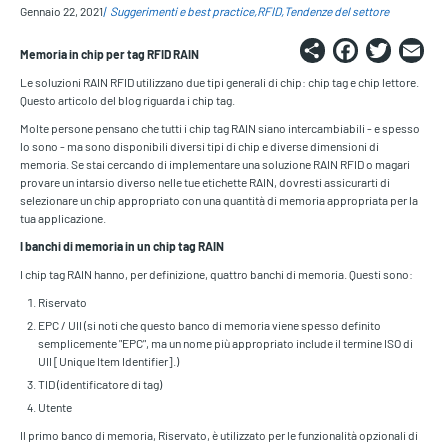
Gennaio 22, 2021
Suggerimenti e best practice
RFID
Tendenze del settore
Share
Faceb
Twi
E
Memoria in chip per tag RFID RAIN
Le soluzioni RAIN RFID utilizzano due tipi generali di chip: chip tag e chip lettore.
Questo articolo del blog riguarda i chip tag.
Molte persone pensano che tutti i chip tag RAIN siano intercambiabili - e spesso
lo sono - ma sono disponibili diversi tipi di chip e diverse dimensioni di
memoria. Se stai cercando di implementare una soluzione RAIN RFID o magari
provare un intarsio diverso nelle tue etichette RAIN, dovresti assicurarti di
selezionare un chip appropriato con una quantità di memoria appropriata per la
tua applicazione.
I banchi di memoria in un chip tag RAIN
I chip tag RAIN hanno, per definizione, quattro banchi di memoria. Questi sono:
Riservato
EPC / UII (si noti che questo banco di memoria viene spesso definito
semplicemente "EPC", ma un nome più appropriato include il termine ISO di
UII [Unique Item Identifier].)
TID (identificatore di tag)
Utente
Il primo banco di memoria, Riservato, è utilizzato per le funzionalità opzionali di