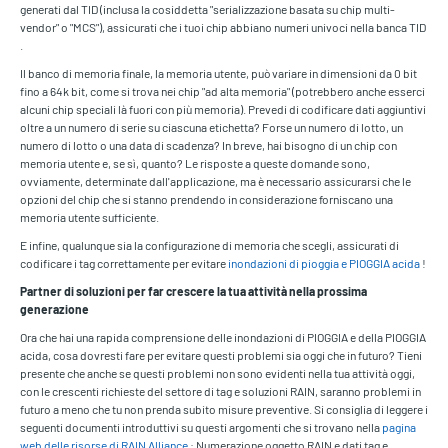
generati dal TID (inclusa la cosiddetta "serializzazione basata su chip multi-
vendor" o "MCS"), assicurati che i tuoi chip abbiano numeri univoci nella banca TID
.
Il banco di memoria finale, la memoria utente, può variare in dimensioni da 0 bit
fino a 64k bit, come si trova nei chip "ad alta memoria" (potrebbero anche esserci
alcuni chip speciali là fuori con più memoria). Prevedi di codificare dati aggiuntivi
oltre a un numero di serie su ciascuna etichetta? Forse un numero di lotto, un
numero di lotto o una data di scadenza? In breve, hai bisogno di un chip con
memoria utente e, se sì, quanto? Le risposte a queste domande sono,
ovviamente, determinate dall'applicazione, ma è necessario assicurarsi che le
opzioni del chip che si stanno prendendo in considerazione forniscano una
memoria utente sufficiente.
E infine, qualunque sia la configurazione di memoria che scegli, assicurati di
codificare i tag correttamente per evitare
inondazioni di pioggia e PIOGGIA acida
!
Partner di soluzioni per far crescere la tua attività nella prossima
generazione
Ora che hai una rapida comprensione delle inondazioni di PIOGGIA e della PIOGGIA
acida, cosa dovresti fare per evitare questi problemi sia oggi che in futuro? Tieni
presente che anche se questi problemi non sono evidenti nella tua attività oggi,
con le crescenti richieste del settore di tag e soluzioni RAIN, saranno problemi in
futuro a meno che tu non prenda subito misure preventive. Si consiglia di leggere i
seguenti documenti introduttivi su questi argomenti che si trovano nella
pagina
web delle risorse di RAIN Alliance
: Numerazione oggetto RAIN e dati tag e