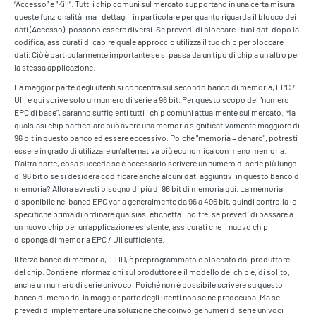
“Accesso” e “Kill”. Tutti i chip comuni sul mercato supportano in una certa misura
queste funzionalità, ma i dettagli, in particolare per quanto riguarda il blocco dei
dati (Accesso), possono essere diversi. Se prevedi di bloccare i tuoi dati dopo la
codifica, assicurati di capire quale approccio utilizza il tuo chip per bloccare i
dati. Ciò è particolarmente importante se si passa da un tipo di chip a un altro per
la stessa applicazione.
La maggior parte degli utenti si concentra sul secondo banco di memoria, EPC /
UII, e qui scrive solo un numero di serie a 96 bit. Per questo scopo del "numero
EPC di base", saranno sufficienti tutti i chip comuni attualmente sul mercato. Ma
qualsiasi chip particolare può avere una memoria significativamente maggiore di
96 bit in questo banco ed essere eccessivo. Poiché "memoria = denaro", potresti
essere in grado di utilizzare un'alternativa più economica con meno memoria.
D'altra parte, cosa succede se è necessario scrivere un numero di serie più lungo
di 96 bit o se si desidera codificare anche alcuni dati aggiuntivi in questo banco di
memoria? Allora avresti bisogno di più di 96 bit di memoria qui. La memoria
disponibile nel banco EPC varia generalmente da 96 a 496 bit, quindi controlla le
specifiche prima di ordinare qualsiasi etichetta. Inoltre, se prevedi di passare a
un nuovo chip per un'applicazione esistente, assicurati che il nuovo chip
disponga di memoria EPC / UII sufficiente.
Il terzo banco di memoria, il TID, è preprogrammato e bloccato dal produttore
del chip. Contiene informazioni sul produttore e il modello del chip e, di solito,
anche un numero di serie univoco. Poiché non è possibile scrivere su questo
banco di memoria, la maggior parte degli utenti non se ne preoccupa. Ma se
prevedi di implementare una soluzione che coinvolge numeri di serie univoci