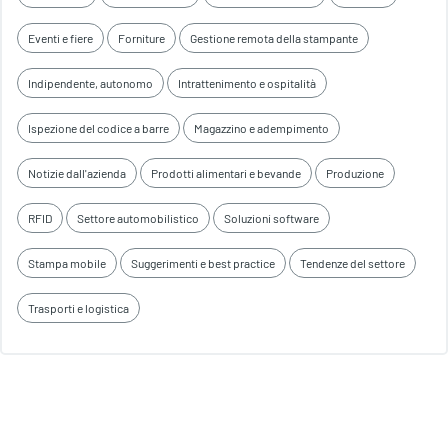
Eventi e fiere
Forniture
Gestione remota della stampante
Indipendente, autonomo
Intrattenimento e ospitalità
Ispezione del codice a barre
Magazzino e adempimento
Notizie dall'azienda
Prodotti alimentari e bevande
Produzione
RFID
Settore automobilistico
Soluzioni software
Stampa mobile
Suggerimenti e best practice
Tendenze del settore
Trasporti e logistica