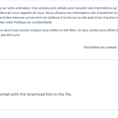
 sur votre ordinateur. Ces cookies sont utilisés pour recueillir des informations sur
Actualités et événements
Société
S'id
User
U
ttent de nous rappeler de vous. Nous utilisons ces informations afin d’améliorer et
 et des mesures concernant nos visiteurs à la fois sur ce site web et sur d’autres m
ez notre Politique de confidentialité.
account
A
ons
Services
Assistance et téléchargements
Partenaires
ne seront pas suivies lorsque vous visitez ce site Web. Un seul cookie sera utilisé 
menu
pas être suivi.
Paramètres du cookies
mail with the download link to the file.