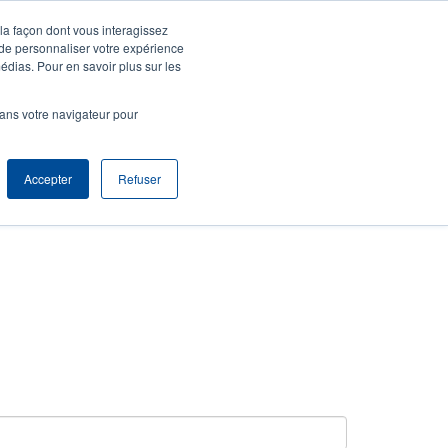
 la façon dont vous interagissez
entifier S'enregistrer
Europe, Middle East & Africa [Français]
ser
 de personnaliser votre expérience
édias. Pour en savoir plus sur les
nonymous
Sélection Produits
Contact Commercial
dans votre navigateur pour
Header
Accepter
Refuser