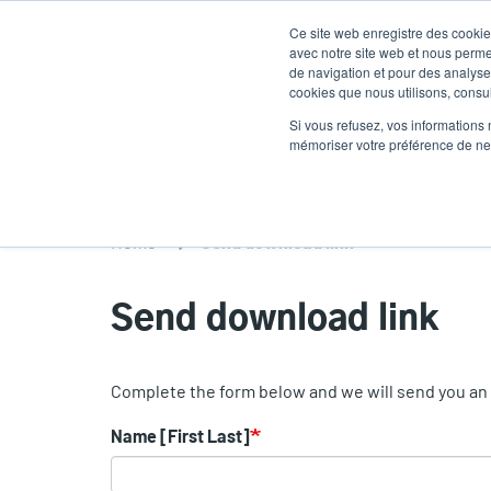
Aller
Ce site web enregistre des cookies
au
avec notre site web et nous perme
contenu
de navigation et pour des analyses
cookies que nous utilisons, consult
principal
Produits
Soluti
Si vous refusez, vos informations 
mémoriser votre préférence de ne 
Home
Send download link
Send download link
Complete the form below and we will send you an e
Name [First Last]