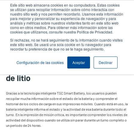
Pasar
Este sitio web almacena cookies en su computadora. Estas cookies
al
se utilizan para recopilar información sobre cómo interactúa con
contenido
nuestro sitio web y nos permiten recordarlo. Usamos esta información
User
User
para mejorar y personalizar su experiencia de navegación y para
principal
análisis y métricas sobre nuestros visitantes tanto en este sitio web
account
Anonym
Selector de productos
como en otros medios. Para obtener más información sobre las
Header
cookies que utilizamos, consulte nuestra Política de Privacidad.
menu
Comuníquese con Ventas
Si rechazas, no se hará seguimiento de tu información cuando visites
este sitio web. Se usará una sola cookie en tu navegador para
recordar tu preferencia de que no se te haga seguimiento.
Configuración de las cookies
Aceptar
Declinar
Batería inteligente de iones
de litio
Gracias a la tecnología inteligente TSC Smart Battery, los usuarios pueden
recopilar mucha información sobre el estado de la batería y comprender el
historial de los ciclos de carga en sus impresoras móviles. Cuando está en uso, la
batería inteligente informa el estado y la actividad de esa batería durante todo el
turno. En la impresión de misión crítica, es importante comprender los niveles de
actividad del dispositivo cuando se utiliza sin parar durante un turno completo o
un período de 24 horas.