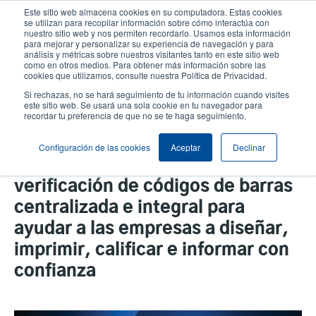
Pasar
Este sitio web almacena cookies en su computadora. Estas cookies
al
se utilizan para recopilar información sobre cómo interactúa con
contenido
nuestro sitio web y nos permiten recordarlo. Usamos esta información
User
User
para mejorar y personalizar su experiencia de navegación y para
principal
análisis y métricas sobre nuestros visitantes tanto en este sitio web
account
Anonym
Selector de productos
como en otros medios. Para obtener más información sobre las
Header
cookies que utilizamos, consulte nuestra Política de Privacidad.
menu
Comuníquese con Ventas
Si rechazas, no se hará seguimiento de tu información cuando visites
este sitio web. Se usará una sola cookie en tu navegador para
recordar tu preferencia de que no se te haga seguimiento.
TSC Printronix Auto ID y
Configuración de las cookies
Aceptar
Declinar
TEKLYNX crean una solución de
verificación de códigos de barras
centralizada e integral para
ayudar a las empresas a diseñar,
imprimir, calificar e informar con
confianza