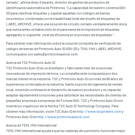
cerrado", afirma Andy Edwards, director de gestión de productos de
identificación automática de Printronix. “La capacidad de nuestro sistema ODV-
2D para clasificar etiquetas y superar aquellas con códigos de barras
incorrectos, combinada con la trazabilidad total del diseño de etiquetas de
LABEL ARCHIVE, ofrece una solución de circuito cerrado verdaderamente única
que nunca antes se había visto en el panorama de la impresión de etiquetas,
agregando lo siguiente: nivel de eficiencia en el proceso de etiquetado ".
Para obtener más información sobre la solución completa de verificación de
códigos de barras de Printronix Auto ID ODV-2D y TEKLYNX LABEL ARCHIVE,
comuníquese con sales@printronixautoid.com.
Acerca de TSC Printronix Auto ID
TSC Printronix Auto ID es un diseñador y fabricante líder de soluciones
innovadoras de impresión térmica. La compañía está compuesta por dos
marcas líderes en la industria, TSC y Printronix Auto ID con más de 65 años de
experiencia combinada en la industria, fuerte soporte de ingeniería de ventas
local, inversión continua en el desarrollo de nuevos productos y es capaz de
adaptar rápidamente soluciones para satisfacer las necesidades de clientes de
pequeñas empresas a empresas de Fortune 500. TSC y Printronix Auto ID son
miembros orgullosos de la familia TSC Auto ID Technology Company. Para
obtener más información, visite TSC Auto ID en
http://www.tscprinters.com
y
Printronix Auto ID en
http://www.printronixautoid.com
Acerca de TEKLYNX International
TEKLYNX International ayuda a que las cadenas de suministro funcionen mejor.