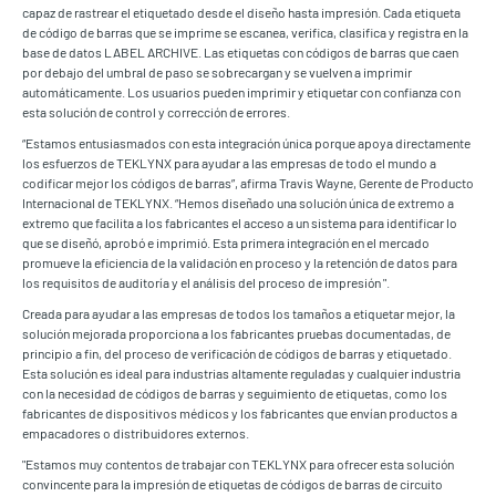
capaz de rastrear el etiquetado desde el diseño hasta impresión. Cada etiqueta
de código de barras que se imprime se escanea, verifica, clasifica y registra en la
base de datos LABEL ARCHIVE. Las etiquetas con códigos de barras que caen
por debajo del umbral de paso se sobrecargan y se vuelven a imprimir
automáticamente. Los usuarios pueden imprimir y etiquetar con confianza con
esta solución de control y corrección de errores.
“Estamos entusiasmados con esta integración única porque apoya directamente
los esfuerzos de TEKLYNX para ayudar a las empresas de todo el mundo a
codificar mejor los códigos de barras”, afirma Travis Wayne, Gerente de Producto
Internacional de TEKLYNX. “Hemos diseñado una solución única de extremo a
extremo que facilita a los fabricantes el acceso a un sistema para identificar lo
que se diseñó, aprobó e imprimió. Esta primera integración en el mercado
promueve la eficiencia de la validación en proceso y la retención de datos para
los requisitos de auditoría y el análisis del proceso de impresión ".
Creada para ayudar a las empresas de todos los tamaños a etiquetar mejor, la
solución mejorada proporciona a los fabricantes pruebas documentadas, de
principio a fin, del proceso de verificación de códigos de barras y etiquetado.
Esta solución es ideal para industrias altamente reguladas y cualquier industria
con la necesidad de códigos de barras y seguimiento de etiquetas, como los
fabricantes de dispositivos médicos y los fabricantes que envían productos a
empacadores o distribuidores externos.
"Estamos muy contentos de trabajar con TEKLYNX para ofrecer esta solución
convincente para la impresión de etiquetas de códigos de barras de circuito