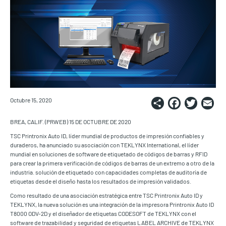
Share
Faceb
Twi
E
Octubre 15, 2020
BREA, CALIF. (PRWEB) 15 DE OCTUBRE DE 2020
TSC Printronix Auto ID, líder mundial de productos de impresión confiables y
duraderos, ha anunciado su asociación con TEKLYNX International, el líder
mundial en soluciones de software de etiquetado de códigos de barras y RFID
para crear la primera verificación de códigos de barras de un extremo a otro de la
industria. solución de etiquetado con capacidades completas de auditoría de
etiquetas desde el diseño hasta los resultados de impresión validados.
Como resultado de una asociación estratégica entre TSC Printronix Auto ID y
TEKLYNX, la nueva solución es una integración de la impresora Printronix Auto ID
T8000 ODV-2D y el diseñador de etiquetas CODESOFT de TEKLYNX con el
software de trazabilidad y seguridad de etiquetas LABEL ARCHIVE de TEKLYNX