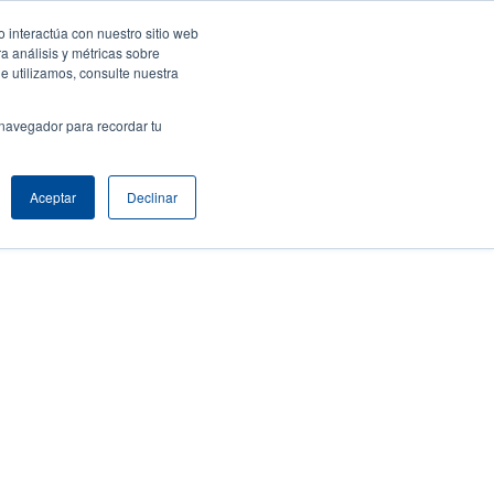
 interactúa con nuestro sitio web
ar sesión / Registrarse
Europe, Middle East & Africa [Español]
ser
a análisis y métricas sobre
e utilizamos, consulte nuestra
nonymous
Selector de productos
Comuníquese con Ventas
 navegador para recordar tu
Header
Aceptar
Declinar