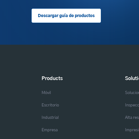
Descargar guía de productos
Products
Solut
Móvil
Solucio
Escritorio
Inspecc
Industrial
Alta re
Empresa
Impresi