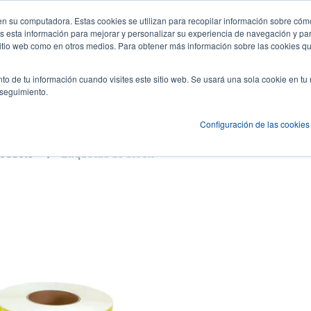
n su computadora. Estas cookies se utilizan para recopilar información sobre cómo
Noticias y Eventos
Empresa
Inici
User
U
 esta información para mejorar y personalizar su experiencia de navegación y par
 sitio web como en otros medios. Para obtener más información sobre las cookies qu
account
A
es
Servicio
Soporte y descargas
Socios
to de tu información cuando visites este sitio web. Se usará una sola cookie en tu
menu
 seguimiento.
Configuración de las cookies
roducts
Etiquetas de stock