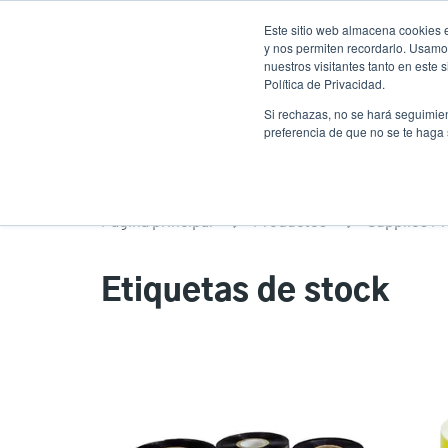
Pasar
Este sitio web almacena cookies e
al
y nos permiten recordarlo. Usamos
contenido
nuestros visitantes tanto en este
Política de Privacidad.
principal
Productos
Solucion
Si rechazas, no se hará seguimien
preferencia de que no se te haga
Página principal
Productos
Supplies P
Etiquetas de stock