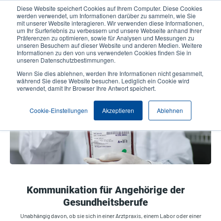
Direkt
Diese Website speichert Cookies auf Ihrem Computer. Diese Cookies
zum
werden verwendet, um Informationen darüber zu sammeln, wie Sie
Inhalt
mit unserer Website interagieren. Wir verwenden diese Informationen,
User
User
um Ihr Surferlebnis zu verbessern und unsere Webseite anhand Ihrer
Präferenzen zu optimieren, sowie für Analysen und Messungen zu
account
Anonymo
Produktsuche
Kontakt
unseren Besuchern auf dieser Website und anderen Medien. Weitere
Header
menu
Informationen zu den von uns verwendeten Cookies finden Sie in
unseren Datenschutzbestimmungen.
Wenn Sie dies ablehnen, werden Ihre Informationen nicht gesammelt,
Gesundheitspflege
während Sie diese Website besuchen. Lediglich ein Cookie wird
verwendet, damit Ihr Browser Ihre Antwort speichert.
Cookie-Einstellungen
Akzeptieren
Ablehnen
Kommunikation für Angehörige der
Gesundheitsberufe
Unabhängig davon, ob sie sich in einer Arztpraxis, einem Labor oder einer