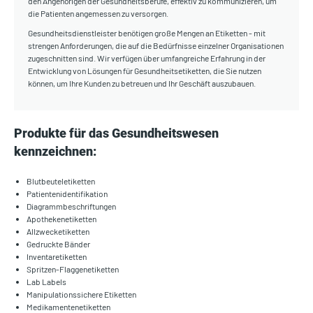
den Angehörigen der Gesundheitsberufe, effektiv zu kommunizieren, um
die Patienten angemessen zu versorgen.
Gesundheitsdienstleister benötigen große Mengen an Etiketten - mit
strengen Anforderungen, die auf die Bedürfnisse einzelner Organisationen
zugeschnitten sind. Wir verfügen über umfangreiche Erfahrung in der
Entwicklung von Lösungen für Gesundheitsetiketten, die Sie nutzen
können, um Ihre Kunden zu betreuen und Ihr Geschäft auszubauen.
Produkte für das Gesundheitswesen
kennzeichnen:
Blutbeuteletiketten
Patientenidentifikation
Diagrammbeschriftungen
Apothekenetiketten
Allzwecketiketten
Gedruckte Bänder
Inventaretiketten
Spritzen-Flaggenetiketten
Lab Labels
Manipulationssichere Etiketten
Medikamentenetiketten