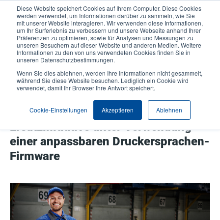
Direkt
Diese Website speichert Cookies auf Ihrem Computer. Diese Cookies
zum
werden verwendet, um Informationen darüber zu sammeln, wie Sie
Inhalt
mit unserer Website interagieren. Wir verwenden diese Informationen,
User
User
um Ihr Surferlebnis zu verbessern und unsere Webseite anhand Ihrer
Präferenzen zu optimieren, sowie für Analysen und Messungen zu
account
Anonymo
Produktsuche
Kontakt
unseren Besuchern auf dieser Website und anderen Medien. Weitere
Header
menu
Informationen zu den von uns verwendeten Cookies finden Sie in
unseren Datenschutzbestimmungen.
Wenn Sie dies ablehnen, werden Ihre Informationen nicht gesammelt,
TSC Printronix Auto ID erleichtert
während Sie diese Website besuchen. Lediglich ein Cookie wird
verwendet, damit Ihr Browser Ihre Antwort speichert.
Kunden den Umgang mit nicht
unterstützten Druckern mit
Cookie-Einstellungen
Akzeptieren
Ablehnen
Ersatzinitiative unter Verwendung
einer anpassbaren Druckersprachen-
Firmware