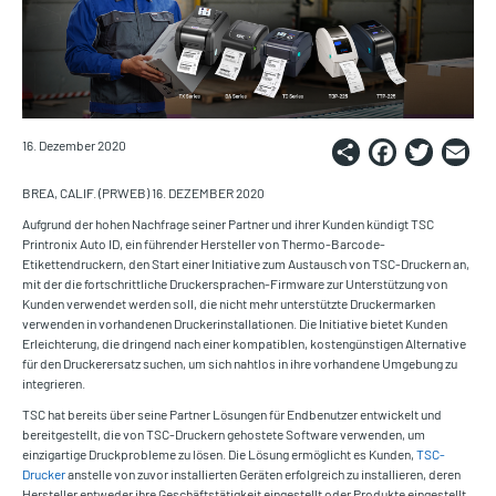
Share
Faceb
Twi
E
16. Dezember 2020
BREA, CALIF. (PRWEB) 16. DEZEMBER 2020
Aufgrund der hohen Nachfrage seiner Partner und ihrer Kunden kündigt TSC
Printronix Auto ID, ein führender Hersteller von Thermo-Barcode-
Etikettendruckern, den Start einer Initiative zum Austausch von TSC-Druckern an,
mit der die fortschrittliche Druckersprachen-Firmware zur Unterstützung von
Kunden verwendet werden soll, die nicht mehr unterstützte Druckermarken
verwenden in vorhandenen Druckerinstallationen. Die Initiative bietet Kunden
Erleichterung, die dringend nach einer kompatiblen, kostengünstigen Alternative
für den Druckerersatz suchen, um sich nahtlos in ihre vorhandene Umgebung zu
integrieren.
TSC hat bereits über seine Partner Lösungen für Endbenutzer entwickelt und
bereitgestellt, die von TSC-Druckern gehostete Software verwenden, um
einzigartige Druckprobleme zu lösen. Die Lösung ermöglicht es Kunden,
TSC-
Drucker
anstelle von zuvor installierten Geräten erfolgreich zu installieren, deren
Hersteller entweder ihre Geschäftstätigkeit eingestellt oder Produkte eingestellt