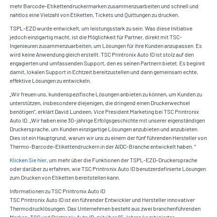
mehr Barcode-Etikettendruckermarken zusammenzuarbeiten und schnell und
nahtlos eine Vielzahl von Etiketten, Tickets und Quittungen zu drucken.
TSPL-EZD wurde entwickelt, um leistungsstark zu sein. Was diese Initiative
jedoch einzigartig macht, ist die Möglichkeit für Partner, direkt mit TSC-
Ingenieuren zusammenzuarbeiten, um Lösungen für ihre Kunden anzupassen. Es
wird keine Anwendung gleich erstellt. TSC Printronix Auto ID ist stolz auf den
engagierten und umfassenden Support, den es seinen Partnern bietet. Es beginnt
damit, lokalen Support in Echtzeit bereitzustellen und dann gemeinsam echte,
effektive Lösungen zu entwickeln.
„Wir freuen uns, kundenspezifische Lösungen anbieten zu können, um Kunden zu
unterstützen, insbesondere diejenigen, die dringend einen Druckerwechsel
benötigen“, erklärt David Lundeen, Vice President Marketing bei TSC Printronix
Auto ID. „Wir haben eine 30-jährige Erfolgsgeschichte mit unserer eigenständigen
Druckersprache, um Kunden einzigartige Lösungen anzubieten und anzubieten.
Dies ist ein Hauptgrund, warum wir uns zu einem der fünf führenden Hersteller von
Thermo-Barcode-Etikettendruckern in der AIDC-Branche entwickelt haben. “
Klicken Sie hier,
um mehr über die Funktionen der TSPL-EZD-Druckersprache
oder darüber zu erfahren, wie TSC Printronix Auto ID benutzerdefinierte Lösungen
zum Drucken von Etiketten bereitstellen kann.
Informationen zu TSC Printronix Auto ID
TSC Printronix Auto ID ist ein führender Entwickler und Hersteller innovativer
Thermodrucklösungen. Das Unternehmen besteht aus zwei branchenführenden