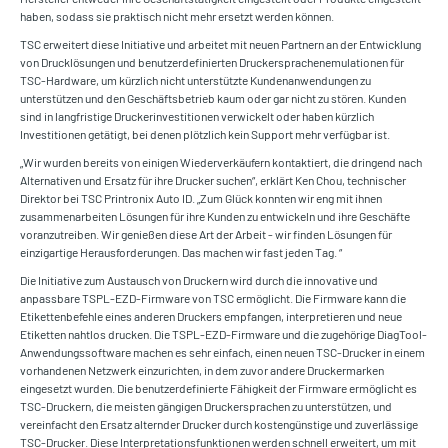
haben, sodass sie praktisch nicht mehr ersetzt werden können.
TSC erweitert diese Initiative und arbeitet mit neuen Partnern an der Entwicklung
von Drucklösungen und benutzerdefinierten Druckersprachenemulationen für
TSC-Hardware, um kürzlich nicht unterstützte Kundenanwendungen zu
unterstützen und den Geschäftsbetrieb kaum oder gar nicht zu stören. Kunden
sind in langfristige Druckerinvestitionen verwickelt oder haben kürzlich
Investitionen getätigt, bei denen plötzlich kein Support mehr verfügbar ist.
„Wir wurden bereits von einigen Wiederverkäufern kontaktiert, die dringend nach
Alternativen und Ersatz für ihre Drucker suchen“, erklärt Ken Chou, technischer
Direktor bei TSC Printronix Auto ID. „Zum Glück konnten wir eng mit ihnen
zusammenarbeiten Lösungen für ihre Kunden zu entwickeln und ihre Geschäfte
voranzutreiben. Wir genießen diese Art der Arbeit - wir finden Lösungen für
einzigartige Herausforderungen. Das machen wir fast jeden Tag. “
Die Initiative zum Austausch von Druckern wird durch die innovative und
anpassbare TSPL-EZD-Firmware von TSC ermöglicht. Die Firmware kann die
Etikettenbefehle eines anderen Druckers empfangen, interpretieren und neue
Etiketten nahtlos drucken. Die TSPL-EZD-Firmware und die zugehörige DiagTool-
Anwendungssoftware machen es sehr einfach, einen neuen TSC-Drucker in einem
vorhandenen Netzwerk einzurichten, in dem zuvor andere Druckermarken
eingesetzt wurden. Die benutzerdefinierte Fähigkeit der Firmware ermöglicht es
TSC-Druckern, die meisten gängigen Druckersprachen zu unterstützen, und
vereinfacht den Ersatz alternder Drucker durch kostengünstige und zuverlässige
TSC-Drucker. Diese Interpretationsfunktionen werden schnell erweitert, um mit