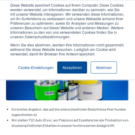
Direkt
Diese Website speichert Cookies auf Ihrem Computer. Diese Cookies
zum
werden verwendet, um Informationen darüber zu sammeln, wie Sie
Inhalt
mit unserer Website interagieren. Wir verwenden diese Informationen,
User
User
um Ihr Surferlebnis zu verbessern und unsere Webseite anhand Ihrer
Präferenzen zu optimieren, sowie für Analysen und Messungen zu
account
Anonymo
Produktsuche
Kontakt
unseren Besuchern auf dieser Website und anderen Medien. Weitere
Header
menu
Informationen zu den von uns verwendeten Cookies finden Sie in
unseren Datenschutzbestimmungen.
Wenn Sie dies ablehnen, werden Ihre Informationen nicht gesammelt,
Druckverbrauchsmaterialien
während Sie diese Website besuchen. Lediglich ein Cookie wird
verwendet, damit Ihr Browser Ihre Antwort speichert.
Cookie-Einstellungen
Akzeptieren
Ablehnen
Ein breites Angebot, das auf die unterschiedlichen Bedürfnisse Ihrer Kunden
zugeschnitten ist
Wir stellen TSC Auto ID vor, wo Präzision auf Exzellenz bei der Produktion von
druckempfindlichen Etiketten in unserer hochmodernen Anlage trifft.