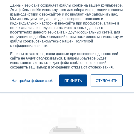
Перейти
Данный веб-сайт сохраняет файлы cookie на вашем компьютере.
к
Эти файлы cookie используются для сбора информации о вашем
основному
взаимодействии с веб-сайтом и позволяют нам запомнить вас.
User
User
Мы используем эти данные для совершенствования и
содержанию
индивидуальной настройки веб-сайта при просмотре, а также в
account
Anonymo
Селектор изделий
целях анализа и получения количественных данных о
Header
menu
посетителях данного веб-сайта и других социальных сетей. Для
получения подробных сведений о том, как именно мы используем
Связаться с отделом продаж
файлы cookie, ознакомьтесь с нашей Политикой
конфиденциальности.
Если вы откажетесь, ваши данные при посещении данного веб-
сайта не будут отслеживаться. В вашем браузере будет
использоваться только один файл cookie, позволяющий
Зарядное устройство
сохранить ваш выбор в отношении отказа от отслеживания.
Настройки файлов cookie
ПРИНЯТЬ
ОТКЛОНИТЬ
Одноблочное зарядное устройство переменного тока