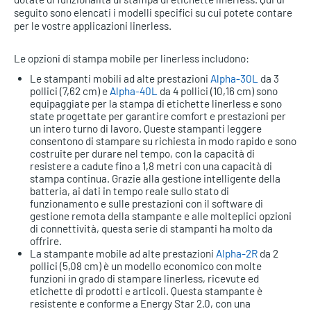
seguito sono elencati i modelli specifici su cui potete contare
per le vostre applicazioni linerless.
Le opzioni di stampa mobile per linerless includono:
Le stampanti mobili ad alte prestazioni
Alpha-30L
da 3
pollici (7,62 cm) e
Alpha-40L
da 4 pollici (10,16 cm) sono
equipaggiate per la stampa di etichette linerless e sono
state progettate per garantire comfort e prestazioni per
un intero turno di lavoro. Queste stampanti leggere
consentono di stampare su richiesta in modo rapido e sono
costruite per durare nel tempo, con la capacità di
resistere a cadute fino a 1,8 metri con una capacità di
stampa continua. Grazie alla gestione intelligente della
batteria, ai dati in tempo reale sullo stato di
funzionamento e sulle prestazioni con il software di
gestione remota della stampante e alle molteplici opzioni
di connettività, questa serie di stampanti ha molto da
offrire.
La stampante mobile ad alte prestazioni
Alpha-2R
da 2
pollici (5,08 cm) è un modello economico con molte
funzioni in grado di stampare linerless, ricevute ed
etichette di prodotti e articoli. Questa stampante è
resistente e conforme a Energy Star 2.0, con una