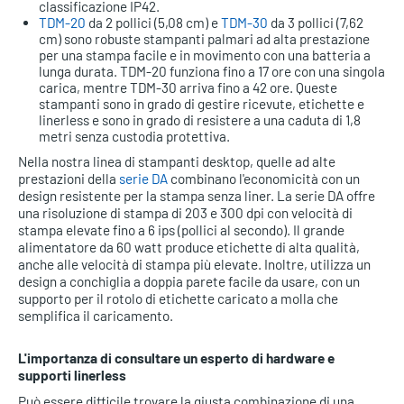
classificazione IP42.
TDM-20
da 2 pollici (5,08 cm) e
TDM-30
da 3 pollici (7,62
cm) sono robuste stampanti palmari ad alta prestazione
per una stampa facile e in movimento con una batteria a
lunga durata. TDM-20 funziona fino a 17 ore con una singola
carica, mentre TDM-30 arriva fino a 42 ore. Queste
stampanti sono in grado di gestire ricevute, etichette e
linerless e sono in grado di resistere a una caduta di 1,8
metri senza custodia protettiva.
Nella nostra linea di stampanti desktop, quelle ad alte
prestazioni della
serie DA
combinano l'economicità con un
design resistente per la stampa senza liner. La serie DA offre
una risoluzione di stampa di 203 e 300 dpi con velocità di
stampa elevate fino a 6 ips (pollici al secondo). Il grande
alimentatore da 60 watt produce etichette di alta qualità,
anche alle velocità di stampa più elevate. Inoltre, utilizza un
design a conchiglia a doppia parete facile da usare, con un
supporto per il rotolo di etichette caricato a molla che
semplifica il caricamento.
L'importanza di consultare un esperto di hardware e
supporti linerless
Può essere difficile trovare la giusta combinazione di una