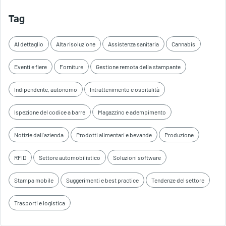
Tag
Al dettaglio
Alta risoluzione
Assistenza sanitaria
Cannabis
Eventi e fiere
Forniture
Gestione remota della stampante
Indipendente, autonomo
Intrattenimento e ospitalità
Ispezione del codice a barre
Magazzino e adempimento
Notizie dall'azienda
Prodotti alimentari e bevande
Produzione
RFID
Settore automobilistico
Soluzioni software
Stampa mobile
Suggerimenti e best practice
Tendenze del settore
Trasporti e logistica