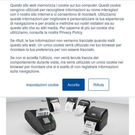
Salta
Questo sito web memorizza i cookie sul tuo computer. Questi cookie
al
vengono utilizzati per raccogliere informazioni su come interagisci
contenuto
con il nostro sito internet e ci consentono di ricordarti. Utilizziamo
User
User
queste informazioni per migliorare e personalizzare la tua esperienza
principale
di navigazione e per analisi e metriche sui nostri visitatori sia su
account
Anonym
Seleziona Prodotti
Contatto Vendite
questo sito che su altri media. Per saperne di più sui cookie che
Header
utilizziamo, consulta la nostra Privacy Policy.
menu
Se rifiuti, le tue informazioni non verranno tracciate quando visiti
questo sito web. Un unico cookie verrà utilizzato nel tuo browser per
ricordare la tua preferenza per non essere tracciato.
I quattro vantaggi principali
Se non si accetta l'utilizzo, non verrà tenuta traccia del
dell'impiego di stampanti ed
comportamento durante visita, ma verrà utilizzato un unico cookie nel
browser per ricordare che si è scelto di non registrare informazioni
etichette linerless
sulla navigazione.
Impostazioni cookie
Accetta
Rifiuta