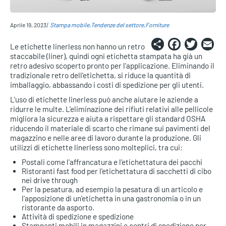
Aprile 19, 2023
Stampa mobile
Tendenze del settore
Forniture
Share
Faceb
Twi
E
Le etichette linerless non hanno un retro
staccabile (liner), quindi ogni etichetta stampata ha già un
retro adesivo scoperto pronto per l'applicazione. Eliminando il
tradizionale retro dell'etichetta, si riduce la quantità di
imballaggio, abbassando i costi di spedizione per gli utenti.
L'uso di etichette linerless può anche aiutare le aziende a
ridurre le multe. L'eliminazione dei rifiuti relativi alle pellicole
migliora la sicurezza e aiuta a rispettare gli standard OSHA
riducendo il materiale di scarto che rimane sui pavimenti del
magazzino e nelle aree di lavoro durante la produzione. Gli
utilizzi di etichette linerless sono molteplici, tra cui:
Postali come l'affrancatura e l'etichettatura dei pacchi
Ristoranti fast food per l'etichettatura di sacchetti di cibo
nei drive through
Per la pesatura, ad esempio la pesatura di un articolo e
l'apposizione di un'etichetta in una gastronomia o in un
ristorante da asporto.
Attività di spedizione e spedizione
Stampanti mobili in magazzini e centri di spedizione per