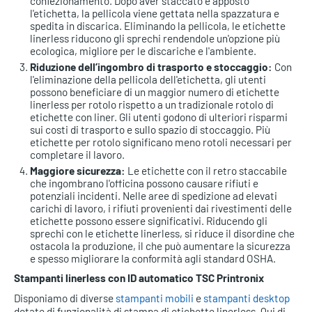
confezionamento. Dopo aver staccato e apposto
l'etichetta, la pellicola viene gettata nella spazzatura e
spedita in discarica. Eliminando la pellicola, le etichette
linerless riducono gli sprechi rendendole un'opzione più
ecologica, migliore per le discariche e l'ambiente.
Riduzione dell’ingombro di trasporto e stoccaggio:
Con
l'eliminazione della pellicola dell'etichetta, gli utenti
possono beneficiare di un maggior numero di etichette
linerless per rotolo rispetto a un tradizionale rotolo di
etichette con liner. Gli utenti godono di ulteriori risparmi
sui costi di trasporto e sullo spazio di stoccaggio. Più
etichette per rotolo significano meno rotoli necessari per
completare il lavoro.
Maggiore sicurezza:
Le etichette con il retro staccabile
che ingombrano l'officina possono causare rifiuti e
potenziali incidenti. Nelle aree di spedizione ad elevati
carichi di lavoro, i rifiuti provenienti dai rivestimenti delle
etichette possono essere significativi. Riducendo gli
sprechi con le etichette linerless, si riduce il disordine che
ostacola la produzione, il che può aumentare la sicurezza
e spesso migliorare la conformità agli standard OSHA.
Stampanti linerless con ID automatico TSC Printronix
Disponiamo di diverse
stampanti mobili
e
stampanti desktop
dotate di funzionalità di stampa di etichette linerless. Qui di