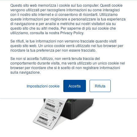
Salta
Questo sito web memorizza i cookie sul tuo computer. Questi cookie
al
vengono utilizzati per raccogliere informazioni su come interagisci
contenuto
con il nostro sito internet e ci consentono di ricordarti. Utilizziamo
User
User
queste informazioni per migliorare e personalizzare la tua esperienza
principale
di navigazione e per analisi e metriche sui nostri visitatori sia su
account
Anonym
Seleziona Prodotti
Contatto Vendite
questo sito che su altri media. Per saperne di più sui cookie che
Header
utilizziamo, consulta la nostra Privacy Policy.
menu
Se rifiuti, le tue informazioni non verranno tracciate quando visiti
questo sito web. Un unico cookie verrà utilizzato nel tuo browser per
ricordare la tua preferenza per non essere tracciato.
Se non si accetta l'utilizzo, non verrà tenuta traccia del
comportamento durante visita, ma verrà utilizzato un unico cookie nel
browser per ricordare che si è scelto di non registrare informazioni
sulla navigazione.
Impostazioni cookie
Accetta
Rifiuta