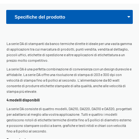
Specifiche del prodotto
La serie DA di stampanti da banco termiche dirette è ideale per una vasta gamma
di applicazioni tra cui marcatura di prodotti, punti vendita, vendita al dettaglio,
piccoli uffici, etichette di spedizione e altre applicazioni di etichettatura a un
prezzo molto competitivo.
La serie DA è una perfetta combinazione di convenienza con un design durevole e
affidabile. La serie DA offre una risoluzione di stampa di 203 e 300 dpi con
velocità di stampa fino a 6 pollici al secondo. L'alimentazione da 60 watt
consente di produrre etichette stampate di alta qualità, anche alle velocità di
stampa più elevate.
4 modelli disponibili
La serie DA consiste di quattro modelli, DA210, DA220, DA310 e DA320, progettati
per adattarsi al meglio alla vostra applicazione. Tutti e quattro i modelli
gestiscono rotoli di etichette termiche dirette fino a 5 pollici di diametro esterno
e possono stampare codici a barre, grafiche e testi nitidi e chiari con velocità
fino a 6 pollici al secondo.