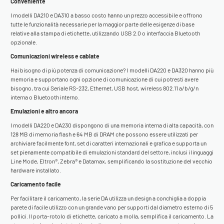
Conveniente
I modelli DA210 e DA310 a basso costo hanno un prezzo accessibile e offrono
tutte le funzionalità necessarie per la maggior parte delle esigenze di base
relative alla stampa di etichette, utilizzando USB 2.0 o interfaccia Bluetooth
opzionale.
Comunicazioni wireless e cablate
Hai bisogno di più potenza di comunicazione? I modelli DA220 e DA320 hanno più
memoria e supportano ogni opzione di comunicazione di cui potresti avere
bisogno, tra cui Seriale RS-232, Ethernet, USB host, wireless 802.11 a/b/g/n
interna o Bluetooth interno.
Emulazioni e altro ancora
I modelli DA220 e DA230 dispongono di una memoria interna di alta capacità, con
128 MB di memoria flash e 64 MB di DRAM che possono essere utilizzati per
archiviare facilmente font, set di caratteri internazionali e grafica e supporta un
set pienamente compatibile di emulazioni standard del settore, inclusi i linguaggi
Line Mode, Eltron®, Zebra® e Datamax, semplificando la sostituzione del vecchio
hardware installato.
Caricamento facile
Per facilitare il caricamento, la serie DA utilizza un design a conchiglia a doppia
parete di facile utilizzo con un grande vano per supporti dal diametro esterno di 5
pollici. Il porta-rotolo di etichette, caricato a molla, semplifica il caricamento. La