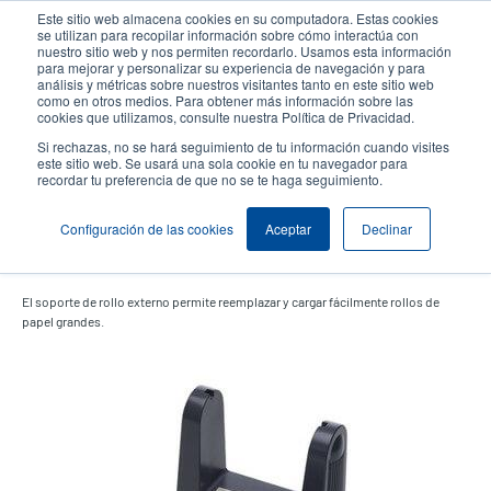
Pasar
Este sitio web almacena cookies en su computadora. Estas cookies
al
se utilizan para recopilar información sobre cómo interactúa con
contenido
nuestro sitio web y nos permiten recordarlo. Usamos esta información
User
User
para mejorar y personalizar su experiencia de navegación y para
principal
análisis y métricas sobre nuestros visitantes tanto en este sitio web
account
Anonym
Selector de productos
como en otros medios. Para obtener más información sobre las
Header
cookies que utilizamos, consulte nuestra Política de Privacidad.
menu
Comuníquese con Ventas
Si rechazas, no se hará seguimiento de tu información cuando visites
este sitio web. Se usará una sola cookie en tu navegador para
recordar tu preferencia de que no se te haga seguimiento.
Configuración de las cookies
Aceptar
Declinar
Montaje de rollo externo
El soporte de rollo externo permite reemplazar y cargar fácilmente
rollos de
papel grandes.