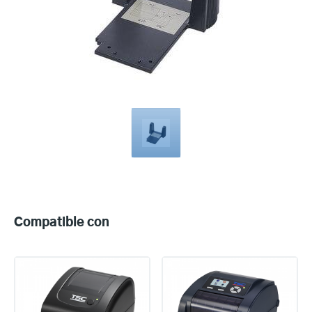
Compatible
with
Compatible con