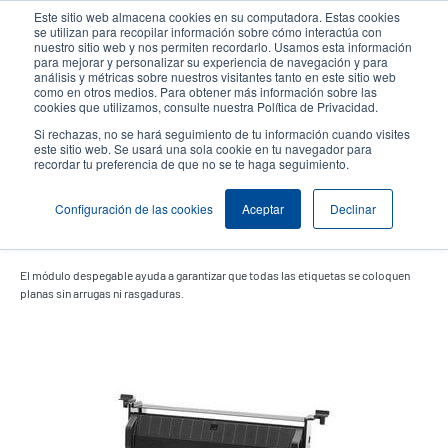
Pasar
Este sitio web almacena cookies en su computadora. Estas cookies
al
se utilizan para recopilar información sobre cómo interactúa con
contenido
nuestro sitio web y nos permiten recordarlo. Usamos esta información
User
User
para mejorar y personalizar su experiencia de navegación y para
principal
análisis y métricas sobre nuestros visitantes tanto en este sitio web
account
Anonym
Selector de productos
como en otros medios. Para obtener más información sobre las
Header
cookies que utilizamos, consulte nuestra Política de Privacidad.
menu
Comuníquese con Ventas
Si rechazas, no se hará seguimiento de tu información cuando visites
este sitio web. Se usará una sola cookie en tu navegador para
recordar tu preferencia de que no se te haga seguimiento.
Configuración de las cookies
Aceptar
Declinar
Módulo despegable
El módulo despegable ayuda a garantizar que todas las etiquetas se coloquen
planas sin arrugas ni rasgaduras.