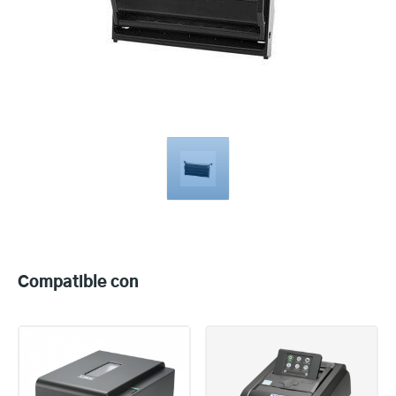
Compatible
with
Compatible con