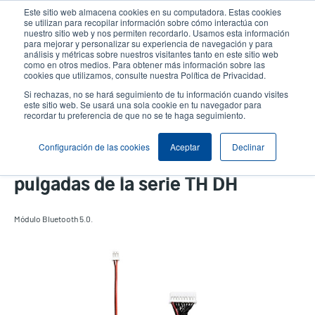
Pasar
Este sitio web almacena cookies en su computadora. Estas cookies
al
se utilizan para recopilar información sobre cómo interactúa con
contenido
nuestro sitio web y nos permiten recordarlo. Usamos esta información
User
User
para mejorar y personalizar su experiencia de navegación y para
principal
análisis y métricas sobre nuestros visitantes tanto en este sitio web
account
Anonym
Selector de productos
como en otros medios. Para obtener más información sobre las
Header
cookies que utilizamos, consulte nuestra Política de Privacidad.
menu
Comuníquese con Ventas
Si rechazas, no se hará seguimiento de tu información cuando visites
este sitio web. Se usará una sola cookie en tu navegador para
recordar tu preferencia de que no se te haga seguimiento.
Configuración de las cookies
Aceptar
Declinar
Módulo Bluetooth 5.0 de 4
pulgadas de la serie TH DH
Módulo Bluetooth 5.0.