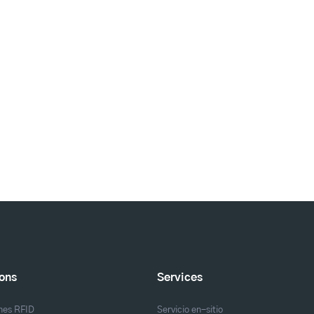
ions
Services
nes RFID
Servicio en-sitio