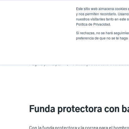
Pasar
Este sitio web almacena cookies e
al
y nos permiten recordarlo. Usamos
contenido
nuestros visitantes tanto en este
Política de Privacidad.
principal
Productos
Solucion
Si rechazas, no se hará seguimien
preferencia de que no se te haga
Página principal
Funda protectora con band
Funda protectora con b
Con la funda protectora y la correa para el homb