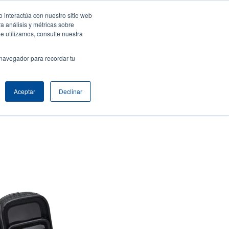
 interactúa con nuestro sitio web
ar sesión / Registrarse
Europe, Middle East & Africa [Español]
ser
a análisis y métricas sobre
e utilizamos, consulte nuestra
nonymous
Selector de productos
Comuníquese con Ventas
 navegador para recordar tu
Header
Aceptar
Declinar