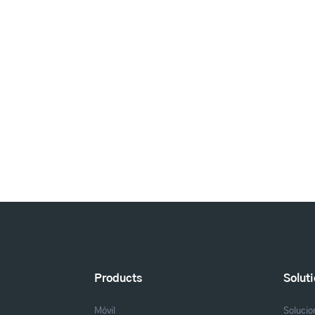
Products
Solut
Móvil
Solucio