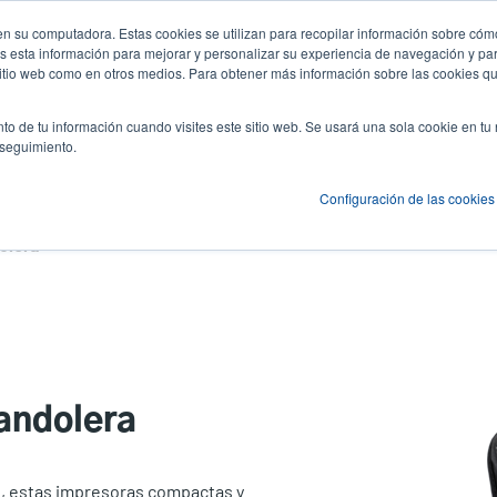
n su computadora. Estas cookies se utilizan para recopilar información sobre cómo
Noticias y Eventos
Empresa
Inici
User
U
 esta información para mejorar y personalizar su experiencia de navegación y par
 sitio web como en otros medios. Para obtener más información sobre las cookies qu
account
A
es
Servicio
Soporte y descargas
Socios
to de tu información cuando visites este sitio web. Se usará una sola cookie en tu
menu
 seguimiento.
Configuración de las cookies
olera
andolera
ro, estas impresoras compactas y