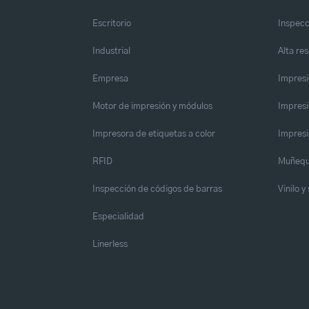
Escritorio
Inspecc
Industrial
Alta re
Empresa
Impresi
Motor de impresión y módulos
Impresi
Impresora de etiquetas a color
Impresi
RFID
Muñequ
Inspección de códigos de barras
Vinilo 
Especialidad
Linerless