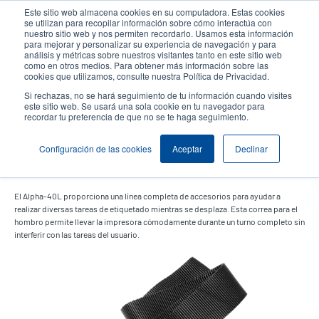
Pasar
Este sitio web almacena cookies en su computadora. Estas cookies
al
se utilizan para recopilar información sobre cómo interactúa con
contenido
nuestro sitio web y nos permiten recordarlo. Usamos esta información
User
User
para mejorar y personalizar su experiencia de navegación y para
principal
análisis y métricas sobre nuestros visitantes tanto en este sitio web
account
Anonym
Selector de productos
como en otros medios. Para obtener más información sobre las
Header
cookies que utilizamos, consulte nuestra Política de Privacidad.
menu
Comuníquese con Ventas
Si rechazas, no se hará seguimiento de tu información cuando visites
este sitio web. Se usará una sola cookie en tu navegador para
recordar tu preferencia de que no se te haga seguimiento.
Configuración de las cookies
Aceptar
Declinar
Bandolera
El Alpha-40L proporciona una línea completa de accesorios para ayudar a
realizar diversas tareas de etiquetado mientras se desplaza. Esta correa para el
hombro permite llevar la impresora cómodamente durante un turno completo sin
interferir con las tareas del usuario.