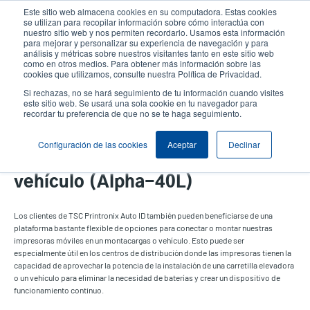
Pasar
Este sitio web almacena cookies en su computadora. Estas cookies
al
se utilizan para recopilar información sobre cómo interactúa con
contenido
nuestro sitio web y nos permiten recordarlo. Usamos esta información
User
User
para mejorar y personalizar su experiencia de navegación y para
principal
análisis y métricas sobre nuestros visitantes tanto en este sitio web
account
Anonym
Selector de productos
como en otros medios. Para obtener más información sobre las
Header
cookies que utilizamos, consulte nuestra Política de Privacidad.
menu
Comuníquese con Ventas
Si rechazas, no se hará seguimiento de tu información cuando visites
este sitio web. Se usará una sola cookie en tu navegador para
recordar tu preferencia de que no se te haga seguimiento.
Configuración de las cookies
Aceptar
Declinar
Adaptador de montaje en
vehículo (Alpha-40L)
Los clientes de TSC Printronix Auto ID también pueden beneficiarse de una
plataforma bastante flexible de opciones para conectar o montar nuestras
impresoras móviles en un montacargas o vehículo. Esto puede ser
especialmente útil en los centros de distribución donde las impresoras tienen la
capacidad de aprovechar la potencia de la instalación de una carretilla elevadora
o un vehículo para eliminar la necesidad de baterías y crear un dispositivo de
funcionamiento continuo.