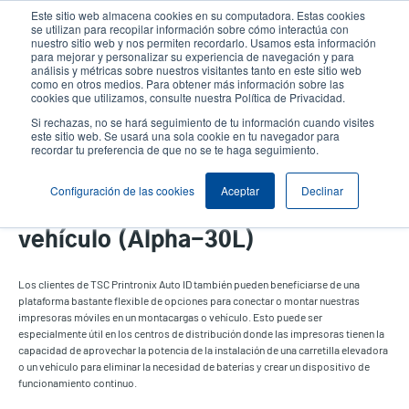
Pasar
Este sitio web almacena cookies en su computadora. Estas cookies
al
se utilizan para recopilar información sobre cómo interactúa con
contenido
nuestro sitio web y nos permiten recordarlo. Usamos esta información
User
User
para mejorar y personalizar su experiencia de navegación y para
principal
análisis y métricas sobre nuestros visitantes tanto en este sitio web
account
Anonym
Selector de productos
como en otros medios. Para obtener más información sobre las
Header
cookies que utilizamos, consulte nuestra Política de Privacidad.
menu
Comuníquese con Ventas
Si rechazas, no se hará seguimiento de tu información cuando visites
este sitio web. Se usará una sola cookie en tu navegador para
recordar tu preferencia de que no se te haga seguimiento.
Configuración de las cookies
Aceptar
Declinar
Adaptador de montaje en
vehículo (Alpha-30L)
Los clientes de TSC Printronix Auto ID también pueden beneficiarse de una
plataforma bastante flexible de opciones para conectar o montar nuestras
impresoras móviles en un montacargas o vehículo. Esto puede ser
especialmente útil en los centros de distribución donde las impresoras tienen la
capacidad de aprovechar la potencia de la instalación de una carretilla elevadora
o un vehículo para eliminar la necesidad de baterías y crear un dispositivo de
funcionamiento continuo.