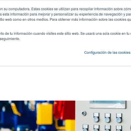
n su computadora. Estas cookies se utilizan para recopilar información sobre cómo
Noticias y Eventos
Empresa
Inici
User
U
 esta información para mejorar y personalizar su experiencia de navegación y par
 sitio web como en otros medios. Para obtener más información sobre las cookies qu
account
A
es
Servicio
Soporte y descargas
Socios
to de tu información cuando visites este sitio web. Se usará una sola cookie en tu
menu
 seguimiento.
Configuración de las cookies