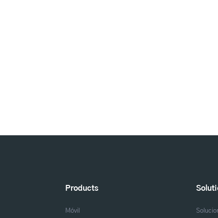
Products
Solut
Móvil
Solucio