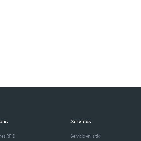
ions
Services
nes RFID
Servicio en-sitio