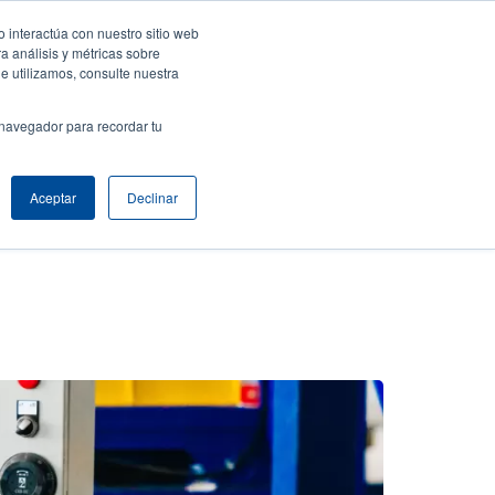
 interactúa con nuestro sitio web
ar sesión / Registrarse
Europe, Middle East & Africa [Español]
ser
a análisis y métricas sobre
e utilizamos, consulte nuestra
nonymous
Selector de productos
Comuníquese con Ventas
 navegador para recordar tu
Header
Aceptar
Declinar