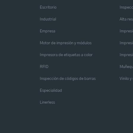
Escritorio
Inspecc
Industrial
Alta re
Empresa
Impresi
Motor de impresión y módulos
Impresi
Impresora de etiquetas a color
Impresi
RFID
Muñequ
Inspección de códigos de barras
Vinilo 
Especialidad
Linerless