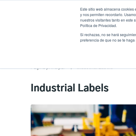
Pasar
Este sitio web almacena cookies e
al
y nos permiten recordarlo. Usamos
contenido
nuestros visitantes tanto en este
Política de Privacidad.
principal
Productos
Solucion
Si rechazas, no se hará seguimien
preferencia de que no se te haga
Página principal
Industrial Labels
Industrial Labels