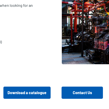
when looking for an
)
Download a catalogue
Contact Us