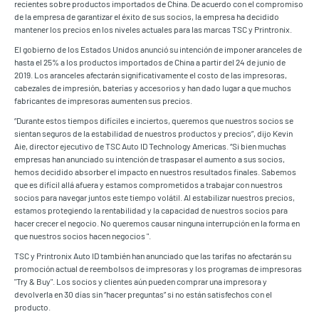
recientes sobre productos importados de China. De acuerdo con el compromiso
de la empresa de garantizar el éxito de sus socios, la empresa ha decidido
mantener los precios en los niveles actuales para las marcas TSC y Printronix.
El gobierno de los Estados Unidos anunció su intención de imponer aranceles de
hasta el 25% a los productos importados de China a partir del 24 de junio de
2019. Los aranceles afectarán significativamente el costo de las impresoras,
cabezales de impresión, baterías y accesorios y han dado lugar a que muchos
fabricantes de impresoras aumenten sus precios.
“Durante estos tiempos difíciles e inciertos, queremos que nuestros socios se
sientan seguros de la estabilidad de nuestros productos y precios”, dijo Kevin
Aie, director ejecutivo de TSC Auto ID Technology Americas. “Si bien muchas
empresas han anunciado su intención de traspasar el aumento a sus socios,
hemos decidido absorber el impacto en nuestros resultados finales. Sabemos
que es difícil allá afuera y estamos comprometidos a trabajar con nuestros
socios para navegar juntos este tiempo volátil. Al estabilizar nuestros precios,
estamos protegiendo la rentabilidad y la capacidad de nuestros socios para
hacer crecer el negocio. No queremos causar ninguna interrupción en la forma en
que nuestros socios hacen negocios ".
TSC y Printronix Auto ID también han anunciado que las tarifas no afectarán su
promoción actual de reembolsos de impresoras y los programas de impresoras
"Try & Buy". Los socios y clientes aún pueden comprar una impresora y
devolverla en 30 días sin “hacer preguntas” si no están satisfechos con el
producto.