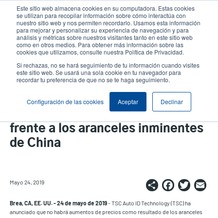
Pasar
Este sitio web almacena cookies en su computadora. Estas cookies
al
se utilizan para recopilar información sobre cómo interactúa con
contenido
nuestro sitio web y nos permiten recordarlo. Usamos esta información
User
User
para mejorar y personalizar su experiencia de navegación y para
principal
análisis y métricas sobre nuestros visitantes tanto en este sitio web
account
Anonym
Selector de productos
como en otros medios. Para obtener más información sobre las
Header
cookies que utilizamos, consulte nuestra Política de Privacidad.
menu
Comuníquese con Ventas
Si rechazas, no se hará seguimiento de tu información cuando visites
este sitio web. Se usará una sola cookie en tu navegador para
recordar tu preferencia de que no se te haga seguimiento.
TSC Auto ID Technology anuncia
Configuración de las cookies
Aceptar
Declinar
que NO aumentará los precios
frente a los aranceles inminentes
de China
Share
Faceb
Twi
E
Mayo 24, 2019
Brea, CA, EE. UU. - 24 de mayo de 2019
- TSC Auto ID Technology (TSC) ha
anunciado que no habrá aumentos de precios como resultado de los aranceles