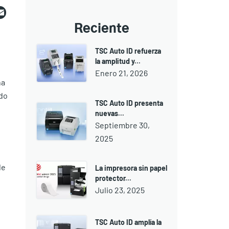
ebook
witter
Email
Reciente
TSC Auto ID refuerza
la amplitud y...
Enero 21, 2026
na
ado
TSC Auto ID presenta
nuevas...
Septiembre 30,
2025
de
La impresora sin papel
protector...
Julio 23, 2025
TSC Auto ID amplía la