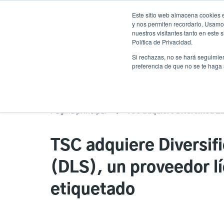
Pasar
Este sitio web almacena cookies e
al
y nos permiten recordarlo. Usamos
contenido
nuestros visitantes tanto en este
Política de Privacidad.
principal
Productos
Solucion
Si rechazas, no se hará seguimien
preferencia de que no se te haga
Página principal
TSC adquiere Diversifi
(DLS), un proveedor l
etiquetado