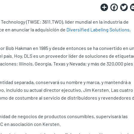
Share
Fac
T
 Technology (TWSE: 3611.TWO), líder mundial en la industria de
e en anunciar la adquisición de
Diversified Labeling Solutions,
a por Bob Hakman en 1985 y desde entonces se ha convertido en u
 país. Hoy, DLS es un proveedor líder de soluciones de etiquet
iones: Illinois, Georgia, Texas y Nevada; y más de 320,000 pies
entidad separada, conservará su nombre y marca, y mantendrá a
o, incluido su actual director ejecutivo, Jim Kersten. Las cuatro
omo de costumbre al servicio de distribuidores y revendedores 
unidad de negocios de productos consumibles, supervisará las
SC en asociación con Kersten.