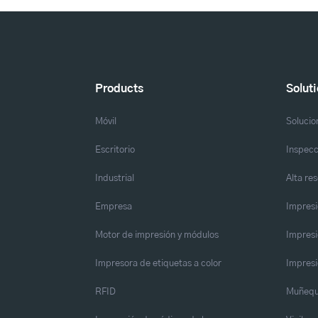
Products
Solut
Móvil
Solucio
Escritorio
Inspecc
Industrial
Alta re
Empresa
Impresi
Motor de impresión y módulos
Impresi
Impresora de etiquetas a color
Impresi
RFID
Muñequ