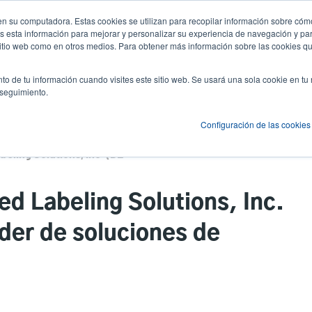
n su computadora. Estas cookies se utilizan para recopilar información sobre cómo
Noticias y Eventos
Empresa
Inici
User
U
 esta información para mejorar y personalizar su experiencia de navegación y par
 sitio web como en otros medios. Para obtener más información sobre las cookies qu
account
A
es
Servicio
Soporte y descargas
Socios
to de tu información cuando visites este sitio web. Se usará una sola cookie en tu
menu
 seguimiento.
Configuración de las cookies
TSC adquiere Diversified Labeling Solutions, Inc. (DLS), un proveedor líder de soluciones de etiquetado
ed Labeling Solutions, Inc.
íder de soluciones de