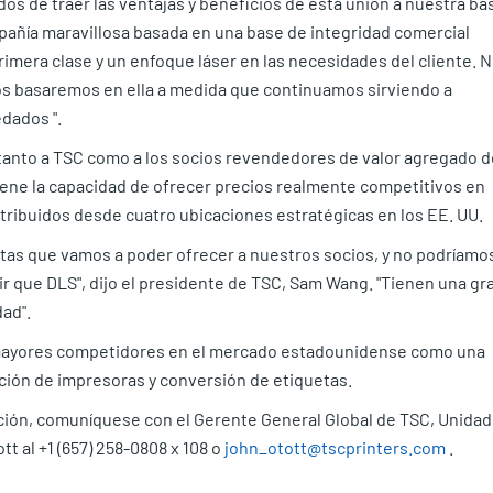
os de traer las ventajas y beneficios de esta unión a nuestra ba
mpañía maravillosa basada en una base de integridad comercial
rimera clase y un enfoque láser en las necesidades del cliente. 
os basaremos en ella a medida que continuamos sirviendo a
dados ".
anto a TSC como a los socios revendedores de valor agregado d
tiene la capacidad de ofrecer precios realmente competitivos en
tribuidos desde cuatro ubicaciones estratégicas en los EE. UU.
as que vamos a poder ofrecer a nuestros socios, y no podríamo
 que DLS", dijo el presidente de TSC, Sam Wang. "Tienen una gr
dad".
 mayores competidores en el mercado estadounidense como una
ción de impresoras y conversión de etiquetas.
ción, comuníquese con el Gerente General Global de TSC, Unidad
 al +1 (657) 258-0808 x 108 o
john_otott@tscprinters.com
.