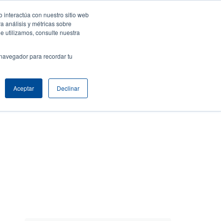
 interactúa con nuestro sitio web
ar sesión / Registrarse
Europe, Middle East & Africa [Español]
ser
a análisis y métricas sobre
e utilizamos, consulte nuestra
nonymous
Selector de productos
Comuníquese con Ventas
 navegador para recordar tu
Header
Aceptar
Declinar