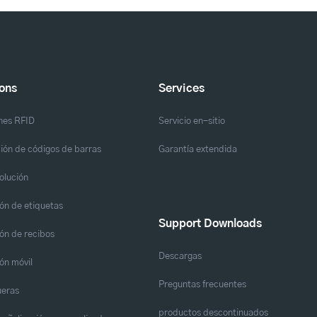
ions
Services
nes RFID
Servicio en-sitio
ión de códigos de barras
Garantía extendida
solución
ón de etiquetas
Support Downloads
ón de recibos
Descargas
ón móvil
Preguntas frecuentes
eras
productos descontinuados