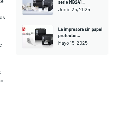
se
serie MB241...
Junio 25, 2025
Nos
La impresora sin papel
protector...
Mayo 15, 2025
e
s
an