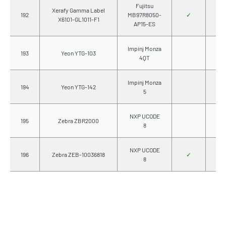
Fujitsu
Xerafy Gamma Label
192
MB97R8050-
✓
X6101-GL1011-F1
AP15-ES
Impinj Monza
193
Yeon YTG-103
4QT
Impinj Monza
194
Yeon YTG-142
5
NXP UCODE
195
Zebra ZBR2000
8
NXP UCODE
196
Zebra ZEB-10036818
✓
8