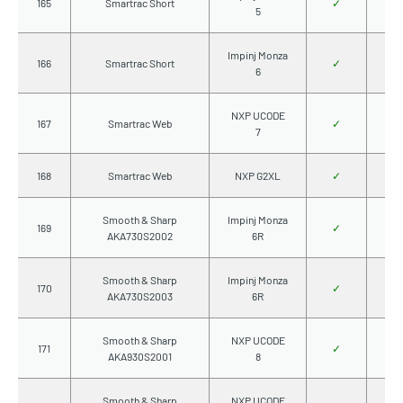
165
Smartrac Short
✓
5
Impinj Monza
166
Smartrac Short
✓
6
NXP UCODE
167
Smartrac Web
✓
7
168
Smartrac Web
NXP G2XL
✓
Smooth & Sharp
Impinj Monza
169
✓
AKA730S2002
6R
Smooth & Sharp
Impinj Monza
170
✓
AKA730S2003
6R
Smooth & Sharp
NXP UCODE
171
✓
AKA930S2001
8
Smooth & Sharp
NXP UCODE