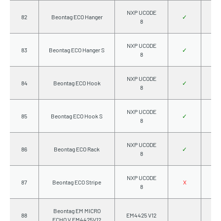
NXP UCODE
82
Beontag ECO Hanger
✓
8
NXP UCODE
83
Beontag ECO Hanger S
✓
8
NXP UCODE
84
Beontag ECO Hook
✓
8
NXP UCODE
85
Beontag ECO Hook S
✓
8
NXP UCODE
86
Beontag ECO Rack
✓
8
NXP UCODE
87
Beontag ECO Stripe
X
8
Beontag EM MICRO
88
EM4425 V12
ECHO V EM4425V12