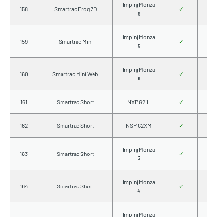
Impinj Monza
158
Smartrac Frog 3D
✓
6
Impinj Monza
159
Smartrac Mini
✓
5
Impinj Monza
160
Smartrac Mini Web
✓
6
161
Smartrac Short
NXP G2iL
✓
162
Smartrac Short
NSP G2XM
✓
Impinj Monza
163
Smartrac Short
✓
3
Impinj Monza
164
Smartrac Short
✓
4
Impinj Monza