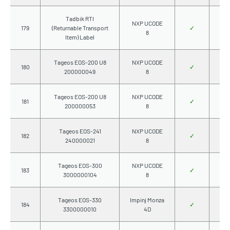
Tadbik RTI
NXP UCODE
179
(Returnable Transport
✓
8
Item) Label
Tageos EOS-200 U8
NXP UCODE
180
✓
200000049
8
Tageos EOS-200 U8
NXP UCODE
181
✓
200000053
8
Tageos EOS-241
NXP UCODE
182
✓
240000021
8
Tageos EOS-300
NXP UCODE
183
✓
3000000104
8
Tageos EOS-330
Impinj Monza
184
✓
3300000010
4D