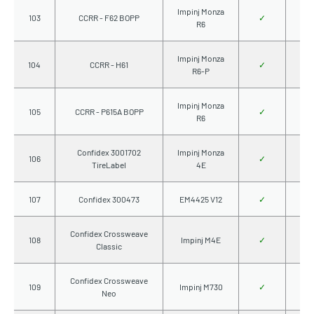
Impinj Monza
103
CCRR - F62 BOPP
✓
R6
Impinj Monza
104
CCRR - H61
✓
R6-P
Impinj Monza
105
CCRR - P615A BOPP
✓
R6
Confidex 3001702
Impinj Monza
106
✓
TireLabel
4E
107
Confidex 300473
EM4425 V12
✓
Confidex Crossweave
108
Impinj M4E
✓
Classic
Confidex Crossweave
109
Impinj M730
✓
Neo