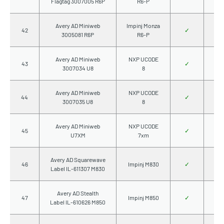
Flagtag 3007005 R6P
R6-P
Avery AD Miniweb
Impinj Monza
42
✓
3005081 R6P
R6-P
Avery AD Miniweb
NXP UCODE
43
✓
3007034 U8
8
Avery AD Miniweb
NXP UCODE
44
✓
3007035 U8
8
Avery AD Miniweb
NXP UCODE
45
✓
U7XM
7xm
Avery AD Squarewave
46
Impinj M830
✓
Label IL-611307 M830
Avery AD Stealth
47
Impinj M850
✓
Label IL-610626 M850