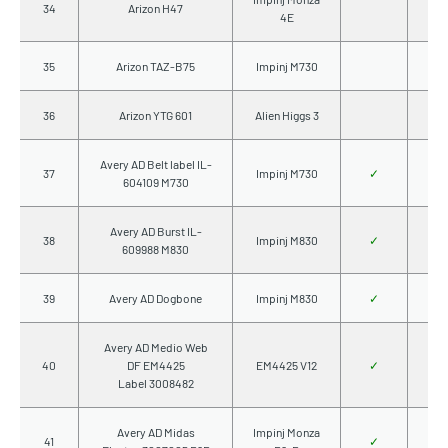
34
Arizon H47
4E
35
Arizon TAZ-B75
Impinj M730
36
Arizon YTG 601
Alien Higgs 3
Avery AD Belt label IL-
37
Impinj M730
✓
604109 M730
Avery AD Burst IL-
38
Impinj M830
✓
609988 M830
39
Avery AD Dogbone
Impinj M830
✓
Avery AD Medio Web
40
DF EM4425
EM4425 V12
✓
Label 3008482
Avery AD Midas
Impinj Monza
41
✓