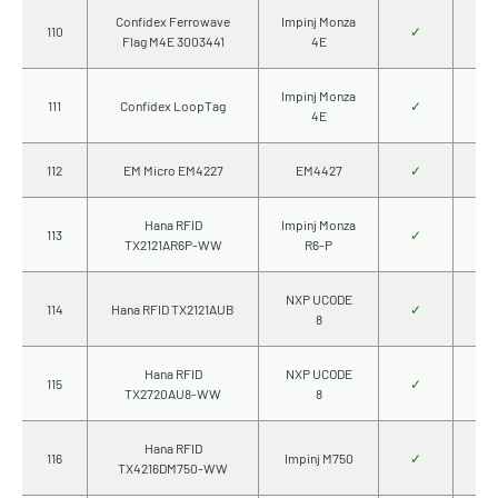
Confidex Ferrowave
Impinj Monza
110
✓
Flag M4E 3003441
4E
Impinj Monza
111
Confidex LoopTag
✓
4E
112
EM Micro EM4227
EM4427
✓
Hana RFID
Impinj Monza
113
✓
TX2121AR6P-WW
R6-P
NXP UCODE
114
Hana RFID TX2121AUB
✓
8
Hana RFID
NXP UCODE
115
✓
TX2720AU8-WW
8
Hana RFID
116
Impinj M750
✓
TX4216DM750-WW