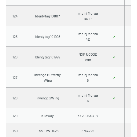
Impinj Monza
124
Identytag 101817
R6-P
Impinj Monza
125
Identytag 101998
✓
4E
NXP UCODE
126
Identytag 101999
✓
7xm
Invengo Butterfly
Impinj Monza
127
✓
Wing
5
Impinj Monza
128
Invengo xWing
✓
6
129
Kiloway
KX2005XG-B
130
Lab ID WD426
EM4425