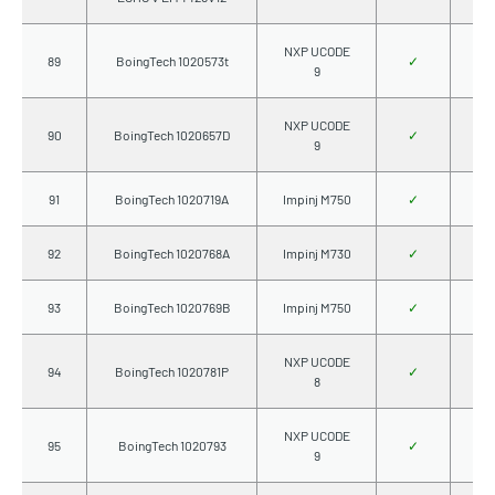
NXP UCODE
89
BoingTech 1020573t
✓
9
NXP UCODE
90
BoingTech 1020657D
✓
9
91
BoingTech 1020719A
Impinj M750
✓
92
BoingTech 1020768A
Impinj M730
✓
93
BoingTech 1020769B
Impinj M750
✓
NXP UCODE
94
BoingTech 1020781P
✓
8
NXP UCODE
95
BoingTech 1020793
✓
9