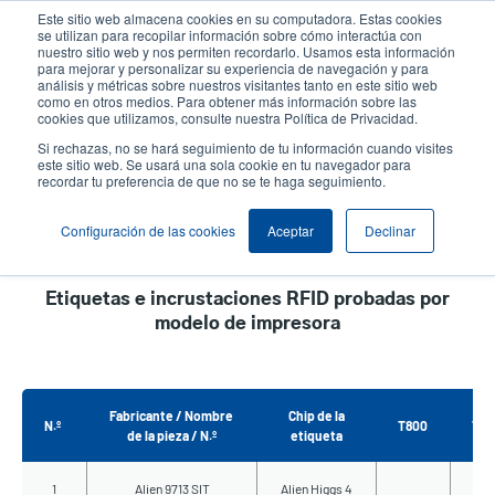
Pasar
Este sitio web almacena cookies en su computadora. Estas cookies
al
se utilizan para recopilar información sobre cómo interactúa con
contenido
nuestro sitio web y nos permiten recordarlo. Usamos esta información
User
User
para mejorar y personalizar su experiencia de navegación y para
principal
análisis y métricas sobre nuestros visitantes tanto en este sitio web
account
Anonym
Selector de productos
como en otros medios. Para obtener más información sobre las
Header
cookies que utilizamos, consulte nuestra Política de Privacidad.
menu
Comuníquese con Ventas
Si rechazas, no se hará seguimiento de tu información cuando visites
este sitio web. Se usará una sola cookie en tu navegador para
recordar tu preferencia de que no se te haga seguimiento.
Etiquetas e incrustaciones RFID
Configuración de las cookies
Aceptar
Declinar
Etiquetas e incrustaciones RFID probadas por
modelo de impresora
Fabricante / Nombre
Chip de la
N.º
T800
T40
de la pieza / N.º
etiqueta
1
Alien 9713 SIT
Alien Higgs 4