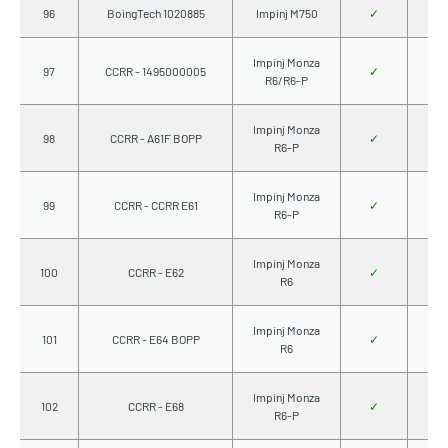
96
BoingTech 1020885
Impinj M750
✓
Impinj Monza
97
CCRR - 1495000005
✓
R6/R6-P
Impinj Monza
98
CCRR - A61F BOPP
✓
R6-P
Impinj Monza
99
CCRR - CCRR E61
✓
R6-P
Impinj Monza
100
CCRR - E62
✓
R6
Impinj Monza
101
CCRR - E64 BOPP
✓
R6
Impinj Monza
102
CCRR - E68
✓
R6-P