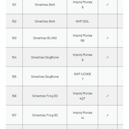
Impinj Monza
151
Smartrac Belt
✓
6
152
Smartrac Belt
NXP G2iL
Impinj Monza
153
Smartrac BLING
✓
R6
Impinj Monza
154
Smartrac DogBone
✓
6
NXP UCODE
155
Smartrac DogBone
7
Impinj Monza
156
Smartrac Frog 3D
✓
4QT
Impinj Monza
157
Smartrac Frog 3D
✓
4i