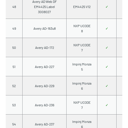
Avery AD Web DF
48
EM4425 Label
EM4425 V12
✓
3008027
NXP UCODE
49
Avery AD-163u8
✓
8
NXP UCODE
50
Avery AD-172
✓
7
Impinj Monza
51
Avery AD-227
✓
5
Impinj Monza
52
Avery AD-229
✓
6
NXP UCODE
53
Avery AD-236
✓
7
Impinj Monza
54
Avery AD-237
6