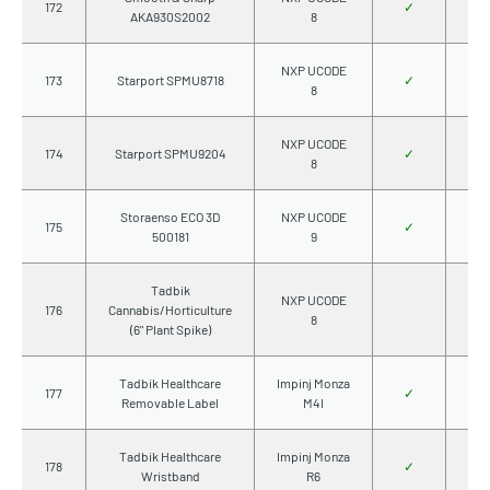
172
✓
AKA930S2002
8
NXP UCODE
173
Starport SPMU8718
✓
8
NXP UCODE
174
Starport SPMU9204
✓
8
Storaenso ECO 3D
NXP UCODE
175
✓
500181
9
Tadbik
NXP UCODE
176
Cannabis/Horticulture
8
(6" Plant Spike)
Tadbik Healthcare
Impinj Monza
177
✓
Removable Label
M4I
Tadbik Healthcare
Impinj Monza
178
✓
Wristband
R6