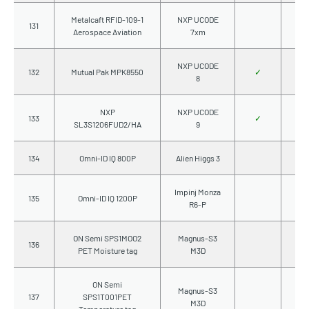
Metalcaft RFID-109-1
NXP UCODE
131
Aerospace Aviation
7xm
NXP UCODE
132
Mutual Pak MPK8550
✓
8
NXP
NXP UCODE
133
✓
SL3S1206FUD2/HA
9
134
Omni-ID IQ 800P
Alien Higgs 3
Impinj Monza
135
Omni-ID IQ 1200P
R6-P
ON Semi SPS1MOO2
Magnus-S3
136
PET Moisture tag
M3D
ON Semi
Magnus-S3
137
SPS1T001PET
M3D