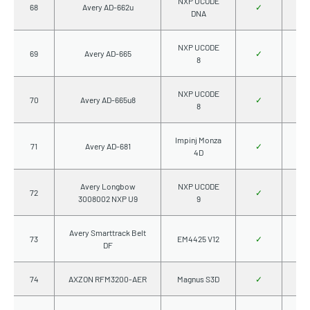
NXP UCODE
68
Avery AD-662u
✓
DNA
NXP UCODE
69
Avery AD-665
✓
8
NXP UCODE
70
Avery AD-665u8
✓
8
Impinj Monza
71
Avery AD-681
✓
4D
Avery Longbow
NXP UCODE
72
✓
3008002 NXP U9
9
Avery Smarttrack Belt
73
EM4425 V12
✓
DF
74
AXZON RFM3200-AER
Magnus S3D
✓