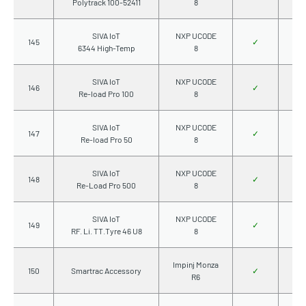
Polytrack 100-52411
8
SIVA IoT
NXP UCODE
145
✓
6344 High-Temp
8
SIVA IoT
NXP UCODE
146
✓
Re-load Pro 100
8
SIVA IoT
NXP UCODE
147
✓
Re-load Pro 50
8
SIVA IoT
NXP UCODE
148
✓
Re-Load Pro 500
8
SIVA IoT
NXP UCODE
149
✓
RF. Li. TT.Tyre 46 U8
8
Impinj Monza
150
Smartrac Accessory
✓
R6