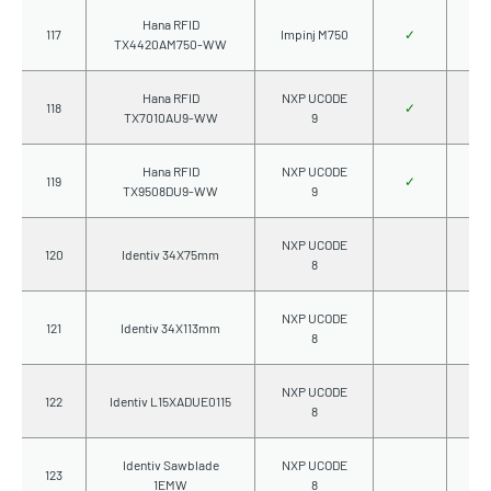
Hana RFID
117
Impinj M750
✓
TX4420AM750-WW
Hana RFID
NXP UCODE
118
✓
TX7010AU9-WW
9
Hana RFID
NXP UCODE
119
✓
TX9508DU9-WW
9
NXP UCODE
120
Identiv 34X75mm
8
NXP UCODE
121
Identiv 34X113mm
8
NXP UCODE
122
Identiv L15XADUE0115
8
Identiv Sawblade
NXP UCODE
123
1EMW
8