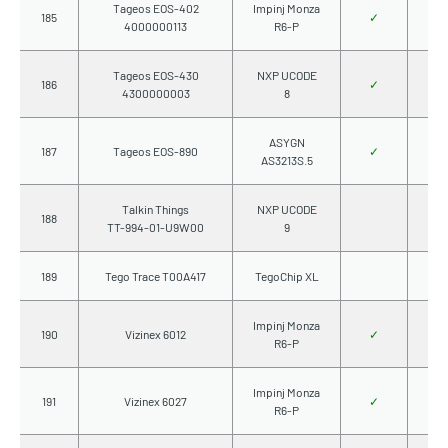
Tageos EOS-402
Impinj Monza
185
✓
4000000113
R6-P
Tageos EOS-430
NXP UCODE
186
✓
4300000003
8
ASYGN
187
Tageos EOS-890
✓
AS3213S.5
Talkin Things
NXP UCODE
188
TT-994-01-U9W00
9
189
Tego Trace T00A417
TegoChip XL
Impinj Monza
190
Vizinex 6012
✓
R6-P
Impinj Monza
191
Vizinex 6027
✓
R6-P