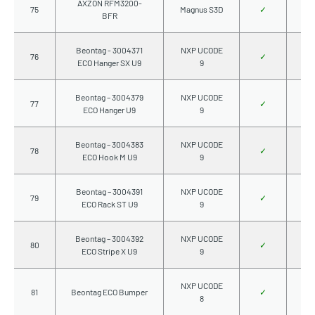
AXZON RFM3200-
75
Magnus S3D
✓
BFR
Beontag - 3004371
NXP UCODE
76
✓
ECO Hanger SX U9
9
Beontag – 3004379
NXP UCODE
77
✓
ECO Hanger U9
9
Beontag – 3004383
NXP UCODE
78
✓
ECO Hook M U9
9
Beontag – 3004391
NXP UCODE
79
✓
ECO Rack ST U9
9
Beontag – 3004392
NXP UCODE
80
✓
ECO Stripe X U9
9
NXP UCODE
81
Beontag ECO Bumper
✓
8