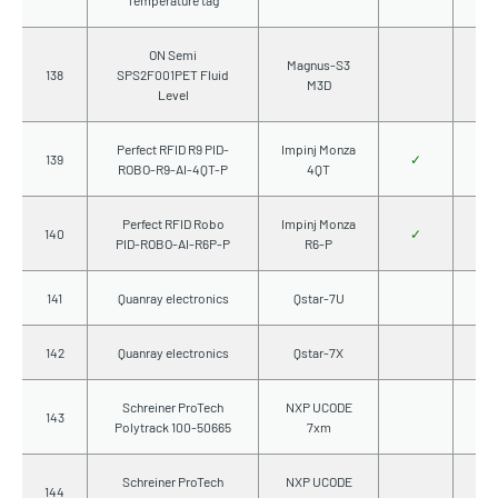
Temperature tag
ON Semi
Magnus-S3
138
SPS2F001PET Fluid
M3D
Level
Perfect RFID R9 PID-
Impinj Monza
139
✓
ROBO-R9-AI-4QT-P
4QT
Perfect RFID Robo
Impinj Monza
140
✓
PID-ROBO-AI-R6P-P
R6-P
141
Quanray electronics
Qstar-7U
142
Quanray electronics
Qstar-7X
Schreiner ProTech
NXP UCODE
143
Polytrack 100-50665
7xm
Schreiner ProTech
NXP UCODE
144