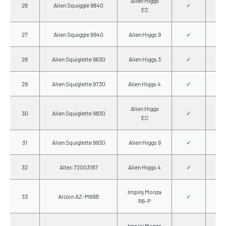
Alien Higgs
26
Alien Squiggle 9840
✓
EC
27
Alien Squiggle 9940
Alien Higgs 9
✓
28
Alien Squiglette 9630
Alien Higgs 3
✓
29
Alien Squiglette 9730
Alien Higgs 4
✓
Alien Higgs
30
Alien Squiglette 9830
✓
EC
31
Alien Squiglette 9930
Alien Higgs 9
✓
32
Altec 72003197
Alien Higgs 4
✓
Impinj Monza
33
Arizon AZ-M69B
✓
R6-P
Impinj Monza