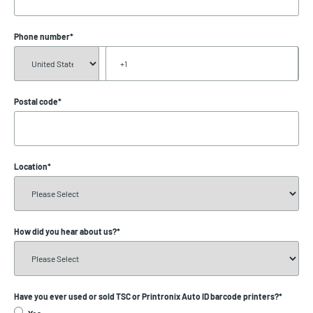
Phone number
*
Postal code
*
Location
*
How did you hear about us?
*
Have you ever used or sold TSC or Printronix Auto ID barcode printers?
*