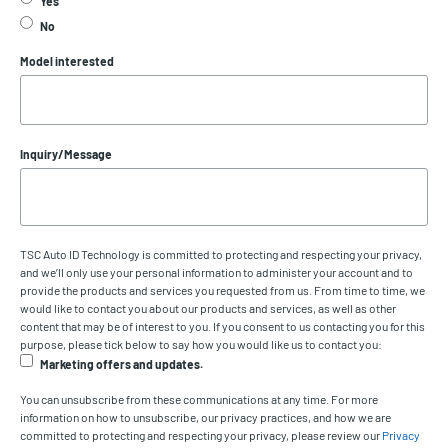
Yes
No
Model interested
Inquiry/Message
TSC Auto ID Technology is committed to protecting and respecting your privacy,
and we’ll only use your personal information to administer your account and to
provide the products and services you requested from us. From time to time, we
would like to contact you about our products and services, as well as other
content that may be of interest to you. If you consent to us contacting you for this
purpose, please tick below to say how you would like us to contact you:
Marketing offers and updates.
You can unsubscribe from these communications at any time. For more
information on how to unsubscribe, our privacy practices, and how we are
committed to protecting and respecting your privacy, please review our
Privacy