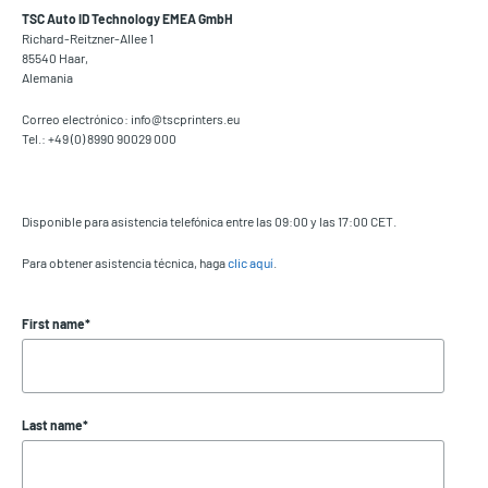
TSC Auto ID Technology EMEA GmbH
Richard-Reitzner-Allee 1
85540 Haar,
Alemania
Correo electrónico: info@tscprinters.eu
Tel.: +49 (0) 8990 90029 000
Disponible para asistencia telefónica entre las 09:00 y las 17:00 CET.
Para obtener asistencia técnica, haga
clic aquí
.
First name
*
Last name
*