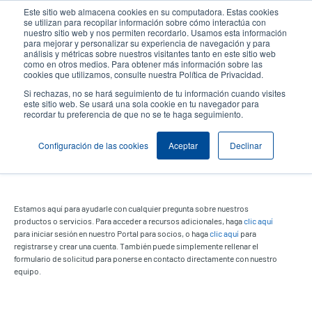
Pasar
Este sitio web almacena cookies en su computadora. Estas cookies
al
se utilizan para recopilar información sobre cómo interactúa con
contenido
nuestro sitio web y nos permiten recordarlo. Usamos esta información
User
User
para mejorar y personalizar su experiencia de navegación y para
principal
análisis y métricas sobre nuestros visitantes tanto en este sitio web
account
Anonym
Selector de productos
como en otros medios. Para obtener más información sobre las
Header
cookies que utilizamos, consulte nuestra Política de Privacidad.
menu
Comuníquese con Ventas
Si rechazas, no se hará seguimiento de tu información cuando visites
este sitio web. Se usará una sola cookie en tu navegador para
recordar tu preferencia de que no se te haga seguimiento.
Atención al cliente y asistencia
Configuración de las cookies
Aceptar
Declinar
comercial
Estamos aquí para ayudarle con cualquier pregunta sobre nuestros
productos o servicios. Para acceder a recursos adicionales, haga
clic aquí
para iniciar sesión en nuestro Portal para socios, o haga
clic aquí
para
registrarse y crear una cuenta. También puede simplemente rellenar el
formulario de solicitud para ponerse en contacto directamente con nuestro
equipo.