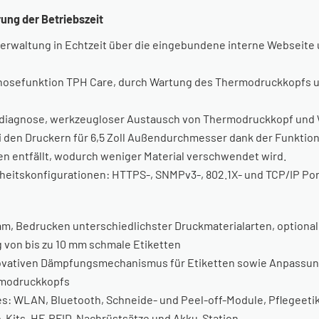
ung der Betriebszeit
altung in Echtzeit über die eingebundene interne Webseite un
gnosefunktion TPH Care, durch Wartung des Thermodruckkopfs u
tdiagnose, werkzeugloser Austausch von Thermodruckkopf und W
 den Druckern für 6,5 Zoll Außendurchmesser dank der Funktion
en entfällt, wodurch weniger Material verschwendet wird.
eitskonfigurationen: HTTPS-, SNMPv3-, 802.1X- und TCP/IP Port
mm, Bedrucken unterschiedlichster Druckmaterialarten, optiona
g von bis zu 10 mm schmale Etiketten
ovativen Dämpfungsmechanismus für Etiketten sowie Anpassunge
rmodruckkopfs
: WLAN, Bluetooth, Schneide- und Peel-off-Module, Pflegeetik
e-Kits, HF-RFID-Nachrüstsätze und Akku-Station