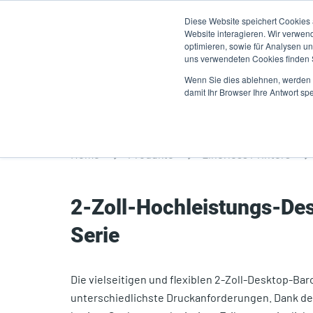
Direkt
Diese Website speichert Cookies
zum
Website interagieren. Wir verwen
Inhalt
optimieren, sowie für Analysen 
uns verwendeten Cookies finden
Produkte
A
Wenn Sie dies ablehnen, werden I
damit Ihr Browser Ihre Antwort spe
Home
Produkte
Linerless Printers
2-Zoll-Hochleistungs-De
Serie
Die vielseitigen und flexiblen 2-Zoll-Desktop-Ba
unterschiedlichste Druckanforderungen. Dank der 