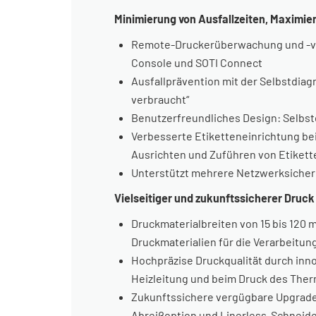
Minimierung von Ausfallzeiten, Maximier
Remote-Druckerüberwachung und -verw
Console und SOTI Connect
Ausfallprävention mit der Selbstdia
verbraucht“
Benutzerfreundliches Design: Selbs
Verbesserte Etiketteneinrichtung bei
Ausrichten und Zuführen von Etikett
Unterstützt mehrere Netzwerksicherh
Vielseitiger und zukunftssicherer Druck
Druckmaterialbreiten von 15 bis 120 
Druckmaterialien für die Verarbeitun
Hochpräzise Druckqualität durch inn
Heizleitung und beim Druck des The
Zukunftssichere vergügbare Upgrades
Abreißoption und Linerless-Schneid