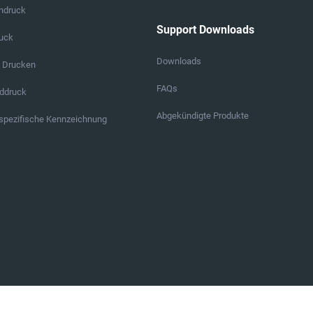
endruck
Support Downloads
ruck
Downloads
s Drucken
FAQs
ddruck
Abgekündigte Produkte
pezifische Kennzeichnung
Abonnieren Sie unsere Neuigk