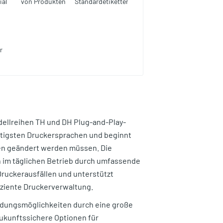
ial
von Produkten
Standardetiketten
r
ellreihen TH und DH Plug-and-Play-
htigsten Druckersprachen und beginnt
gen geändert werden müssen. Die
n im täglichen Betrieb durch umfassende
ruckerausfällen und unterstützt
iziente Druckerverwaltung.
ndungsmöglichkeiten durch eine große
ukunftssichere Optionen für