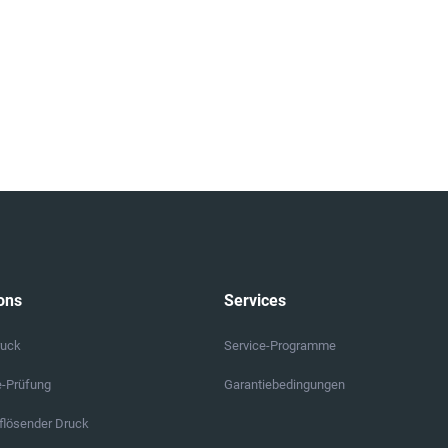
ons
Services
ruck
Service-Programme
e-Prüfung
Garantiebedingungen
lösender Druck