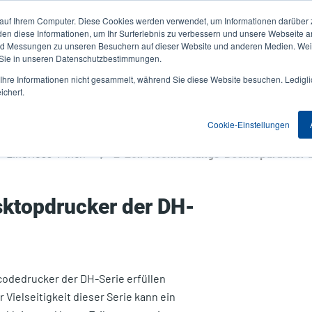
 auf Ihrem Computer. Diese Cookies werden verwendet, um Informationen darüber 
Aktuelles & Veranstaltungen
Unternehmen
User
den diese Informationen, um Ihr Surferlebnis zu verbessern und unsere Webseite 
und Messungen zu unseren Besuchern auf dieser Website und anderen Medien. Weit
account
 Sie in unseren Datenschutzbestimmungen.
nwendungen
Service Programme
Support & Downloads
hre Informationen nicht gesammelt, während Sie diese Website besuchen. Ledigli
menu
ichert.
Cookie-Einstellungen
Linerless 4-inch
2-Zoll-Hochleistungs-Desktopdrucker d
sktopdrucker der DH-
rcodedrucker der DH-Serie erfüllen
Vielseitigkeit dieser Serie kann ein