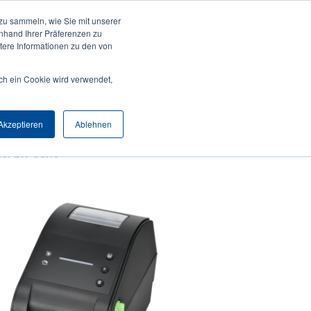
zu sammeln, wie Sie mit unserer
Anmelden / Registrieren
Europe, Middle East & Africa [Deutsch]
User
anhand Ihrer Präferenzen zu
ere Informationen zu den von
Anonymous
Produktsuche
Kontakt
Partner
ch ein Cookie wird verwendet,
Header
Akzeptieren
Ablehnen
er DH-Serie