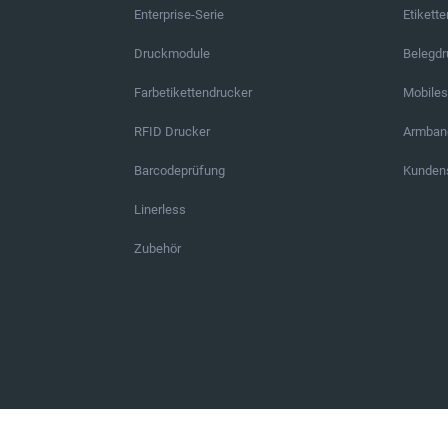
Enterprise-Serie
Etikett
Druckmodule
Belegd
Farbetikettendrucker
Mobile
RFID Drucker
Armban
Barcodeprüfung
Kundens
Linerless
Zubehör