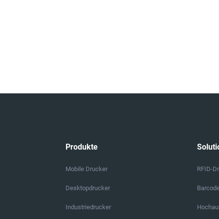
Produkte
Soluti
Mobile Drucker
RFID-D
Desktopdrucker
Barcod
Industriedrucker
Hochauf