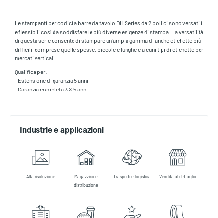
Le stampanti per codici a barre da tavolo DH Series da 2 pollici sono versatili
e flessibili così da soddisfare le più diverse esigenze di stampa. La versatilità
di questa serie consente di stampare un'ampia gamma di anche etichette più
difficili, comprese quelle spesse, piccole e lunghe e alcuni tipi di etichette per
mercati verticali.
Qualifica per:
- Estensione di garanzia 5 anni
- Garanzia completa 3 & 5 anni
Industrie e applicazioni
Alta risoluzione
Magazzino e
Trasporti e logistica
Vendita al dettaglio
distribuzione