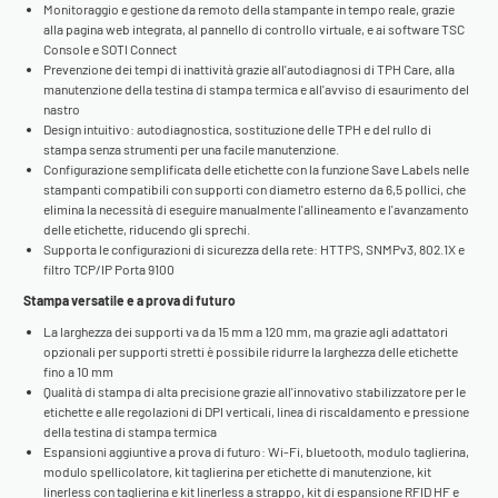
Monitoraggio e gestione da remoto della stampante in tempo reale, grazie
alla pagina web integrata, al pannello di controllo virtuale, e ai software TSC
Console e SOTI Connect
Prevenzione dei tempi di inattività grazie all'autodiagnosi di TPH Care, alla
manutenzione della testina di stampa termica e all'avviso di esaurimento del
nastro
Design intuitivo: autodiagnostica, sostituzione delle TPH e del rullo di
stampa senza strumenti per una facile manutenzione.
Configurazione semplificata delle etichette con la funzione Save Labels nelle
stampanti compatibili con supporti con diametro esterno da 6,5 pollici, che
elimina la necessità di eseguire manualmente l'allineamento e l'avanzamento
delle etichette, riducendo gli sprechi.
Supporta le configurazioni di sicurezza della rete: HTTPS, SNMPv3, 802.1X e
filtro TCP/IP Porta 9100
Stampa versatile e a prova di futuro
La larghezza dei supporti va da 15 mm a 120 mm, ma grazie agli adattatori
opzionali per supporti stretti è possibile ridurre la larghezza delle etichette
fino a 10 mm
Qualità di stampa di alta precisione grazie all'innovativo stabilizzatore per le
etichette e alle regolazioni di DPI verticali, linea di riscaldamento e pressione
della testina di stampa termica
Espansioni aggiuntive a prova di futuro: Wi-Fi, bluetooth, modulo taglierina,
modulo spellicolatore, kit taglierina per etichette di manutenzione, kit
linerless con taglierina e kit linerless a strappo, kit di espansione RFID HF e