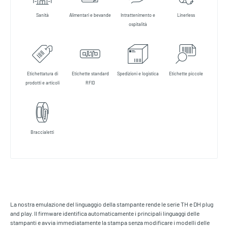
Sanità
Alimentari e bevande
Intrattenimento e
Linerless
ospitalità
Etichettatura di
Etichette standard
Spedizioni e logistica
Etichette piccole
prodotti e articoli
RFID
Braccialetti
La nostra emulazione del linguaggio della stampante rende le serie TH e DH plug
and play. Il firmware identifica automaticamente i principali linguaggi delle
stampanti e avvia immediatamente la stampa senza modificare i modelli delle