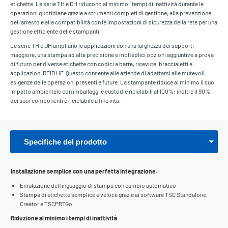
etichette. Le serie TH e DH riducono al minimo i tempi di inattività durante le
operazioni quotidiane grazie a strumenti completi di gestione, alla prevenzione
dell'arresto e alla compatibilità con le impostazioni di sicurezza della rete per una
gestione efficiente delle stampanti.
Le serie TH e DH ampliano le applicazioni con una larghezza dei supporti
maggiore, una stampa ad alta precisione e molteplici opzioni aggiuntive a prova
di futuro per diverse etichette con codici a barre, ricevute, braccialetti e
applicazioni RFID HF. Questo consente alle aziende di adattarsi alle mutevoli
esigenze delle operazioni presenti e future. La stampante riduce al minimo il suo
impatto ambientale con imballaggi e custodie riciclabili al 100%; inoltre il 90%
dei suoi componenti è riciclabile a fine vita.
Specifiche del prodotto
Installazione semplice con una perfetta integrazione.
Emulazione del linguaggio di stampa con cambio automatico
Stampa di etichette semplice e veloce grazie ai software TSC Standalone
Creator e TSCPRTGo
Riduzione al minimo i tempi di inattività