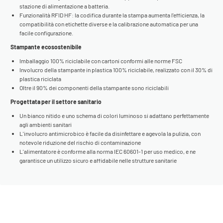
stazione di alimentazione a batteria.
Funzionalità RFID HF: la codifica durante la stampa aumenta l'efficienza, la
compatibilità con etichette diverse e la calibrazione automatica per una
facile configurazione.
Stampante ecosostenibile
Imballaggio 100% riciclabile con cartoni conformi alle norme FSC
Involucro della stampante in plastica 100% riciclabile, realizzato con il 30% di
plastica riciclata
Oltre il 90% dei componenti della stampante sono riciclabili
Progettata per il settore sanitario
Un bianco nitido e uno schema di colori luminoso si adattano perfettamente
agli ambienti sanitari
L'involucro antimicrobico è facile da disinfettare e agevola la pulizia, con
notevole riduzione del rischio di contaminazione
L'alimentatore è conforme alla norma IEC 60601-1 per uso medico, e ne
garantisce un utilizzo sicuro e affidabile nelle strutture sanitarie