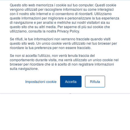
Salta
Questo sito web memorizza i cookie sul tuo computer. Questi cookie
al
vengono utilizzati per raccogliere informazioni su come interagisci
contenuto
con il nostro sito internet e ci consentono di ricordarti. Utilizziamo
User
User
queste informazioni per migliorare e personalizzare la tua esperienza
principale
di navigazione e per analisi e metriche sui nostri visitatori sia su
account
Anonym
Seleziona Prodotti
Contatto Vendite
questo sito che su altri media. Per saperne di più sui cookie che
Header
utilizziamo, consulta la nostra Privacy Policy.
menu
Se rifiuti, le tue informazioni non verranno tracciate quando visiti
questo sito web. Un unico cookie verrà utilizzato nel tuo browser per
ricordare la tua preferenza per non essere tracciato.
Se non si accetta l'utilizzo, non verrà tenuta traccia del
comportamento durante visita, ma verrà utilizzato un unico cookie nel
browser per ricordare che si è scelto di non registrare informazioni
sulla navigazione.
Impostazioni cookie
Accetta
Rifiuta