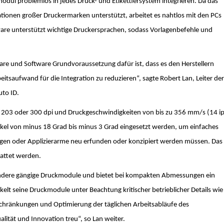
dul problemlos in jedes Druck- und Etikettiersystem integrieren. Da das
nen großer Druckermarken unterstützt, arbeitet es nahtlos mit den PCs
re unterstützt wichtige Druckersprachen, sodass Vorlagenbefehle und
are und Software Grundvoraussetzung dafür ist, dass es den Herstellern
eitsaufwand für die Integration zu reduzieren“, sagte Robert Lan, Leiter der
uto ID.
 203 oder 300 dpi und Druckgeschwindigkeiten von bis zu 356 mm/s (14 ip
nkel von minus 18 Grad bis minus 3 Grad eingesetzt werden, um einfaches
ngen oder Applizierarme neu erfunden oder konzipiert werden müssen. Das
tattet werden.
s andere gängige Druckmodule und bietet bei kompakten Abmessungen ein
kelt seine Druckmodule unter Beachtung kritischer betrieblicher Details wie
chränkungen und Optimierung der täglichen Arbeitsabläufe des
lität und Innovation treu“, so Lan weiter.