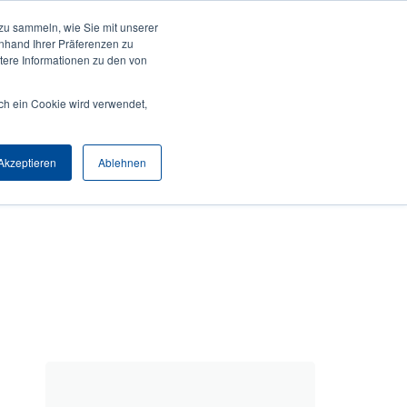
zu sammeln, wie Sie mit unserer
Anmelden / Registrieren
Europe, Middle East & Africa [Deutsch]
User
anhand Ihrer Präferenzen zu
ere Informationen zu den von
Anonymous
Produktsuche
Kontakt
Partner
ch ein Cookie wird verwendet,
Header
Akzeptieren
Ablehnen