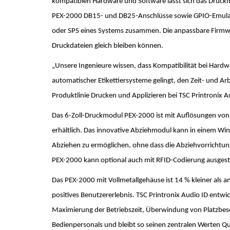
kompatiblen Hardware und Software lässt sich das Druckmo
PEX-2000 DB15- und DB25-Anschlüsse sowie GPIO-Emulatio
oder SPS eines Systems zusammen. Die anpassbare Firmwa
Druckdateien gleich bleiben können.
„Unsere Ingenieure wissen, dass Kompatibilität bei Hardw
automatischer Etikettiersysteme gelingt, den Zeit- und Arb
Produktlinie Drucken und Applizieren bei TSC Printronix A
Das 6-Zoll-Druckmodul PEX-2000 ist mit Auflösungen von
erhältlich. Das innovative Abziehmodul kann in einem Wi
Abziehen zu ermöglichen, ohne dass die Abziehvorrichtu
PEX-2000 kann optional auch mit RFID-Codierung ausges
Das PEX-2000 mit Vollmetallgehäuse ist 14 % kleiner al
positives Benutzererlebnis. TSC Printronix Audio ID entwic
Maximierung der Betriebszeit, Überwindung von Platzbes
Bedienpersonals und bleibt so seinen zentralen Werten Qua