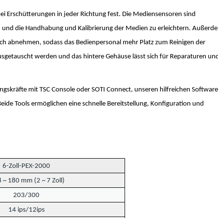
i Erschütterungen in jeder Richtung fest. Die Mediensensoren sind
n und die Handhabung und Kalibrierung der Medien zu erleichtern. Außerd
nfach abnehmen, sodass das Bedienpersonal mehr Platz zum Reinigen der
usgetauscht werden und das hintere Gehäuse lässt sich für Reparaturen un
gskräfte mit TSC Console oder SOTI Connect, unseren hilfreichen Software
eide Tools ermöglichen eine schnelle Bereitstellung, Konfiguration und
6-Zoll-PEX-2000
 ~ 180 mm (2 ~ 7 Zoll)
203/300
14 ip
s
/12ips