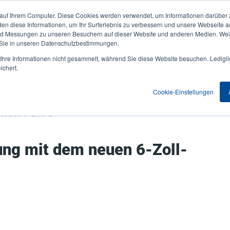
 auf Ihrem Computer. Diese Cookies werden verwendet, um Informationen darüber 
Aktuelles & Veranstaltungen
Unternehmen
User
den diese Informationen, um Ihr Surferlebnis zu verbessern und unsere Webseite 
und Messungen zu unseren Besuchern auf dieser Website und anderen Medien. Weit
account
 Sie in unseren Datenschutzbestimmungen.
nwendungen
Service Programme
Support & Downloads
hre Informationen nicht gesammelt, während Sie diese Website besuchen. Ledigli
menu
ichert.
Cookie-Einstellungen
Automatische Etikettierung mit dem neuen 6-Zoll-Druckmodul PEX-2000
ung mit dem neuen 6-Zoll-