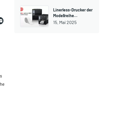
Linerless-Drucker der
ebook
witter
Email
Modellreihe…
15. Mai 2025
es
che