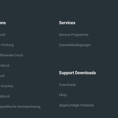
ons
Services
ruck
Service-Programme
e-Prüfung
Garantiebedingungen
lösender Druck
endruck
Support Downloads
ruck
Downloads
s Drucken
FAQs
ddruck
Abgekündigte Produkte
pezifische Kennzeichnung