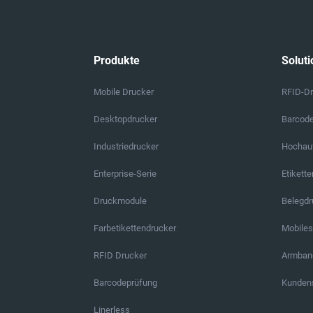
Produkte
Soluti
Mobile Drucker
RFID-D
Desktopdrucker
Barcod
Industriedrucker
Hochauf
Enterprise-Serie
Etikett
Druckmodule
Belegd
Farbetikettendrucker
Mobile
RFID Drucker
Armban
Barcodeprüfung
Kundens
Linerless