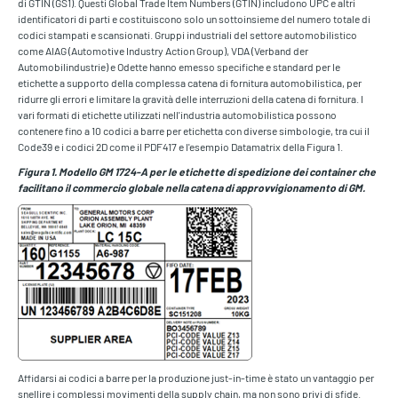
di GTIN (GS1). Questi Global Trade Item Numbers (GTIN) includono UPC e altri
identificatori di parti e costituiscono solo un sottoinsieme del numero totale di
codici stampati e scansionati. Gruppi industriali del settore automobilistico
come AIAG (Automotive Industry Action Group), VDA (Verband der
Automobilindustrie) e Odette hanno emesso specifiche e standard per le
etichette a supporto della complessa catena di fornitura automobilistica, per
ridurre gli errori e limitare la gravità delle interruzioni della catena di fornitura. I
vari formati di etichette utilizzati nell'industria automobilistica possono
contenere fino a 10 codici a barre per etichetta con diverse simbologie, tra cui il
Code39 e i codici 2D come il PDF417 e l'esempio Datamatrix della Figura 1.
Figura 1. Modello GM 1724-A per le etichette di spedizione dei container che
facilitano il commercio globale nella catena di approvvigionamento di GM.
Affidarsi ai codici a barre per la produzione just-in-time è stato un vantaggio per
snellire i complessi movimenti della supply chain, ma non sono privi di sfide.