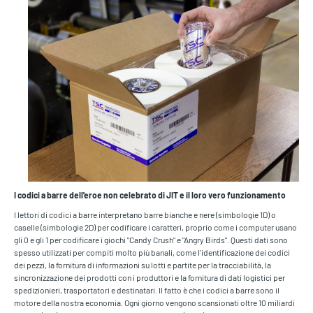
I codici a barre dell'eroe non celebrato di JIT e il loro vero funzionamento
I lettori di codici a barre interpretano barre bianche e nere (simbologie 1D) o
caselle (simbologie 2D) per codificare i caratteri, proprio come i computer usano
gli 0 e gli 1 per codificare i giochi "Candy Crush" e "Angry Birds". Questi dati sono
spesso utilizzati per compiti molto più banali, come l'identificazione dei codici
dei pezzi, la fornitura di informazioni su lotti e partite per la tracciabilità, la
sincronizzazione dei prodotti con i produttori e la fornitura di dati logistici per
spedizionieri, trasportatori e destinatari. Il fatto è che i codici a barre sono il
motore della nostra economia. Ogni giorno vengono scansionati oltre 10 miliardi