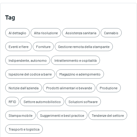
Tag
Al dettaglio
Alta risoluzione
Assistenza sanitaria
Cannabis
Eventi e fiere
Forniture
Gestione remota della stampante
Indipendente, autonomo
Intrattenimento e ospitalità
Ispezione del codice a barre
Magazzino e adempimento
Notizie dall'azienda
Prodotti alimentari e bevande
Produzione
RFID
Settore automobilistico
Soluzioni software
Stampa mobile
Suggerimenti e best practice
Tendenze del settore
Trasporti e logistica