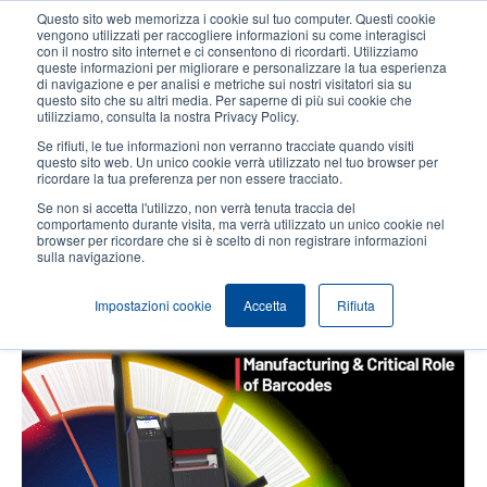
Salta
Questo sito web memorizza i cookie sul tuo computer. Questi cookie
al
vengono utilizzati per raccogliere informazioni su come interagisci
contenuto
con il nostro sito internet e ci consentono di ricordarti. Utilizziamo
User
User
queste informazioni per migliorare e personalizzare la tua esperienza
principale
di navigazione e per analisi e metriche sui nostri visitatori sia su
account
Anonym
Seleziona Prodotti
Contatto Vendite
questo sito che su altri media. Per saperne di più sui cookie che
Header
utilizziamo, consulta la nostra Privacy Policy.
menu
Se rifiuti, le tue informazioni non verranno tracciate quando visiti
questo sito web. Un unico cookie verrà utilizzato nel tuo browser per
ricordare la tua preferenza per non essere tracciato.
Come i codici a barre alimentano
Se non si accetta l'utilizzo, non verrà tenuta traccia del
la produzione just-in-time per il
comportamento durante visita, ma verrà utilizzato un unico cookie nel
browser per ricordare che si è scelto di non registrare informazioni
settore automobilistico
sulla navigazione.
Impostazioni cookie
Accetta
Rifiuta