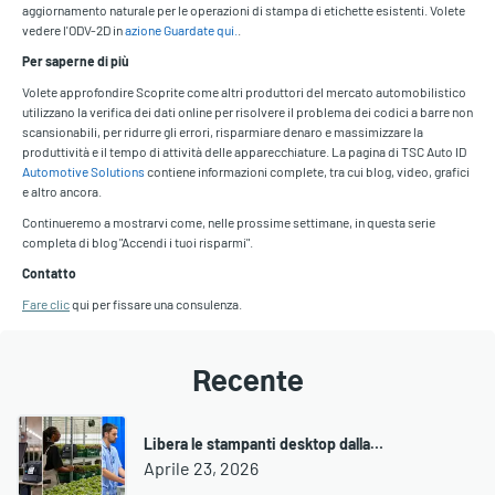
aggiornamento naturale per le operazioni di stampa di etichette esistenti. Volete
vedere l'ODV-2D in
azione Guardate qui.
.
Per saperne di più
Volete approfondire Scoprite come altri produttori del mercato automobilistico
utilizzano la verifica dei dati online per risolvere il problema dei codici a barre non
scansionabili, per ridurre gli errori, risparmiare denaro e massimizzare la
produttività e il tempo di attività delle apparecchiature. La pagina di TSC Auto ID
Automotive Solutions
contiene informazioni complete, tra cui blog, video, grafici
e altro ancora.
Continueremo a mostrarvi come, nelle prossime settimane, in questa serie
completa di blog "Accendi i tuoi risparmi".
Contatto
Fare clic
qui per fissare una consulenza.
Recente
Libera le stampanti desktop dalla…
Aprile 23, 2026