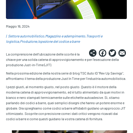
Maggio 16, 2024
Settore automobilistico
Magazzino e adempimento
Trasporti e
logistica
Produzione
Ispezione del codice a barre
Share
Faceb
Twi
E
La comprensione dell'ubicazione delle scorte è la
chiave per una solida catena di approvvigionamento e per l'esecuzione della
produzione Just-in-Time (JIT).
Nella prossima edizione della nostra serie di blog TSC Auto ID "Rev Up Savings",
affrontiamo il tema della produzione Just In Time per l'industria automobilistica.
I pezzi giusti, al momento giusto, nel posto giusto. Questo è il motore della
moderna catena di approvvigionamento, ed è tutto alimentato da quei motivi in
bianco e nero stampati termicamente sulle etichette autoadesive. Sì, stiamo
parlando dei codici a barre, quei semplici disegni che hanno un potere enorme e
globale. Ora spieghiamo come codici a barre affidabili guidano un approccio JIT
ottimizzato. Scoprite con precisione come i dati critici vengono ricavati dai
codici a barre e come questi guidano la vostra catena di fornitura.