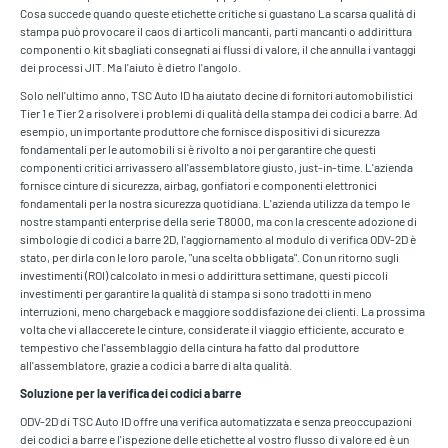
Cosa succede quando queste etichette critiche si guastano La scarsa qualità di
stampa può provocare il caos di articoli mancanti, parti mancanti o addirittura
componenti o kit sbagliati consegnati ai flussi di valore, il che annulla i vantaggi
dei processi JIT. Ma l'aiuto è dietro l'angolo.
Solo nell'ultimo anno, TSC Auto ID ha aiutato decine di fornitori automobilistici
Tier 1 e Tier 2 a risolvere i problemi di qualità della stampa dei codici a barre. Ad
esempio, un importante produttore che fornisce dispositivi di sicurezza
fondamentali per le automobili si è rivolto a noi per garantire che questi
componenti critici arrivassero all'assemblatore giusto, just-in-time. L'azienda
fornisce cinture di sicurezza, airbag, gonfiatori e componenti elettronici
fondamentali per la nostra sicurezza quotidiana. L'azienda utilizza da tempo le
nostre stampanti enterprise della serie T8000, ma con la crescente adozione di
simbologie di codici a barre 2D, l'aggiornamento al modulo di verifica ODV-2D è
stato, per dirla con le loro parole, "una scelta obbligata". Con un ritorno sugli
investimenti (ROI) calcolato in mesi o addirittura settimane, questi piccoli
investimenti per garantire la qualità di stampa si sono tradotti in meno
interruzioni, meno chargeback e maggiore soddisfazione dei clienti. La prossima
volta che vi allaccerete le cinture, considerate il viaggio efficiente, accurato e
tempestivo che l'assemblaggio della cintura ha fatto dal produttore
all'assemblatore, grazie a codici a barre di alta qualità.
Soluzione per la verifica dei codici a barre
ODV-2D di TSC Auto ID offre una verifica automatizzata e senza preoccupazioni
dei codici a barre e l'ispezione delle etichette al vostro flusso di valore ed è un