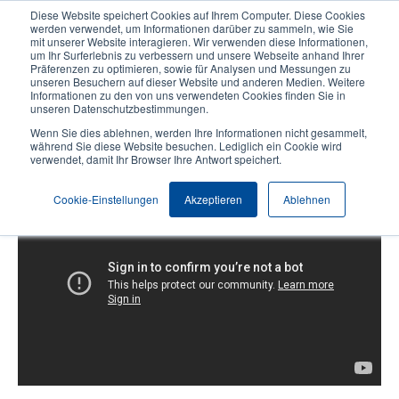
Direkt
Diese Website speichert Cookies auf Ihrem Computer. Diese Cookies
zum
werden verwendet, um Informationen darüber zu sammeln, wie Sie
Inhalt
mit unserer Website interagieren. Wir verwenden diese Informationen,
User
User
um Ihr Surferlebnis zu verbessern und unsere Webseite anhand Ihrer
Präferenzen zu optimieren, sowie für Analysen und Messungen zu
account
Anonymo
Produktsuche
Kontakt
unseren Besuchern auf dieser Website und anderen Medien. Weitere
Header
menu
Informationen zu den von uns verwendeten Cookies finden Sie in
unseren Datenschutzbestimmungen.
Wenn Sie dies ablehnen, werden Ihre Informationen nicht gesammelt,
MX P-Serie: Laden der Medien
während Sie diese Website besuchen. Lediglich ein Cookie wird
verwendet, damit Ihr Browser Ihre Antwort speichert.
Cookie-Einstellungen
Akzeptieren
Ablehnen