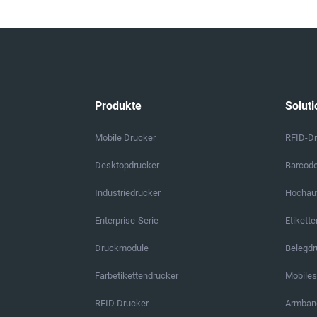
Produkte
Soluti
Mobile Drucker
RFID-D
Desktopdrucker
Barcod
Industriedrucker
Hochauf
Enterprise-Serie
Etikett
Druckmodule
Belegd
Farbetikettendrucker
Mobile
RFID Drucker
Armban