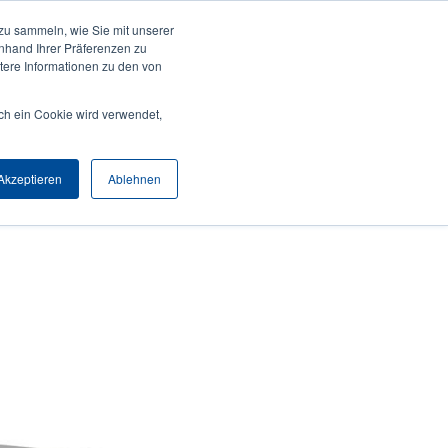
zu sammeln, wie Sie mit unserer
Anmelden / Registrieren
Europe, Middle East & Africa [Deutsch]
User
anhand Ihrer Präferenzen zu
ere Informationen zu den von
Anonymous
Produktsuche
Kontakt
Partner
ch ein Cookie wird verwendet,
Header
Akzeptieren
Ablehnen