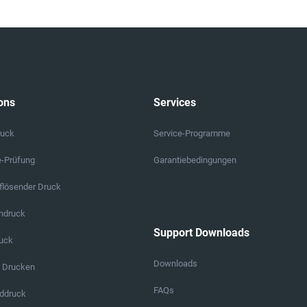
ons
Services
ruck
Service-Programme
e-Prüfung
Garantiebedingungen
lösender Druck
endruck
Support Downloads
ruck
Downloads
s Drucken
FAQs
ddruck