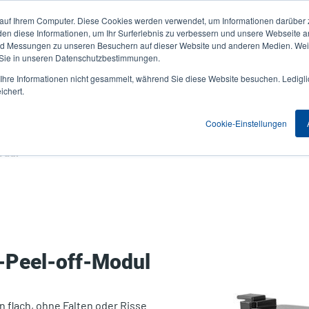
 auf Ihrem Computer. Diese Cookies werden verwendet, um Informationen darüber 
Aktuelles & Veranstaltungen
Unternehmen
User
den diese Informationen, um Ihr Surferlebnis zu verbessern und unsere Webseite 
und Messungen zu unseren Besuchern auf dieser Website und anderen Medien. Weit
account
 Sie in unseren Datenschutzbestimmungen.
nwendungen
Service Programme
Support & Downloads
hre Informationen nicht gesammelt, während Sie diese Website besuchen. Ledigli
menu
ichert.
Cookie-Einstellungen
odul
l-Peel-off-Modul
n flach, ohne Falten oder Risse