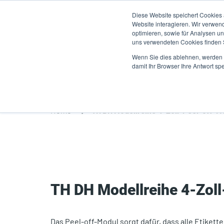
Direkt
Diese Website speichert Cookies
zum
Website interagieren. Wir verwen
Inhalt
optimieren, sowie für Analysen 
uns verwendeten Cookies finden
Produkte
A
Wenn Sie dies ablehnen, werden I
damit Ihr Browser Ihre Antwort spe
Home
TH DH Modellreihe 4-Zoll-Peel-off-M
TH DH Modellreihe 4-Zol
Das Peel-off-Modul sorgt dafür, dass alle Etikette