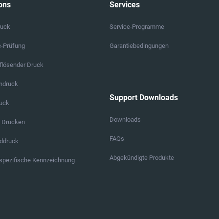
ons
Services
ruck
Service-Programme
e-Prüfung
Garantiebedingungen
lösender Druck
endruck
Support Downloads
ruck
Downloads
s Drucken
FAQs
ddruck
Abgekündigte Produkte
pezifische Kennzeichnung