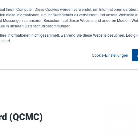
 auf Ihrem Computer. Diese Cookies werden verwendet, um Informationen darüber 
Aktuelles & Veranstaltungen
Unternehmen
User
den diese Informationen, um Ihr Surferlebnis zu verbessern und unsere Webseite 
und Messungen zu unseren Besuchern auf dieser Website und anderen Medien. Weit
account
 Sie in unseren Datenschutzbestimmungen.
nwendungen
Service Programme
Support & Downloads
hre Informationen nicht gesammelt, während Sie diese Website besuchen. Ledigli
menu
ichert.
Cookie-Einstellungen
rd (QCMC)