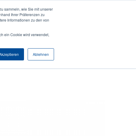
zu sammeln, wie Sie mit unserer
Anmelden / Registrieren
Europe, Middle East & Africa [Deutsch]
User
anhand Ihrer Präferenzen zu
ere Informationen zu den von
Anonymous
Produktsuche
Kontakt
Partner
ch ein Cookie wird verwendet,
Header
Akzeptieren
Ablehnen