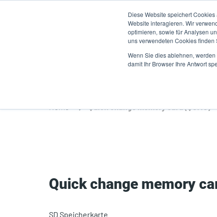
Direkt
Diese Website speichert Cookies
zum
Website interagieren. Wir verwen
Inhalt
optimieren, sowie für Analysen 
uns verwendeten Cookies finden
Produkte
A
Wenn Sie dies ablehnen, werden I
damit Ihr Browser Ihre Antwort spe
Home
Quick change memory card (QCMC)
Quick change memory ca
SD Speicherkarte