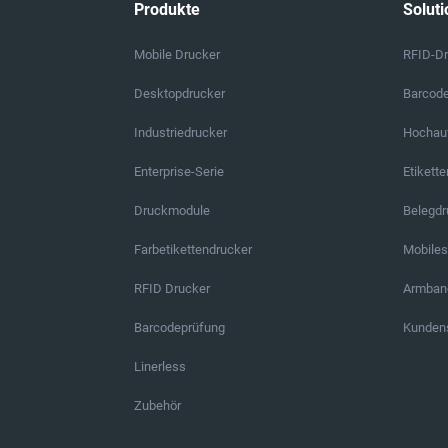
Produkte
Soluti
Mobile Drucker
RFID-D
Desktopdrucker
Barcod
Industriedrucker
Hochauf
Enterprise-Serie
Etikett
Druckmodule
Belegd
Farbetikettendrucker
Mobile
RFID Drucker
Armban
Barcodeprüfung
Kundens
Linerless
Zubehör