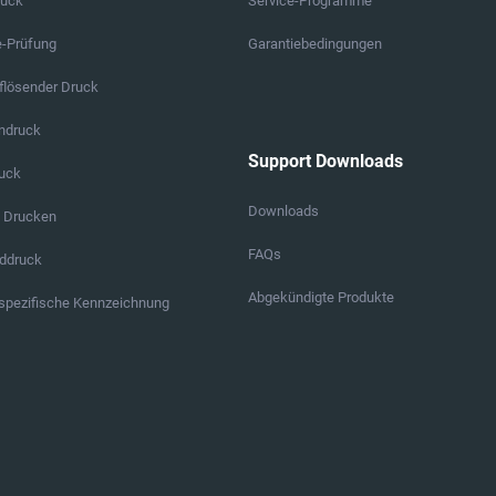
ruck
Service-Programme
e-Prüfung
Garantiebedingungen
lösender Druck
endruck
Support Downloads
ruck
Downloads
s Drucken
FAQs
ddruck
Abgekündigte Produkte
pezifische Kennzeichnung