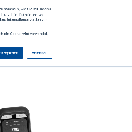
zu sammeln, wie Sie mit unserer
Anmelden / Registrieren
Europe, Middle East & Africa [Deutsch]
User
anhand Ihrer Präferenzen zu
ere Informationen zu den von
Anonymous
Produktsuche
Kontakt
Partner
ch ein Cookie wird verwendet,
Header
Akzeptieren
Ablehnen