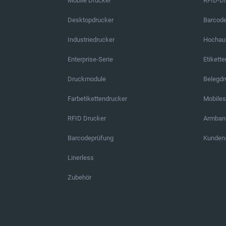
Mobile Drucker
RFID-D
Desktopdrucker
Barcod
Industriedrucker
Hochauf
Enterprise-Serie
Etikett
Druckmodule
Belegd
Farbetikettendrucker
Mobile
RFID Drucker
Armban
Barcodeprüfung
Kundens
Linerless
Zubehör