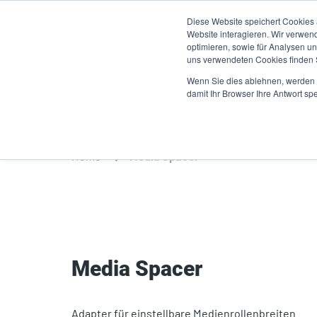
Direkt
Diese Website speichert Cookies
zum
Website interagieren. Wir verwen
Inhalt
optimieren, sowie für Analysen 
uns verwendeten Cookies finden
Produkte
A
Wenn Sie dies ablehnen, werden I
damit Ihr Browser Ihre Antwort spe
Home
Media Spacer
Media Spacer
Adapter für einstellbare Medienrollenbreiten