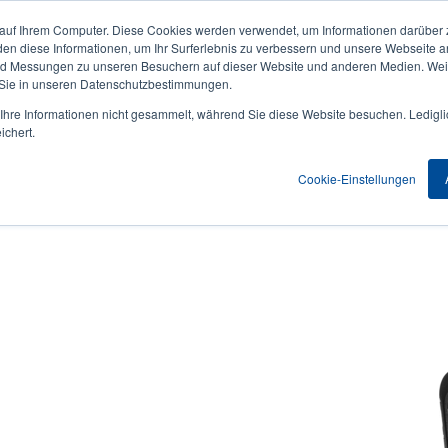
 auf Ihrem Computer. Diese Cookies werden verwendet, um Informationen darüber 
Aktuelles & Veranstaltungen
Unternehmen
User
den diese Informationen, um Ihr Surferlebnis zu verbessern und unsere Webseite 
und Messungen zu unseren Besuchern auf dieser Website und anderen Medien. Weit
account
 Sie in unseren Datenschutzbestimmungen.
nwendungen
Service Programme
Support & Downloads
hre Informationen nicht gesammelt, während Sie diese Website besuchen. Ledigli
menu
ichert.
Cookie-Einstellungen