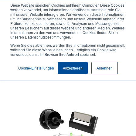
Direkt
Diese Website speichert Cookies auf Ihrem Computer. Diese Cookies
zum
werden verwendet, um Informationen darüber zu sammeln, wie Sie
Inhalt
mit unserer Website interagieren. Wir verwenden diese Informationen,
User
User
um Ihr Surferlebnis zu verbessern und unsere Webseite anhand Ihrer
Präferenzen zu optimieren, sowie für Analysen und Messungen zu
account
Anonymo
Produktsuche
Kontakt
unseren Besuchern auf dieser Website und anderen Medien. Weitere
Header
menu
Informationen zu den von uns verwendeten Cookies finden Sie in
unseren Datenschutzbestimmungen.
Wenn Sie dies ablehnen, werden Ihre Informationen nicht gesammelt,
während Sie diese Website besuchen. Lediglich ein Cookie wird
verwendet, damit Ihr Browser Ihre Antwort speichert.
Interner Rückspulsatz
Cookie-Einstellungen
Akzeptieren
Ablehnen
Internes Rückspul-Kit mit einer Kapazität von 5 "Außendurchmesser