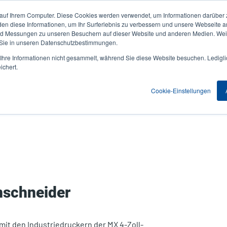
 auf Ihrem Computer. Diese Cookies werden verwendet, um Informationen darüber 
Aktuelles & Veranstaltungen
Unternehmen
User
den diese Informationen, um Ihr Surferlebnis zu verbessern und unsere Webseite 
und Messungen zu unseren Besuchern auf dieser Website und anderen Medien. Weit
account
 Sie in unseren Datenschutzbestimmungen.
nwendungen
Service Programme
Support & Downloads
hre Informationen nicht gesammelt, während Sie diese Website besuchen. Ledigli
menu
ichert.
Cookie-Einstellungen
nschneider
mit den Industriedruckern der MX 4-Zoll-