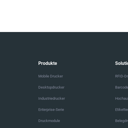
Produkte
Soluti
Mobile Drucker
RFID-D
Desktopdrucker
Barcod
Industriedrucker
Hochauf
Enterprise-Serie
Etikett
Druckmodule
Belegd