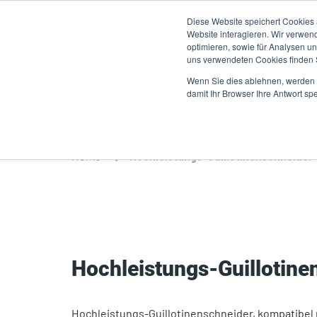
Direkt
Diese Website speichert Cookies
zum
Website interagieren. Wir verwen
Inhalt
optimieren, sowie für Analysen 
uns verwendeten Cookies finden
Produkte
A
Wenn Sie dies ablehnen, werden I
damit Ihr Browser Ihre Antwort spe
Home
Hochleistungs-Guillotinenschneider
Hochleistungs-Guillotine
Hochleistungs-Guillotinenschneider, kompatibel 