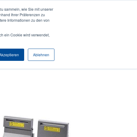
zu sammeln, wie Sie mit unserer
Anmelden / Registrieren
Europe, Middle East & Africa [Deutsch]
User
anhand Ihrer Präferenzen zu
ere Informationen zu den von
Anonymous
Produktsuche
Kontakt
Partner
ch ein Cookie wird verwendet,
Header
Akzeptieren
Ablehnen