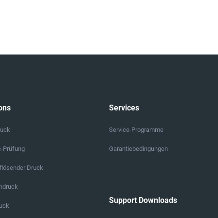
ons
Services
ruck
Service-Programme
e-Prüfung
Garantiebedingungen
lösender Druck
endruck
Support Downloads
ruck