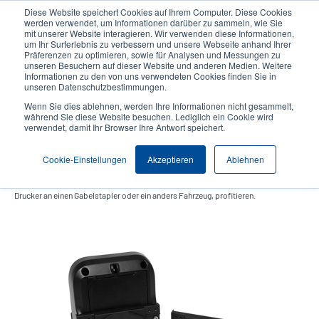
Direkt
Diese Website speichert Cookies auf Ihrem Computer. Diese Cookies
zum
werden verwendet, um Informationen darüber zu sammeln, wie Sie
Inhalt
mit unserer Website interagieren. Wir verwenden diese Informationen,
User
User
um Ihr Surferlebnis zu verbessern und unsere Webseite anhand Ihrer
Präferenzen zu optimieren, sowie für Analysen und Messungen zu
account
Anonymo
Produktsuche
Kontakt
unseren Besuchern auf dieser Website und anderen Medien. Weitere
Header
menu
Informationen zu den von uns verwendeten Cookies finden Sie in
unseren Datenschutzbestimmungen.
Wenn Sie dies ablehnen, werden Ihre Informationen nicht gesammelt,
während Sie diese Website besuchen. Lediglich ein Cookie wird
verwendet, damit Ihr Browser Ihre Antwort speichert.
Fahrzeugmontagesatz
Cookie-Einstellungen
Akzeptieren
Ablehnen
Kunden von TSC Printronix Auto ID können auch von einer recht flexiblen
Plattform, mit Optionen zum Anschließen oder Montieren unserer mobilen
Drucker an einen Gabelstapler oder ein anders Fahrzeug, profitieren.