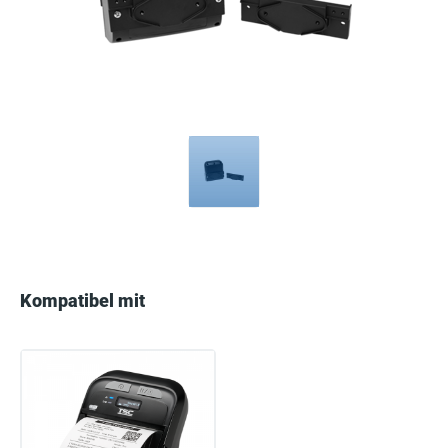
Compatible
with
Kompatibel mit