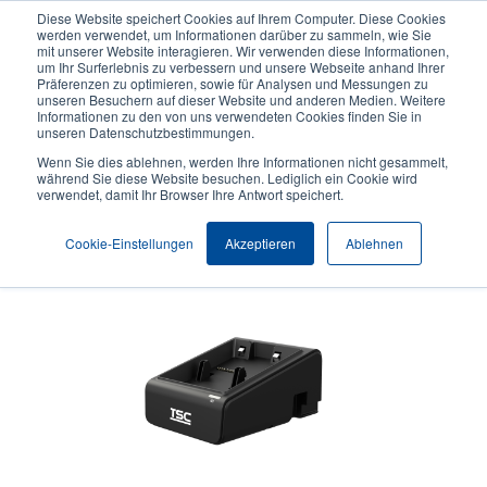
Direkt
Diese Website speichert Cookies auf Ihrem Computer. Diese Cookies
zum
werden verwendet, um Informationen darüber zu sammeln, wie Sie
Inhalt
mit unserer Website interagieren. Wir verwenden diese Informationen,
User
User
um Ihr Surferlebnis zu verbessern und unsere Webseite anhand Ihrer
Präferenzen zu optimieren, sowie für Analysen und Messungen zu
account
Anonymo
Produktsuche
Kontakt
unseren Besuchern auf dieser Website und anderen Medien. Weitere
Header
menu
Informationen zu den von uns verwendeten Cookies finden Sie in
unseren Datenschutzbestimmungen.
Wenn Sie dies ablehnen, werden Ihre Informationen nicht gesammelt,
während Sie diese Website besuchen. Lediglich ein Cookie wird
verwendet, damit Ihr Browser Ihre Antwort speichert.
Akkuladegerät
Cookie-Einstellungen
Akzeptieren
Ablehnen
Ladegerät mit 1 Steckplatz, kompatibel mit dem Alpha-4L