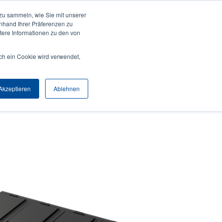
zu sammeln, wie Sie mit unserer
Anmelden / Registrieren
Europe, Middle East & Africa [Deutsch]
User
anhand Ihrer Präferenzen zu
ere Informationen zu den von
Anonymous
Produktsuche
Kontakt
Partner
ch ein Cookie wird verwendet,
Header
Akzeptieren
Ablehnen