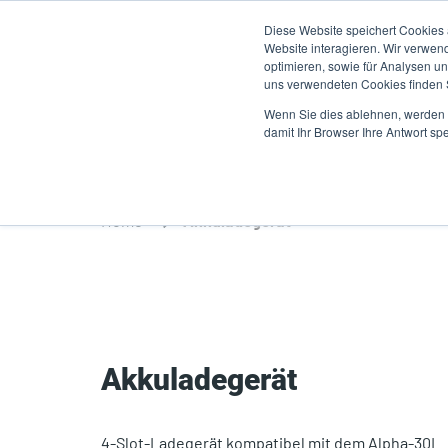
Direkt
Diese Website speichert Cookies
zum
Website interagieren. Wir verwen
Inhalt
optimieren, sowie für Analysen 
uns verwendeten Cookies finden
Produkte
A
Wenn Sie dies ablehnen, werden I
damit Ihr Browser Ihre Antwort spe
Home
Akkuladegerät
Akkuladegerät
4-Slot-Ladegerät kompatibel mit dem Alpha-30L