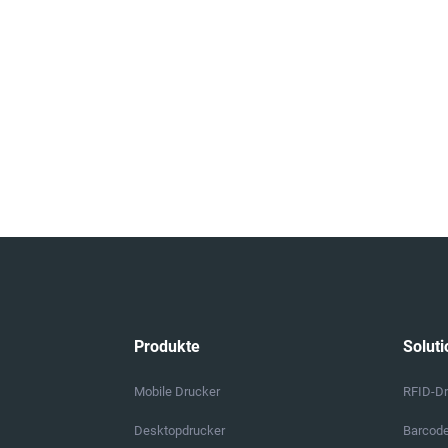
Produkte
Soluti
Mobile Drucker
RFID-D
Desktopdrucker
Barcod