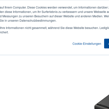
 auf Ihrem Computer. Diese Cookies werden verwendet, um Informationen darüber 
Aktuelles & Veranstaltungen
Unternehmen
User
den diese Informationen, um Ihr Surferlebnis zu verbessern und unsere Webseite 
und Messungen zu unseren Besuchern auf dieser Website und anderen Medien. Weit
account
 Sie in unseren Datenschutzbestimmungen.
nwendungen
Service Programme
Support & Downloads
hre Informationen nicht gesammelt, während Sie diese Website besuchen. Ledigli
menu
ichert.
Cookie-Einstellungen