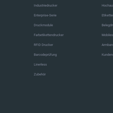
Industriedrucker
Hochauf
Enterprise-Serie
Etikett
Druckmodule
Belegd
Farbetikettendrucker
Mobile
RFID Drucker
Armban
Barcodeprüfung
Kundens
Linerless
Zubehör